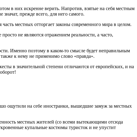
отом в них искренне верить. Напротив, взятые на себя местным
значат, прежде всего, для него самого.
 часть местных отторгает законы современного мира в целом.
просто не являются отражением реальности, а часто,
ости. Именно поэтому в каком-то смысле будет неправильным
 также к нему не применимо слово «правда».
есты в значительной степени отличаются от европейских, и на
аоборот!
рошо ощутили на себе иностранки, вышедшие замуж за местных
венность местных жителей (со всеми вытекающими отсюда
 откровенные купальные костюмы туристок и не упустит