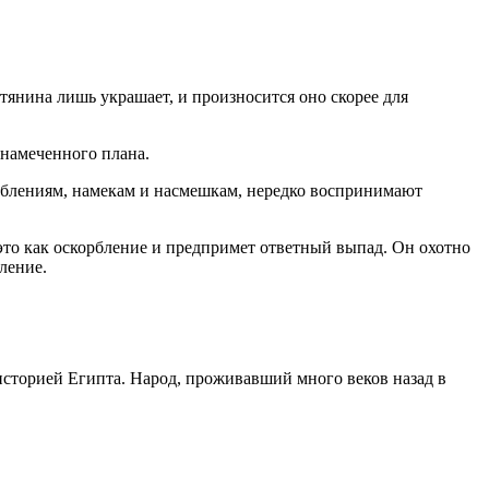
птянина лишь украшает, и произносится оно скорее для
 намеченного плана.
орблениям, намекам и насмешкам, нередко воспринимают
это как оскорбление и предпримет ответный выпад. Он охотно
ление.
историей Египта. Народ, проживавший много веков назад в