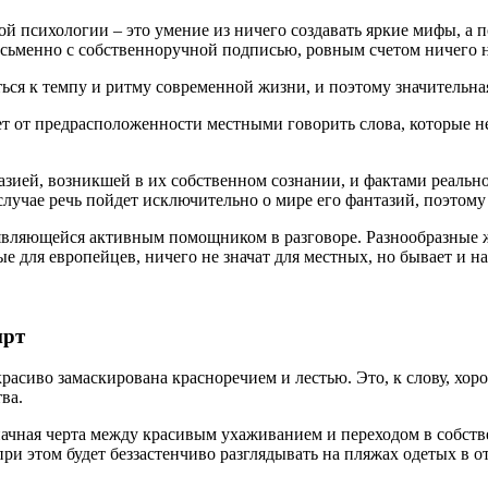
 психологии – это умение из ничего создавать яркие мифы, а п
сьменно с собственноручной подписью, ровным счетом ничего не 
ся к темпу и ритму современной жизни, и поэтому значительная
 от предрасположенности местными говорить слова, которые не 
зией, возникшей в их собственном сознании, и фактами реальн
лучае речь пойдет исключительно о мире его фантазий, поэтому
являющейся активным помощником в разговоре. Разнообразные ж
е для европейцев, ничего не значат для местных, но бывает и н
ирт
асиво замаскирована красноречием и лестью. Это, к слову, хо
ва.
начная черта между красивым ухаживанием и переходом в собст
при этом будет беззастенчиво разглядывать на пляжах одетых в