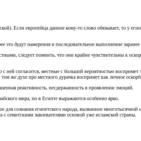
ской). Если европейца данное кому-то слово обязывает, то у еги
рее это будут намерения и последовательное выполнение заранее
естными, следует помнить, что они крайне чувствительны к оск
 с ней согласится, местные с большой вероятностью воспримет 
том же духе про местного дурачка воспримет как личное оскорб
ышенная реактивность, несдержанность в проявлении эмоций.
абского мира, но в Египте выражаются особенно ярко.
ое для сознания египетского народа, вызванное многотысячной 
та с семитскими завоевателями основой уже исламской страны.