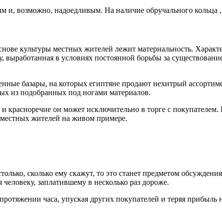
м и, возможно, надоедливым. На наличие обручального кольца ,
снове культуры местных жителей лежит материальность. Характе
, выработанная в условиях постоянной борьбы за существование,
ные базары, на которых египтяне продают нехитрый ассортимен
ных из подобранных под ногами материалов.
 и красноречие он может исключительно в торге с покупателем. 
 местных жителей на живом примере.
только, сколько ему скажут, то это станет предметом обсуждени
 человеку, заплатившему в несколько раз дороже.
 протяжении часа, упуская других покупателей и теряя прибыль на