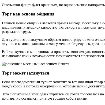
Опять-таки флирт будет красивым, но одновременно напористы
Торг как основа общения
Главной целью общения является прямая выгода, поскольку в о
дисциплины и эмоциональностью. Готовность к тяжелому труду
результатов труда.
Для туриста это наилучшим образом иллюстрируют многочислен
«лунного камня», кальяны и массу мелких безделушек, сделан
Работа скучная и монотонная, а проявить свою импульсивность
из наиболее ярких возможностей познакомиться с психологией
Торг может затянуться
Если неосведомленный турист заплатит за тот или иной товар с
между собой в потоках оскорблений, которые заочно достанутся
Зато с опытным в этих делах туристом он готов торговаться на
доллара, но оставаясь при этом гордым собственным.