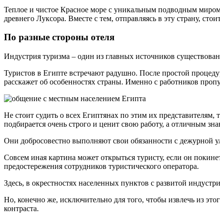
Теплое и чистое Красное море с уникальным подводным миром
древнего Луксора. Вместе с тем, отправляясь в эту страну, сто
По разные стороны отеля
Индустрия туризма – один из главных источников существован
Туристов в Египте встречают радушно. После простой процедур
расскажет об особенностях страны. Именно с работников проп
Не стоит судить о всех Египтянах по этим их представителям
подбирается очень строго и ценит свою работу, а отличным зн
Они добросовестно выполняют свои обязанности с дежурной 
Совсем иная картина может открыться туристу, если он покине
предостережения сотрудников туристического оператора.
Здесь, в окрестностях населенных пунктов с развитой индустр
Но, конечно же, исключительно для того, чтобы извлечь из эт
контраста.