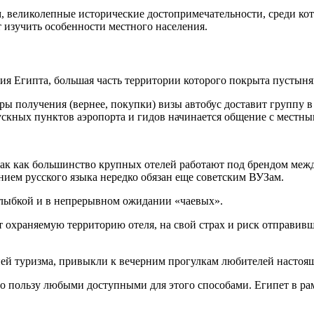
, великолепные исторические достопримечательности, среди к
ит изучить особенности местного населения.
ия Египта, большая часть территории которого покрыта пустыня
ы получения (вернее, покупки) визы автобус доставит группу в 
ускных пунктов аэропорта и гидов начинается общение с местны
, так как большинство крупных отелей работают под брендом ме
анием русского языка нередко обязан еще советским ВУЗам.
улыбкой и в непрерывном ожидании «чаевых».
т охраняемую территорию отеля, на свой страх и риск отправив
ией туризма, привыкли к вечерним прогулкам любителей настоящ
ого пользу любыми доступными для этого способами. Египет в ра