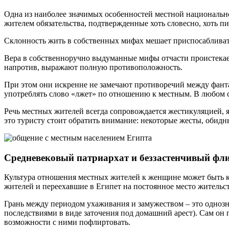
Одна из наиболее значимых особенностей местной национальной
жителем обязательства, подтвержденные хоть словесно, хоть пи
Склонность жить в собственных мифах мешает приспосабливать
Вера в собственноручно выдуманные мифы отчасти проистекает
напротив, выражают полную противоположность.
При этом они искренне не замечают противоречий между фанта
употреблять слово «лжет» по отношению к местным. В любом с
Речь местных жителей всегда сопровождается жестикуляцией, 
это туристу стоит обратить внимание: некоторые жесты, обидны
Средневековый патриархат и беззастенчивый фл
Культура отношения местных жителей к женщине может быть кр
жителей и переехавшие в Египет на постоянное место жительст
Грань между периодом ухаживания и замужеством – это одноз
последствиями в виде заточения под домашний арест). Сам он 
возможности с ними пофлиртовать.