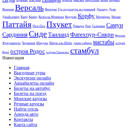
Аджман
Аль-Айн
Арабба
Бангкок
Барселона
Белек
Бормио
Версаль
Венеция
Витория
Где отдохнуть за границей
Дахшур
Дели
Корфу
Джайсалмер
Каир
Кемер
Колоссы Мемнона
Кордова
Мармарис
Милан
Паттайя
Пхукет
Самуи
Пхи-Пхи
Ривьера
Рим
Салоники
Сиде
Сардиния
Таиланд
Фатехпур-Сикри
Фетхие
мастабы
Фрауэнкирхе
Червиния
Шарджа
Шарм-эль-Шейх
джип-сафари
остров
стамбул
остров Родос
Крит
остров Скопелос
Навигация
Главная
Выгодные туры
Экскурсии онлайн
Авиабилеты онлайн
Билеты на автобус
Билеты на поезд
Морские круизы
Речные круизы
Найти отель
Аренда авто
Контакты
Карта сайта