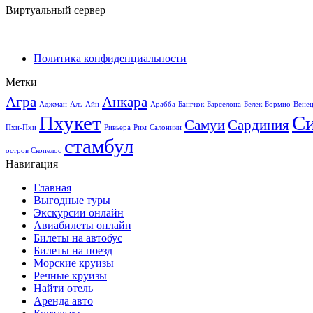
Виртуальный сервер
Политика конфиденциальности
Метки
Агра
Анкара
Аджман
Аль-Айн
Арабба
Бангкок
Барселона
Белек
Бормио
Вене
Пхукет
С
Самуи
Сардиния
Пхи-Пхи
Ривьера
Рим
Салоники
стамбул
остров Скопелос
Навигация
Главная
Выгодные туры
Экскурсии онлайн
Авиабилеты онлайн
Билеты на автобус
Билеты на поезд
Морские круизы
Речные круизы
Найти отель
Аренда авто