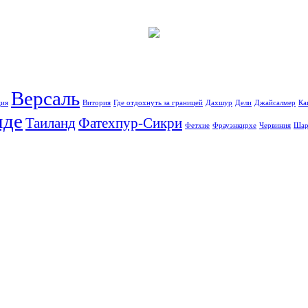
Версаль
ция
Витория
Где отдохнуть за границей
Дахшур
Дели
Джайсалмер
Ка
иде
Таиланд
Фатехпур-Сикри
Фетхие
Фрауэнкирхе
Червиния
Шар