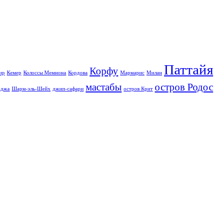
Паттайя
Корфу
ир
Кемер
Колоссы Мемнона
Кордова
Мармарис
Милан
мастабы
остров Родос
джа
Шарм-эль-Шейх
джип-сафари
остров Крит