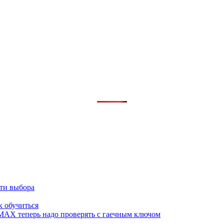
сти выбора
к обучиться
 MAX теперь надо проверять с гаечным ключом