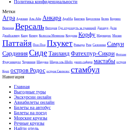
Политика конфиденциальности
Метки
Агра
Анкара
Аджман
Аль-Айн
Арабба
Бангкок
Барселона
Белек
Бормио
Версаль
Венеция
Витория
Где отдохнуть за границей
Дахшур
Дели
Корфу
Джайсалмер
Каир
Кемер
Колоссы Мемнона
Кордова
Мармарис
Милан
Паттайя
Пхукет
Самуи
Пхи-Пхи
Ривьера
Рим
Салоники
Сиде
Сардиния
Таиланд
Фатехпур-Сикри
Фетхие
мастабы
Фрауэнкирхе
Червиния
Шарджа
Шарм-эль-Шейх
джип-сафари
остров
стамбул
остров Родос
Крит
остров Скопелос
Навигация
Главная
Выгодные туры
Экскурсии онлайн
Авиабилеты онлайн
Билеты на автобус
Билеты на поезд
Морские круизы
Речные круизы
Найти отель