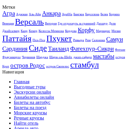
Метки
Агра
Анкара
Аджман
Аль-Айн
Арабба
Бангкок
Барселона
Белек
Бормио
Версаль
Венеция
Витория
Где отдохнуть за границей
Дахшур
Дели
Корфу
Джайсалмер
Каир
Кемер
Колоссы Мемнона
Кордова
Мармарис
Милан
Паттайя
Пхукет
Самуи
Пхи-Пхи
Ривьера
Рим
Салоники
Сиде
Сардиния
Таиланд
Фатехпур-Сикри
Фетхие
мастабы
Фрауэнкирхе
Червиния
Шарджа
Шарм-эль-Шейх
джип-сафари
остров
стамбул
остров Родос
Крит
остров Скопелос
Навигация
Главная
Выгодные туры
Экскурсии онлайн
Авиабилеты онлайн
Билеты на автобус
Билеты на поезд
Морские круизы
Речные круизы
Найти отель
Аренда авто