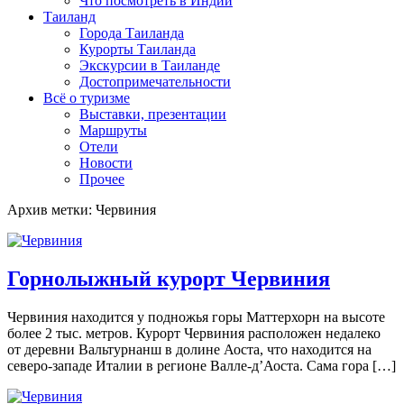
Что посмотреть в Индии
Таиланд
Города Таиланда
Курорты Таиланда
Экскурсии в Таиланде
Достопримечательности
Всё о туризме
Выставки, презентации
Маршруты
Отели
Новости
Прочее
Архив метки: Червиния
Горнолыжный курорт Червиния
Червиния находится у подножья горы Маттерхорн на высоте
более 2 тыс. метров. Курорт Червиния расположен недалеко
от деревни Вальтурнанш в долине Аоста, что находится на
северо-западе Италии в регионе Валле-д’Аоста. Сама гора […]