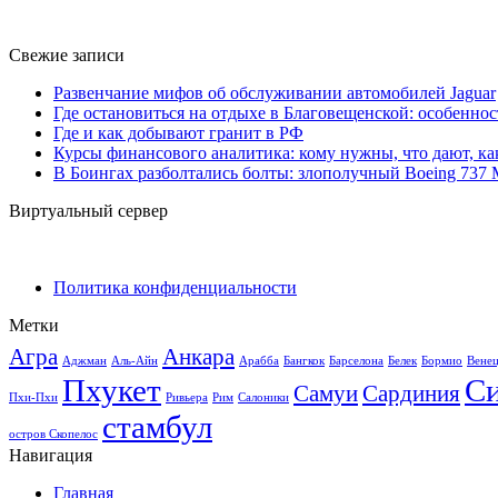
Свежие записи
Развенчание мифов об обслуживании автомобилей Jaguar
Где остановиться на отдыхе в Благовещенской: особенно
Где и как добывают гранит в РФ
Курсы финансового аналитика: кому нужны, что дают, ка
В Боингах разболтались болты: злополучный Boeing 737
Виртуальный сервер
Политика конфиденциальности
Метки
Агра
Анкара
Аджман
Аль-Айн
Арабба
Бангкок
Барселона
Белек
Бормио
Вене
Пхукет
С
Самуи
Сардиния
Пхи-Пхи
Ривьера
Рим
Салоники
стамбул
остров Скопелос
Навигация
Главная