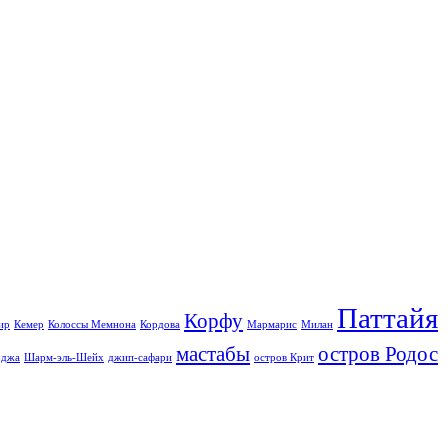
Паттайя
Корфу
ир
Кемер
Колоссы Мемнона
Кордова
Мармарис
Милан
мастабы
остров Родос
джа
Шарм-эль-Шейх
джип-сафари
остров Крит