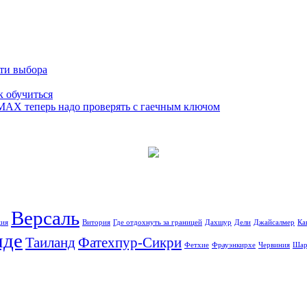
сти выбора
к обучиться
 MAX теперь надо проверять с гаечным ключом
Версаль
ция
Витория
Где отдохнуть за границей
Дахшур
Дели
Джайсалмер
Ка
иде
Таиланд
Фатехпур-Сикри
Фетхие
Фрауэнкирхе
Червиния
Шар