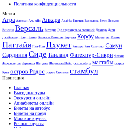
Политика конфиденциальности
Метки
Агра
Анкара
Аджман
Аль-Айн
Арабба
Бангкок
Барселона
Белек
Бормио
Версаль
Венеция
Витория
Где отдохнуть за границей
Дахшур
Дели
Корфу
Джайсалмер
Каир
Кемер
Колоссы Мемнона
Кордова
Мармарис
Милан
Паттайя
Пхукет
Самуи
Пхи-Пхи
Ривьера
Рим
Салоники
Сиде
Сардиния
Таиланд
Фатехпур-Сикри
Фетхие
мастабы
Фрауэнкирхе
Червиния
Шарджа
Шарм-эль-Шейх
джип-сафари
остров
стамбул
остров Родос
Крит
остров Скопелос
Навигация
Главная
Выгодные туры
Экскурсии онлайн
Авиабилеты онлайн
Билеты на автобус
Билеты на поезд
Морские круизы
Речные круизы