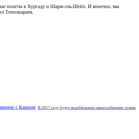
рные полеты в Хургаду и Шарм-эль-Шейх. И конечно, мы
ил Тополкараев.
В 2017 году будет возобновлено авиасообщение только