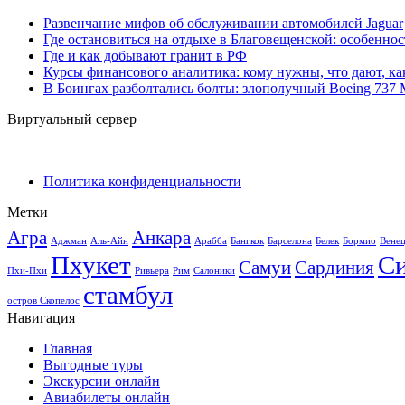
Развенчание мифов об обслуживании автомобилей Jaguar
Где остановиться на отдыхе в Благовещенской: особенно
Где и как добывают гранит в РФ
Курсы финансового аналитика: кому нужны, что дают, ка
В Боингах разболтались болты: злополучный Boeing 737
Виртуальный сервер
Политика конфиденциальности
Метки
Агра
Анкара
Аджман
Аль-Айн
Арабба
Бангкок
Барселона
Белек
Бормио
Вене
Пхукет
С
Самуи
Сардиния
Пхи-Пхи
Ривьера
Рим
Салоники
стамбул
остров Скопелос
Навигация
Главная
Выгодные туры
Экскурсии онлайн
Авиабилеты онлайн