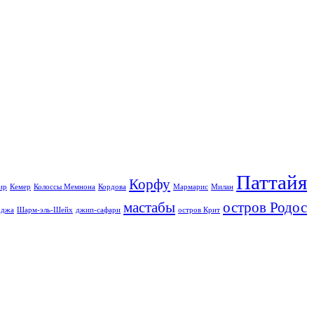
Паттайя
Корфу
ир
Кемер
Колоссы Мемнона
Кордова
Мармарис
Милан
мастабы
остров Родос
джа
Шарм-эль-Шейх
джип-сафари
остров Крит