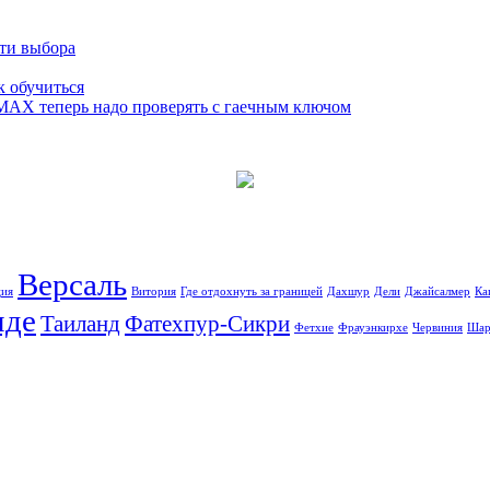
сти выбора
к обучиться
 MAX теперь надо проверять с гаечным ключом
Версаль
ция
Витория
Где отдохнуть за границей
Дахшур
Дели
Джайсалмер
Ка
иде
Таиланд
Фатехпур-Сикри
Фетхие
Фрауэнкирхе
Червиния
Шар