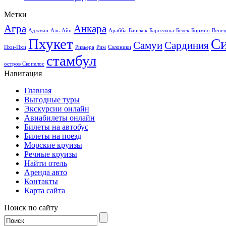
Метки
Агра
Анкара
Аджман
Аль-Айн
Арабба
Бангкок
Барселона
Белек
Бормио
Вене
Пхукет
С
Самуи
Сардиния
Пхи-Пхи
Ривьера
Рим
Салоники
стамбул
остров Скопелос
Навигация
Главная
Выгодные туры
Экскурсии онлайн
Авиабилеты онлайн
Билеты на автобус
Билеты на поезд
Морские круизы
Речные круизы
Найти отель
Аренда авто
Контакты
Карта сайта
Поиск по сайту