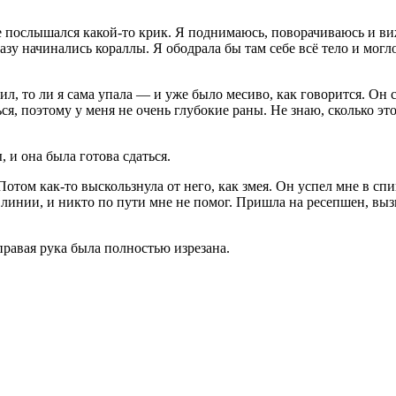
е послышался какой-то крик. Я поднимаюсь, поворачиваюсь и вижу
азу начинались кораллы. Я ободрала бы там себе всё тело и могл
бил, то ли я сама упала — и уже было месиво, как говорится. Он 
ься, поэтому у меня не очень глубокие раны. Не знаю, сколько эт
 и она была готова сдаться.
 Потом как-то выскользнула от него, как змея. Он успел мне в с
 линии, и никто по пути мне не помог. Пришла на ресепшен, вызв
правая рука была полностью изрезана.