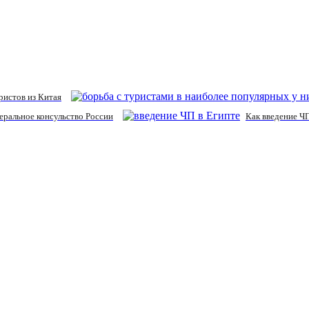
ристов из Китая
еральное консульство России
Как введение Ч