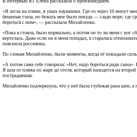
В интервью RT Елена рассказала о произошедшем.
«Я легла на пляже, в ушах наушники. Где-то через 10 минут мн
бешеные глаза, но бежать мне было некуда — сзади море, где ср
бороться с ним», — рассказала Михайленко.
«Пока я стояла, было нормально, а потом он то ли меня с ног с
вертелась. Даже если он в меня попадал, я старалась отпихиват
пояснила россиянка.
По словам Михайленко, были моменты, когда её покидали силы,
«А потом сама себе говорила: «Нет, надо бороться ради сына».
Я шла от пляжа по жаре до отеля, который находится на второй
пострадавшая.
Михайленко подчеркнула, что у неё была глубокая рана шеи, а 