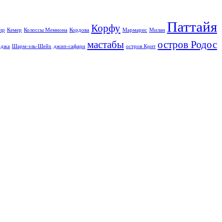
Паттайя
Корфу
ир
Кемер
Колоссы Мемнона
Кордова
Мармарис
Милан
мастабы
остров Родос
джа
Шарм-эль-Шейх
джип-сафари
остров Крит