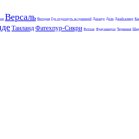
Версаль
ция
Витория
Где отдохнуть за границей
Дахшур
Дели
Джайсалмер
Ка
иде
Таиланд
Фатехпур-Сикри
Фетхие
Фрауэнкирхе
Червиния
Шар