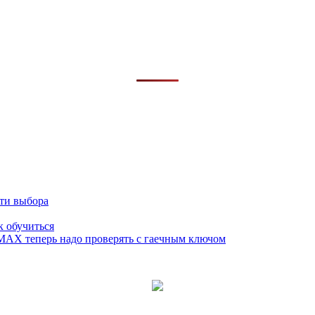
сти выбора
к обучиться
 MAX теперь надо проверять с гаечным ключом