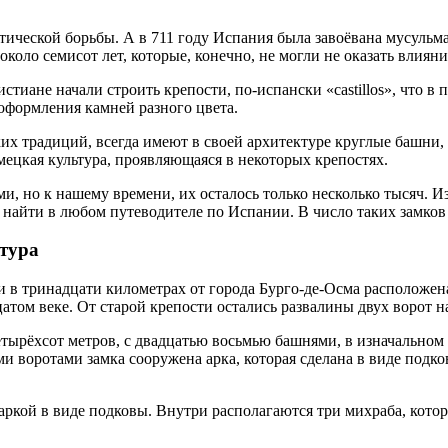
ической борьбы. А в 711 году Испания была завоёвана мусульма
коло семисот лет, которые, конечно, не могли не оказать влияни
стиане начали строить крепости, по-испански «castillos», что в
оформления камней разного цвета.
их традиций, всегда имеют в своей архитектуре круглые башни, 
мецкая культура, проявляющаяся в некоторых крепостях.
, но к нашему времени, их осталось только несколько тысяч. Из 
найти в любом путеводителе по Испании. В число таких замков 
ктура
и в тринадцати километрах от города Бурго-де-Осма расположен
атом веке. От старой крепости остались развалины двух ворот н
етырёхсот метров, с двадцатью восьмью башнями, в изначальном
и воротами замка сооружена арка, которая сделана в виде подк
 аркой в виде подковы. Внутри располагаются три михраба, кот