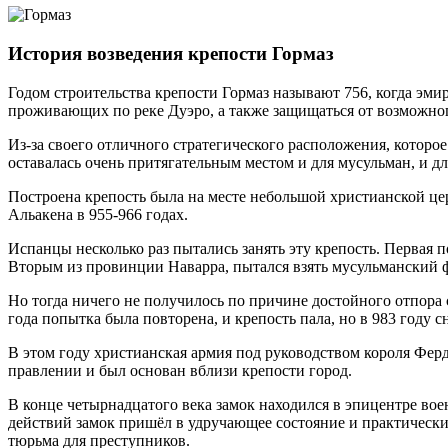
История возведения крепости Гормаз
Годом строительства крепости Гормаз называют 756, когда эмир
проживающих по реке Дуэро, а также защищаться от возможног
Из-за своего отличного стратегического расположения, которо
оставалась очень притягательным местом и для мусульман, и дл
Построена крепость была на месте небольшой христианской цер
Альакена в 955-966 годах.
Испанцы несколько раз пытались занять эту крепость. Первая
Вторым из провинции Наварра, пытался взять мусульманский 
Но тогда ничего не получилось по причине достойного отпора
года попытка была повторена, и крепость пала, но в 983 году с
В этом году христианская армия под руководством короля Ферд
правлении и был основан вблизи крепости город.
В конце четырнадцатого века замок находился в эпицентре во
действий замок пришёл в удручающее состояние и практически
тюрьма для преступников.