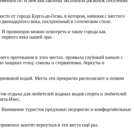
ременности. В нём выставлены экспонаты раскопок поселения
сти от города Бурго-де-Осма, в котором, начиная с шестого
двенадцатого века, построенный в готическом стиле.
. В провинции можно осмотреть и такие города как
 первого века нашей эры.
его протекания в этих местах, промыла глубокий каньон с
о хищных птиц: соколы и стервятники, беркуты и
едниковой водой. Места эти прекрасно располагают к пешим
том отдыха для любителей водных видов спорта и любителей
анта-Инес.
ре. Вниманию туристов предложат недорогие и комфортабельные
еменно захотят вернуться в эти места ещё раз.