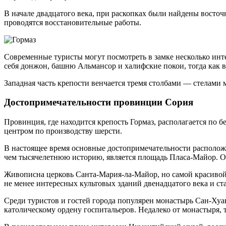
В начале двадцатого века, при раскопках были найдены восточ
проводятся восстановительные работы.
Современные туристы могут посмотреть в замке несколько инте
себя донжон, башню Альмансор и халифские покои, тогда как 
Западная часть крепости венчается тремя столбами — стелами 
Достопримечательности провинции Сория
Провинция, где находится крепость Гормаз, располагается по 
центром по производству шерсти.
В настоящее время основные достопримечательности располож
чем тысячелетнюю историю, является площадь Пласа-Майор. Он
Живописна церковь Санта-Мария-ла-Майор, но самой красивой 
не менее интересных культовых зданий двенадцатого века и ст
Среди туристов и гостей города популярен монастырь Сан-Хуа
католическому ордену госпитальеров. Недалеко от монастыря, 