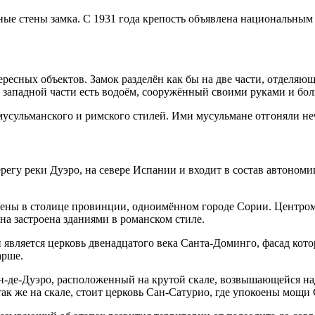
ные стены замка. С 1931 года крепость объявлена национальным
ресных объектов. Замок разделён как бы на две части, отделяющ
в западной части есть водоём, сооружённый своими руками и бо
мусульманского и римского стилей. Ими мусульмане отгоняли не
берегу реки Дуэро, на севере Испании и входит в состав автоно
ены в столице провинции, одноимённом городе Сории. Центром 
а застроена зданиями в романском стиле.
является церковь двенадцатого века Санта-Доминго, фасад кото
арше.
н-де-Дуэро, расположенный на крутой скале, возвышающейся на
так же на скале, стоит церковь Сан-Сатурио, где упокоены мощи