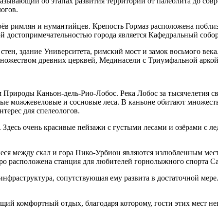
азывающий об этапах развития территории от палеолита до сов
огов.
ёв римлян и нумантийцев. Крепость Гормаз расположена поблизо
ой достопримечательностью города является Кафедральный собор 
тен, здание Университета, римский мост и замок восьмого века
 множеством древних церквей, Мединасели с Триумфальной аркой
Природы Каньон-дель-Рио-Лобос. Река Лобос за тысячелетия сво
тые можжевеловые и сосновые леса. В каньоне обитают множеств
терес для спелеологов.
 Здесь очень красивые пейзажи с густыми лесами и озёрами с л
иеся между скал и гора Пико-Урбион являются излюбленным мес
етро расположена станция для любителей горнолыжного спорта С
я инфраструктура, сопутствующая ему развита в достаточной ме
ий комфортный отдых, благодаря которому, гости этих мест непр