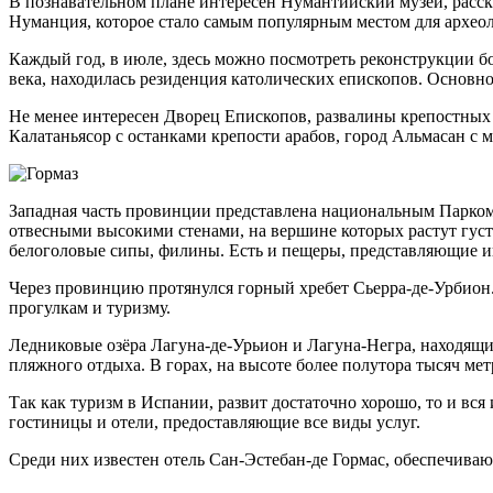
В познавательном плане интересен Нумантийский музей, расск
Нуманция, которое стало самым популярным местом для археол
Каждый год, в июле, здесь можно посмотреть реконструкции бо
века, находилась резиденция католических епископов. Основн
Не менее интересен Дворец Епископов, развалины крепостных с
Калатаньясор с останками крепости арабов, город Альмасан с
Западная часть провинции представлена национальным Парком 
отвесными высокими стенами, на вершине которых растут гус
белоголовые сипы, филины. Есть и пещеры, представляющие ин
Через провинцию протянулся горный хребет Сьерра-де-Урбион.
прогулкам и туризму.
Ледниковые озёра Лагуна-де-Урьион и Лагуна-Негра, находящ
пляжного отдыха. В горах, на высоте более полутора тысяч м
Так как туризм в Испании, развит достаточно хорошо, то и вс
гостиницы и отели, предоставляющие все виды услуг.
Среди них известен отель Сан-Эстебан-де Гормас, обеспечивающ