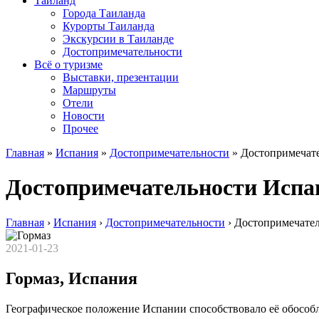
Таиланд
Города Таиланда
Курорты Таиланда
Экскурсии в Таиланде
Достопримечательности
Всё о туризме
Выставки, презентации
Маршруты
Отели
Новости
Прочее
Главная
»
Испания
»
Достопримечательности
»
Достопримечат
Достопримечательности Испа
Главная
›
Испания
›
Достопримечательности
›
Достопримечате
2021-01-23
Гормаз, Испания
Географическое положение Испании способствовало её обособ