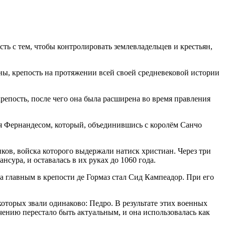
ть с тем, чтобы контролировать землевладельцев и крестьян,
оны, крепость на протяжении всей своей средневековой истории
репость, после чего она была расширена во время правления
ия Фернандесом, который, объединившись с королём Санчо
ков, войска которого выдержали натиск христиан. Через три
нсура, и оставалась в их руках до 1060 года.
а главным в крепости де Гормаз стал Сид Кампеадор. При его
оторых звали одинаково: Педро. В результате этих военных
чению перестало быть актуальным, и она использовалась как