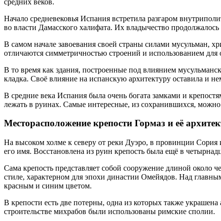
средних веков.
Начало средневековья Испания встретила разгаром внутриполит
во власти Дамасского халифата. Их владычество продолжалось о
В самом начале завоевания своей страны силами мусульман, хри
отличаются симметричностью строений и использованием для 
В то время как здания, построенные под влиянием мусульманск
кладка. Своё влияние на испанскую архитектуру оставила и не
В средние века Испания была очень богата замками и крепостями
лежать в руинах. Самые интересные, из сохранившихся, можно 
Месторасположение крепости Гормаз и её архите
На высоком холме к северу от реки Дуэро, в провинции Сория 
его имя. Восстановлена из руин крепость была ещё в четырнадц
Сама крепость представляет собой сооружение длиной около ч
стиле, характерном для эпохи династии Омейядов. Над главным
красным и синим цветом.
В крепости есть две потерны, одна из которых также украшена
строительстве михрабов были использованы римские сполии.