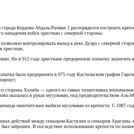
 города Кордова Абдаль-Рахман 1 распорядился построить крепос
о нападения войск христиан с северной стороны.
е позволяло контролировать выход к реке Дуэро с северной стор
я христиан.
кви. Но в 912 году христиане предприняли попытку захватить к
 попытка была предпринята в 975 году Кастильским графом Гарс
форпост.
 со стороны Халиба — одного из самых талантливых военачальни
нова оказалась в руках мусульман, под предводительством Аль-Ма
инанда окончательно выбила мусульман из крепости. С 1087 год
енных действий между сеньором Кастилии и сеньором Арагоны, к
 был заброшен. В последствие использование крепости по назна