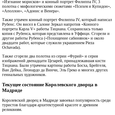
«Изгнание морисков» и конный портрет Филиппа IV, 3
полотна с мифологическими сюжетами «Психея и Купидон»,
«Аполлон», «Адонис и Венера».
Также утрачен конный портрет Филиппа IV, который написал
Рубенс. Он висел в Салоне Зеркал напротив «Конного
портрета Карла V» работы Тициана. Сохранилась только
копия с Рубенса, которая представлена в Уффици. Сгорели и
другие работы Рубенса («Похищение сабинянок» и около
двадцати работ, которые служили украшением Pieza
Ochavada).
Также сгорели два полотна из серии «Фурий» и серия
изображений двенадцати Цезарей, принадлежавшая кисти
Тициана. Были утрачены картины работы Босха, Брейгеля,
Ван Дейка, Леонардо да Винчи, Эль Греко и многих других
гениальных художников.
Текущее состояние Королевского дворца в
Мадриде
Королевский дворец в Мадриде завоевал популярность среди
туристов благодаря архитектурной красоте и древним
реликвиям.