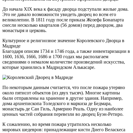
До начала XIX века к фасаду дворца подступали жилые дома.
Это не давало возможности увидеть дворец во всем его
великолепии. В 1811 году после приказа Жозефа Бонапарта
снесли несколько кварталов (56 домов) перед дворцом, два
монастыря и церковь.
Культурное и религиозное значение Королевского Дворца в
Мадриде
Благодаря описям 1734 и 1746 года, а также инвентаризации в
1600, 1636, 1666, 1686 и 1700 годах мы располагаем
сведениями о немалом количестве произведений искусства,
которые хранились в Мадридском Алькасаре.
По некоторым данным считается, что после пожара утеряно
около пятисот объектов (из двух тысяч). Многие картины
были отправлены на хранение в другие здания. Например,
дома архиепископа Толедского и маркиза де Бедмара,
монастырь де Сан Гиль, Армерию Реаль. Одну из наиболее
ценных частей собрания перевезли во дворец Буэн-Ретиро.
К сожалению, во время пожара утратилось несколько
мировых шедевров: принадлежащие кисти Диего Веласкеса