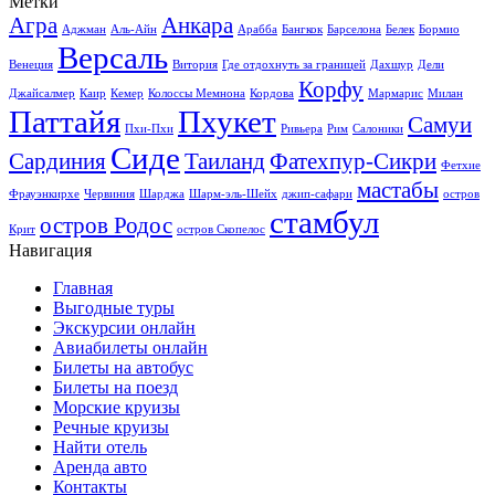
Метки
Агра
Анкара
Аджман
Аль-Айн
Арабба
Бангкок
Барселона
Белек
Бормио
Версаль
Венеция
Витория
Где отдохнуть за границей
Дахшур
Дели
Корфу
Джайсалмер
Каир
Кемер
Колоссы Мемнона
Кордова
Мармарис
Милан
Паттайя
Пхукет
Самуи
Пхи-Пхи
Ривьера
Рим
Салоники
Сиде
Сардиния
Таиланд
Фатехпур-Сикри
Фетхие
мастабы
Фрауэнкирхе
Червиния
Шарджа
Шарм-эль-Шейх
джип-сафари
остров
стамбул
остров Родос
Крит
остров Скопелос
Навигация
Главная
Выгодные туры
Экскурсии онлайн
Авиабилеты онлайн
Билеты на автобус
Билеты на поезд
Морские круизы
Речные круизы
Найти отель
Аренда авто
Контакты