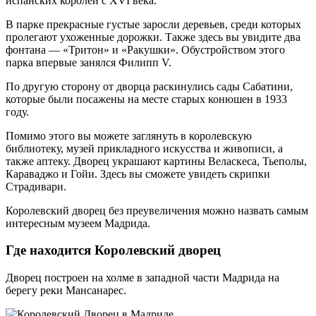
испанских королей с XVI века.
В парке прекрасные густые заросли деревьев, среди которых
пролегают ухоженные дорожки. Также здесь вы увидите два
фонтана — «Тритон» и «Ракушки». Обустройством этого
парка впервые занялся Филипп V.
По другую сторону от дворца раскинулись сады Сабатини,
которые были посажены на месте старых конюшен в 1933
году.
Помимо этого вы можете заглянуть в королевскую
библиотеку, музей прикладного искусства и живописи, а
также аптеку. Дворец украшают картины Веласкеса, Тьеполы,
Караваджо и Гойи. Здесь вы сможете увидеть скрипки
Страдивари.
Королевский дворец без преувеличения можно назвать самым
интересным музеем Мадрида.
Где находится Королевский дворец
Дворец построен на холме в западной части Мадрида на
берегу реки Мансанарес.