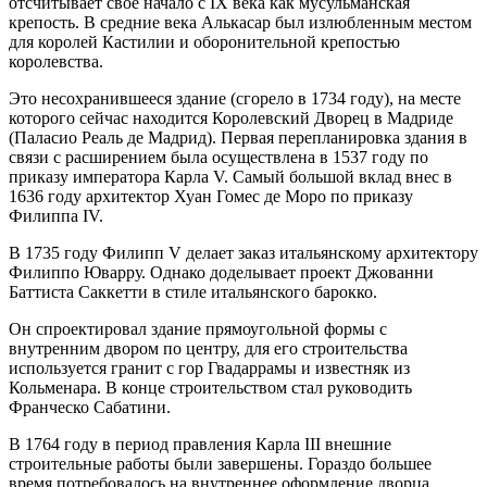
отсчитывает свое начало с IX века как мусульманская
крепость. В средние века Алькасар был излюбленным местом
для королей Кастилии и оборонительной крепостью
королевства.
Это несохранившееся здание (сгорело в 1734 году), на месте
которого сейчас находится Королевский Дворец в Мадриде
(Паласио Реаль де Мадрид). Первая перепланировка здания в
связи с расширением была осуществлена в 1537 году по
приказу императора Карла V. Самый большой вклад внес в
1636 году архитектор Хуан Гомес де Моро по приказу
Филиппа IV.
В 1735 году Филипп V делает заказ итальянскому архитектору
Филиппо Юварру. Однако доделывает проект Джованни
Баттиста Саккетти в стиле итальянского барокко.
Он спроектировал здание прямоугольной формы с
внутренним двором по центру, для его строительства
используется гранит с гор Гвадаррамы и известняк из
Кольменара. В конце строительством стал руководить
Франческо Сабатини.
В 1764 году в период правления Карла III внешние
строительные работы были завершены. Гораздо большее
время потребовалось на внутреннее оформление дворца.