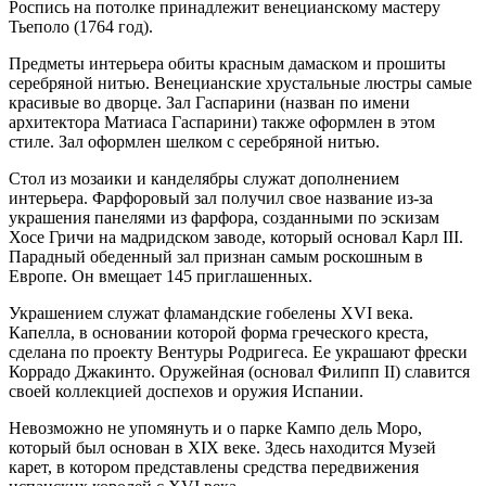
Роспись на потолке принадлежит венецианскому мастеру
Тьеполо (1764 год).
Предметы интерьера обиты красным дамаском и прошиты
серебряной нитью. Венецианские хрустальные люстры самые
красивые во дворце. Зал Гаспарини (назван по имени
архитектора Матиаса Гаспарини) также оформлен в этом
стиле. Зал оформлен шелком с серебряной нитью.
Стол из мозаики и канделябры служат дополнением
интерьера. Фарфоровый зал получил свое название из-за
украшения панелями из фарфора, созданными по эскизам
Хосе Гричи на мадридском заводе, который основал Карл III.
Парадный обеденный зал признан самым роскошным в
Европе. Он вмещает 145 приглашенных.
Украшением служат фламандские гобелены XVI века.
Капелла, в основании которой форма греческого креста,
сделана по проекту Вентуры Родригеса. Ее украшают фрески
Коррадо Джакинто. Оружейная (основал Филипп II) славится
своей коллекцией доспехов и оружия Испании.
Невозможно не упомянуть и о парке Кампо дель Моро,
который был основан в XIX веке. Здесь находится Музей
карет, в котором представлены средства передвижения