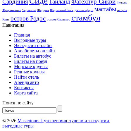
Сиде
Сардиния
Таиланд
Фатехпур-Сикри
Фетхие
мастабы
Фрауэнкирхе
Червиния
Шарджа
Шарм-эль-Шейх
джип-сафари
остров
стамбул
остров Родос
Крит
остров Скопелос
Навигация
Главная
Выгодные туры
Экскурсии онлайн
Авиабилеты онлайн
Билеты на автобус
Билеты на поезд
Морские круизы
Речные круизы
Найти отель
Аренда авто
Контакты
Карта сайта
Поиск по сайту
© 2026
Mastertours Путешествия, туризм и экскурсии,
выгодные туры