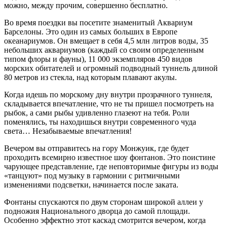
можно, между прочим, совершенно бесплатно.
Во время поездки вы посетите знаменитый Аквариум
Барселоны. Это один из самых больших в Европе
океанариумов. Он вмещает в себя 4,5 млн литров воды, 35
небольших аквариумов (каждый со своим определенным
типом флоры и фауны), 11 000 экземпляров 450 видов
морских обитателей и огромный подводный туннель длиной
80 метров из стекла, над которым плавают акулы.
Когда идешь по морскому дну внутри прозрачного туннеля,
складывается впечатление, что не ты пришел посмотреть на
рыбок, а сами рыбы удивленно глазеют на тебя. Роли
поменялись, ты находишься внутри современного чуда
света… Незабываемые впечатления!
Вечером вы отправитесь на гору Монжуик, где будет
проходить всемирно известное шоу фонтанов. Это поистине
чарующее представление, где неповторимые фигуры из воды
«танцуют» под музыку в гармонии с ритмичными
изменениями подсветки, начинается после заката.
Фонтаны спускаются по двум сторонам широкой аллеи у
подножия Национального дворца до самой площади.
Особенно эффектно этот каскад смотрится вечером, когда