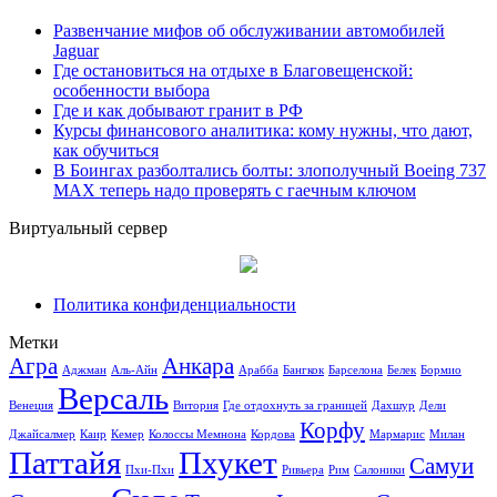
Развенчание мифов об обслуживании автомобилей
Jaguar
Где остановиться на отдыхе в Благовещенской:
особенности выбора
Где и как добывают гранит в РФ
Курсы финансового аналитика: кому нужны, что дают,
как обучиться
В Боингах разболтались болты: злополучный Boeing 737
MAX теперь надо проверять с гаечным ключом
Виртуальный сервер
Политика конфиденциальности
Метки
Агра
Анкара
Аджман
Аль-Айн
Арабба
Бангкок
Барселона
Белек
Бормио
Версаль
Венеция
Витория
Где отдохнуть за границей
Дахшур
Дели
Корфу
Джайсалмер
Каир
Кемер
Колоссы Мемнона
Кордова
Мармарис
Милан
Паттайя
Пхукет
Самуи
Пхи-Пхи
Ривьера
Рим
Салоники