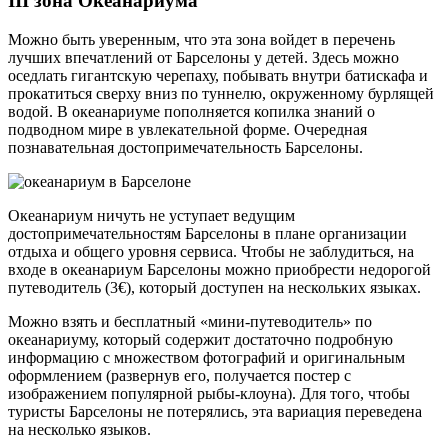
III зона Океанариума
Можно быть уверенным, что эта зона войдет в перечень
лучших впечатлений от Барселоны у детей. Здесь можно
оседлать гигантскую черепаху, побывать внутри батискафа и
прокатиться сверху вниз по туннелю, окруженному бурлящей
водой. В океанариуме пополняется копилка знаний о
подводном мире в увлекательной форме. Очередная
познавательная достопримечательность Барселоны.
Океанариум ничуть не уступает ведущим
достопримечательностям Барселоны в плане организации
отдыха и общего уровня сервиса. Чтобы не заблудиться, на
входе в океанариум Барселоны можно приобрести недорогой
путеводитель (3€), который доступен на нескольких языках.
Можно взять и бесплатный «мини-путеводитель» по
океанариуму, который содержит достаточно подробную
информацию с множеством фотографий и оригинальным
оформлением (развернув его, получается постер с
изображением популярной рыбы-клоуна). Для того, чтобы
туристы Барселоны не потерялись, эта вариация переведена
на несколько языков.