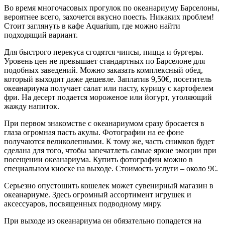
Во время многочасовых прогулок по океанариуму Барселоны,
вероятнее всего, захочется вкусно поесть. Никаких проблем!
Стоит заглянуть в кафе Aquarium, где можно найти
подходящий вариант.
Для быстрого перекуса сгодятся чипсы, пицца и бургеры.
Уровень цен не превышает стандартных по Барселоне для
подобных заведений. Можно заказать комплексный обед,
который выходит даже дешевле. Заплатив 9,50€, посетитель
океанариума получает салат или пасту, курицу с картофелем
фри. На десерт подается мороженое или йогурт, утоляющий
жажду напиток.
При первом знакомстве с океанариумом сразу бросается в
глаза огромная пасть акулы. Фотографии на ее фоне
получаются великолепными. К тому же, часть снимков будет
сделана для того, чтобы запечатлеть самые яркие эмоции при
посещении океанариума. Купить фотографии можно в
специальном киоске на выходе. Стоимость услуги – около 9€.
Серьезно опустошить кошелек может сувенирный магазин в
океанариуме. Здесь огромный ассортимент игрушек и
аксессуаров, посвященных подводному миру.
При выходе из океанариума он обязательно попадется на