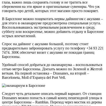
глаза, важно лишь сохранять голову и не тратить все
сбережения на эти яркие и оригинальные сувениры. Что уж
говорить про детей, которых этот магазин просто покоряет.
В Барселоне можно пощекотать нервы дайвингом с акулами –
для этого в океанариуме предусмотрена специальная услуга.
Воспользовавшись экстремальным развлечением в среду,
субботу или воскресенье, можно добавить отдыху в Барселоне
острых впечатлений.
Спрос на дайвинг с акулами большой, поэтому стоит
предварительно забронировать услугу по телефону +34 93 221
7474. 300€ обеспечат визит с акулами не покидая границ
Барселоны.
Удобный способ добраться до океанариума – воспользоваться
сетью метро Барселоны. Доехать можно по Зеленой и Желтой
веткам. На первой остановка – Drassanes, на второй –
Barceloneta, Moll d’Espanya del Port Vell.
Следует чуть детальнее описать первый вариант. От станции
Drassanes можно попасть в самый конец пешеходной улицы в
центре Барселоны – Ramblas. Переход через мостик из дерева