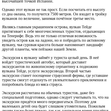
высочайшей точкой Испании.
Однако этот вулкан не так прост. Если посчитать его высоту
со дна океана, то получится 7500 метров. Он входит в тройку
вулканов по величине, занимая почётное третье место.
Являясь главным украшением острова, вулкан Тейде
притягивает к себе многочисленных туристов, отдыхающих
на Тенерифе. Ведь это не только отличная возможность
увидеть остров как на ладони, но и побродить по активному
вулкану, чья суровая красота больше напоминает ландшафт
другой планеты, чем пейзажи нашей Земли.
Экскурсия к вулкану займёт у туриста целый день. В неё
войдет туристический автобус, который доставит
экскурсантов по живописному серпантину к подножию
вулкана Тейде, услуги экскурсовода. Второй частью
экскурсии станет посещение страусиной фермы, где уставшие
туристы смогут отдохнуть от увлекательного приключения и
попробовать блюда из мяса страуса.
Экскурсия рассчитана на обычных туристов, даже без
специальной подготовки, однако следует учитывать то, что на
экскурсии придётся много передвигаться. Поэтому для
маленьких детей она будет слишком утомительна. Пожилым
людям также будет тяжело, так как длительное время придётся