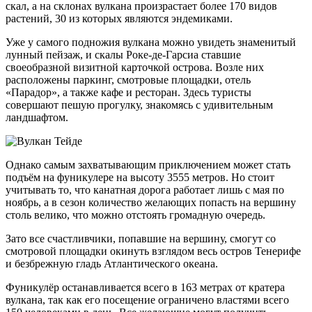
скал, а на склонах вулкана произрастает более 170 видов
растений, 30 из которых являются эндемиками.
Уже у самого подножия вулкана можно увидеть знаменитый
лунный пейзаж, и скалы Роке-де-Гарсиа ставшие
своеобразной визитной карточкой острова. Возле них
расположены паркинг, смотровые площадки, отель
«Парадор», а также кафе и ресторан. Здесь туристы
совершают пешую прогулку, знакомясь с удивительным
ландшафтом.
Однако самым захватывающим приключением может стать
подъём на фуникулере на высоту 3555 метров. Но стоит
учитывать то, что канатная дорога работает лишь с мая по
ноябрь, а в сезон количество желающих попасть на вершину
столь велико, что можно отстоять громадную очередь.
Зато все счастливчики, попавшие на вершину, смогут со
смотровой площадки окинуть взглядом весь остров Тенерифе
и безбрежную гладь Атлантического океана.
Фуникулёр останавливается всего в 163 метрах от кратера
вулкана, так как его посещение ограничено властями всего