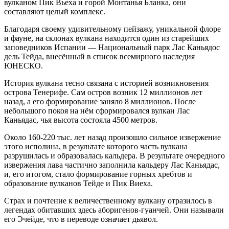
вулканом Пик Вьеха и горой Монтанья Бланка, они
составляют целый комплекс.
Благодаря своему удивительному пейзажу, уникальной флоре
и фауне, на склонах вулкана находится один из старейших
заповедников Испании — Национальный парк Лас Каньядос
дель Тейда, внесённый в список всемирного наследия
ЮНЕСКО.
История вулкана тесно связана с историей возникновения
острова Тенерифе. Сам остров возник 12 миллионов лет
назад, а его формирование заняло 8 миллионов. После
небольшого покоя на нём сформировался вулкан Лас
Каньядас, чья высота состояла 4500 метров.
Около 160-220 тыс. лет назад произошло сильное извержение
этого исполина, в результате которого часть вулкана
разрушилась и образовалась кальдера. В результате очередного
извержения лава частично заполнила кальдеру Лас Каньядас,
и, его итогом, стало формирование горных хребтов и
образование вулканов Тейде и Пик Виеха.
Страх и почтение к величественному вулкану отразилось в
легендах обитавших здесь аборигенов-гуанчей. Они называли
его Эчейде, что в переводе означает дьявол.