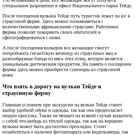
150 человеками в день. Все желающие могут получить
специальное разрешение в офисе Национального парка Тейде.
После посещения вулкана Тейде путь туристов лежит на юг к
страусиной ферме. Здесь можно познакомиться с
величественными африканскими страусами. Работники
фермы позволят покормить своих обитателей и
сфотографироваться с ними.
А после посещения вольеров все желающие смогут
попробовать гигантскую яичницу из страусиных яиц и
разнообразные блюда из мяса этих птиц, которое является
уникальным диетическим продуктом. На память о посещении
фермы здесь можно приобрести сувениры из страусиной
кожи.
Что взять в дорогу на вулкан Тейде и
страусиную ферму
Главным условием при экскурсии на вулкан Тейде станет
выбор удобной обуви и одежды, так как она предполагает
пешую прогулку. Также не мешает на всякий случай захватить
с собой что-нибудь из тёплой одежды, так как на вершине
вулкана может быть достаточно прохладно. Стоит
позаботиться о наличии фотоаппарата или видеокамеры, так