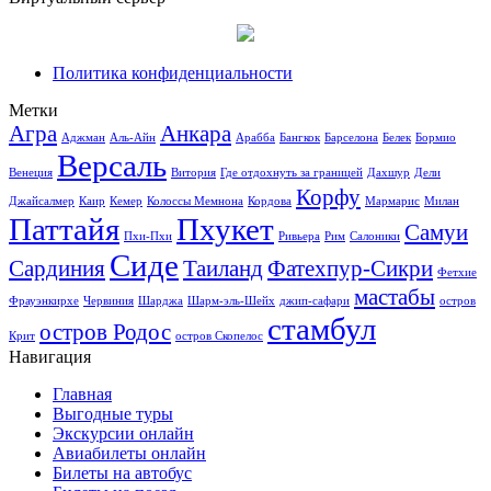
Политика конфиденциальности
Метки
Агра
Анкара
Аджман
Аль-Айн
Арабба
Бангкок
Барселона
Белек
Бормио
Версаль
Венеция
Витория
Где отдохнуть за границей
Дахшур
Дели
Корфу
Джайсалмер
Каир
Кемер
Колоссы Мемнона
Кордова
Мармарис
Милан
Паттайя
Пхукет
Самуи
Пхи-Пхи
Ривьера
Рим
Салоники
Сиде
Сардиния
Таиланд
Фатехпур-Сикри
Фетхие
мастабы
Фрауэнкирхе
Червиния
Шарджа
Шарм-эль-Шейх
джип-сафари
остров
стамбул
остров Родос
Крит
остров Скопелос
Навигация
Главная
Выгодные туры
Экскурсии онлайн
Авиабилеты онлайн
Билеты на автобус