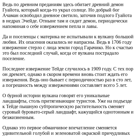
Ведь по древним преданиям здесь обитает древний демон
Гуайота, который когда-то украл солнце. Но добрый бог
Ачаман освободил дневное светило, заточив подлого Гуайота
в недрах Эчейде. Отныне там и сидит демон, периодически
напоминая о себе извержением пепла и лавы.
Да и поселенцы с материка не испытывали к вулкану большой
любви. Их опасения оказались не напрасны. Ведь в 1706 году
извержение стерло с лица земли город Гарачико. Но к счастью
это был последний случай, когда от вулкана пострадало
поселение.
Последнее извержение Тейде случилось в 1909 году. С тех пор
он дремлет, однако в скором времени вновь стоит ждать его
извержения. Ведь оно бывает с периодичностью раз в сто лет,
а погрешность между извержениями составляет всего 5 лет.
О бурной истории вулкана говорят его уникальные
ландшафты, столь притягивающие туристов. Уже на подъезде
к Тейде пышную субтропическую растительность сменяет
суровый буровато-серый ландшафт, кажущийся однотонным и
безжизненным.
Однако это первое обманчивое впечатление сменяется
удивительной голубой и зеленоватой окраской причудливых