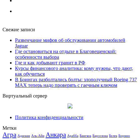
Свежие записи
Развенчание мифов об обслуживании автомобилей
Jaguar
Где остановиться на отдыхе в Благовещенской:
особенности выбора
Где и как добывают гранит в РФ
Курсы финансового аналитика: кому нужны, что дают,
как обучиться
В Боингах разболтались болты: злополучный Boeing 737
MAX теперь надо проверять с гаечным ключом
Виртуальный сервер
Политика конфиденциальности
Метки
Агра
Анкара
Аджман
Аль-Айн
Арабба
Бангкок
Барселона
Белек
Бормио