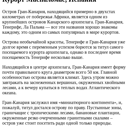
Остров Гран-Канария, находящийся примерно в двухстах
километрах от побережья Африки, является одним из
крупнейших островов Канарского архипелага. Гран-Канария,
Тенерифе, Ла Пальма — все эти названия хорошо знакомы
каждому, это одним из самых популярных в мире курортов.
Острова необычайной красоты, Тенерифе и Гран-Канария уже
долгое время с переменным успехом борются за титул самого
посещаемого курорта архипелага, однако в последнее время
посещаемость Тенерифе несколько выше.
Находящийся в центре архипелага, Гран-Канария имеет форму
почти правильного круга диаметром всего 50 км. Главной
особенностью острова является климат. Здесь утром можно
завтракать на заснеженных вершинах, окруженных хвойными
лесами, а к вечеру купаться в теплых водах Атлантического
океана.
Гран-Канария заслужил имя «миниатюрного континента», и,
пожалуй, титул достался острову по праву. Пустынные зоны,
граничащие с тропическими лесами, банановые плантации,
окруженные резко очерченными гранитными скалами –
остров уже стоит посетить ради одной только природы.