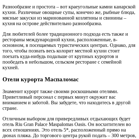
Разнообразие и простота – вот краеугольные камни канарской
кухни. Различные овощные супы, конечно же, рыбные блюда,
мясные закуски из маринованной козлятины и свинины –
кухня на острове действительно разнообразна.
Для любителей более традиционного подхода есть также и
рестораны международной кухни, расположенные, в-
основном, в посещаемых туристических центрах. Однако, для
того, чтобы познать весь колорит местной кухни стоит
поехать куда-нибудь подальше от крупных курортов и
пообедать в небольшом, сельском ресторане с семейной
кухней.
Отели курорта Маспаломас
Знаменит курорт также своими роскошными отелями.
Приветливый персонал с первых минут окружит вас
вниманием и заботой. Вы забудете, что находитесь в другой
стране.
Отличным выбором для привередливых отдыхающих будет
отель Riu Gran Palace Maspalomas Oasis. Он восхитителен во
всех отношениях. Это отель 5*, расположенный прямо на
дюнах пляжа. До торгового центра рукой подать – 300 метров,