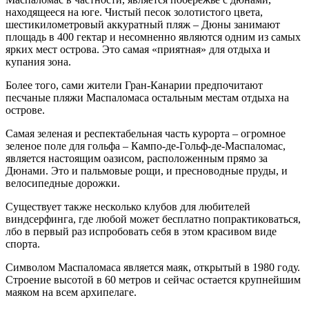
находящееся на юге. Чистый песок золотистого цвета,
шестикилометровый аккуратный пляж – Дюны занимают
площадь в 400 гектар и несомненно являются одним из самых
ярких мест острова. Это самая «приятная» для отдыха и
купания зона.
Более того, сами жители Гран-Канарии предпочитают
песчаные пляжи Маспаломаса остальным местам отдыха на
острове.
Самая зеленая и респектабельная часть курорта – огромное
зеленое поле для гольфа – Кампо-де-Гольф-де-Маспаломас,
является настоящим оазисом, расположенным прямо за
Дюнами. Это и пальмовые рощи, и пресноводные пруды, и
велосипедные дорожки.
Существует также несколько клубов для любителей
виндсерфинга, где любой может бесплатно попрактиковаться,
лбо в первый раз испробовать себя в этом красивом виде
спорта.
Символом Маспаломаса является маяк, открытый в 1980 году.
Строение высотой в 60 метров и сейчас остается крупнейшим
маяком на всем архипелаге.