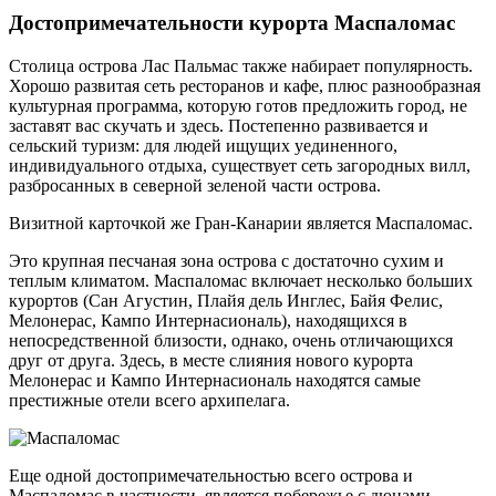
Достопримечательности курорта Маспаломас
Столица острова Лас Пальмас также набирает популярность.
Хорошо развитая сеть ресторанов и кафе, плюс разнообразная
культурная программа, которую готов предложить город, не
заставят вас скучать и здесь. Постепенно развивается и
сельский туризм: для людей ищущих уединенного,
индивидуального отдыха, существует сеть загородных вилл,
разбросанных в северной зеленой части острова.
Визитной карточкой же Гран-Канарии является Маспаломас.
Это крупная песчаная зона острова с достаточно сухим и
теплым климатом. Маспаломас включает несколько больших
курортов (Сан Агустин, Плайя дель Инглес, Байя Фелис,
Мелонерас, Кампо Интернасиональ), находящихся в
непосредственной близости, однако, очень отличающихся
друг от друга. Здесь, в месте слияния нового курорта
Мелонерас и Кампо Интернасиональ находятся самые
престижные отели всего архипелага.
Еще одной достопримечательностью всего острова и
Маспаломас в частности, является побережье с дюнами,