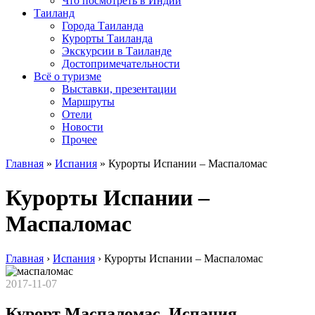
Что посмотреть в Индии
Таиланд
Города Таиланда
Курорты Таиланда
Экскурсии в Таиланде
Достопримечательности
Всё о туризме
Выставки, презентации
Маршруты
Отели
Новости
Прочее
Главная
»
Испания
»
Курорты Испании – Маспаломас
Курорты Испании –
Маспаломас
Главная
›
Испания
›
Курорты Испании – Маспаломас
2017-11-07
Курорт Маспаломас, Испания