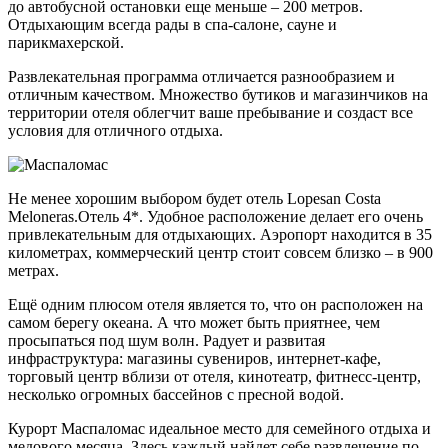
до автобусной остановки еще меньше – 200 метров.
Отдыхающим всегда рады в спа-салоне, сауне и
парикмахерской.
Развлекательная программа отличается разнообразием и
отличным качеством. Множество бутиков и магазинчиков на
территории отеля облегчит ваше пребывание и создаст все
условия для отличного отдыха.
Не менее хорошим выбором будет отель Lopesan Costa
Meloneras.Отель 4*. Удобное расположение делает его очень
привлекательным для отдыхающих. Аэропорт находится в 35
километрах, коммерческий центр стоит совсем близко – в 900
метрах.
Ещё одним плюсом отеля является то, что он расположен на
самом берегу океана. А что может быть приятнее, чем
просыпаться под шум волн. Радует и развитая
инфраструктура: магазины сувениров, интернет-кафе,
торговый центр вблизи от отеля, кинотеатр, фитнесс-центр,
несколько огромных бассейнов с пресной водой.
Курорт Маспаломас идеальное место для семейного отдыха и
медового месяца. Здесь каждый найдет себе развлечение по