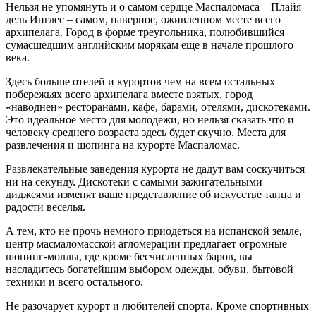
Нельзя не упомянуть и о самом сердце Маспаломаса – Плайя
дель Инглес – самом, наверное, оживленном месте всего
архипелага. Город в форме треугольника, полюбившийся
сумасшедшим английским морякам еще в начале прошлого
века.
Здесь больше отелей и курортов чем на всем остальных
побережьях всего архипелага вместе взятых, город
«наводнен» ресторанами, кафе, барами, отелями, дискотеками.
Это идеальное место для молодежи, но нельзя сказать что и
человеку среднего возраста здесь будет скучно. Места для
развлечения и шопинга на курорте Маспаломас.
Развлекательные заведения курорта не дадут вам соскучиться
ни на секунду. Дискотеки с самыми зажигательными
диджеями изменят ваше представление об искусстве танца и
радости веселья.
А тем, кто не прочь немного приодеться на испанской земле,
центр масмаломасской агломерации предлагает огромные
шопинг-моллы, где кроме бесчисленных баров, вы
насладитесь богатейшим выбором одежды, обуви, бытовой
техники и всего остального.
Не разочарует курорт и любителей спорта. Кроме спортивных