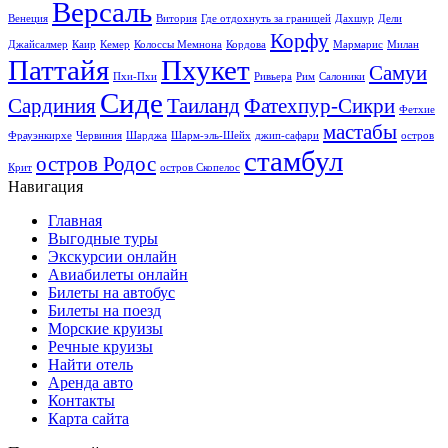
Версаль
Венеция
Витория
Где отдохнуть за границей
Дахшур
Дели
Корфу
Джайсалмер
Каир
Кемер
Колоссы Мемнона
Кордова
Мармарис
Милан
Паттайя
Пхукет
Самуи
Пхи-Пхи
Ривьера
Рим
Салоники
Сиде
Сардиния
Таиланд
Фатехпур-Сикри
Фетхие
мастабы
Фрауэнкирхе
Червиния
Шарджа
Шарм-эль-Шейх
джип-сафари
остров
стамбул
остров Родос
Крит
остров Скопелос
Навигация
Главная
Выгодные туры
Экскурсии онлайн
Авиабилеты онлайн
Билеты на автобус
Билеты на поезд
Морские круизы
Речные круизы
Найти отель
Аренда авто
Контакты
Карта сайта