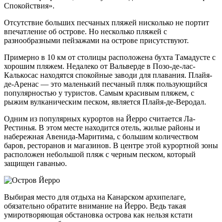
Спокойствия».
Отсутствие больших песчаных пляжей нисколько не портит
впечатление об острове. Но несколько пляжей с
разнообразными пейзажами на острове присутствуют.
Примерно в 10 км от столицы расположена бухта Тамадусте с
хорошим пляжем. Недалеко от Вальверде в Позо-де-лас-
Калькосас находятся спокойные заводи для плавания. Плайя-
де-Аренас — это маленький песчаный пляж пользующийся
популярностью у туристов. Самым красивым пляжем, с
рыжим вулканическим песком, является Плайя-де-Веродал.
Одним из популярных курортов на Йерро считается Ла-
Рестинья. В этом месте находится отель, жилые районы и
набережная Авенида-Маритима, с большим количеством
баров, ресторанов и магазинов. В центре этой курортной зоны
расположен небольшой пляж с черным песком, который
защищен гаванью.
Выбирая место для отдыха на Канарском архипелаге,
обязательно обратите внимание на Йерро. Ведь такая
умиротворяющая обстановка острова как нельзя кстати