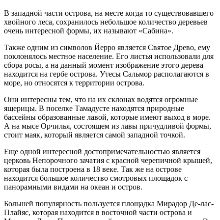
В западной части острова, на месте когда то существовавшего
хвойного леса, сохранилось небольшое количество деревьев
очень интересной формы, их называют «Сабина».
Также одним из символов Йерро является Святое Древо, ему
поклонялось местное население. Его листья использовали для
сбора росы, а на данный момент изображение этого дерева
находится на гербе острова. Утесы Сальмор располагаются в
море, но относятся к территории острова.
Они интересны тем, что на их склонах водятся огромные
ящерицы. В поселке Тамадусте находятся природные
бассейны образованные лавой, которые имеют выход в море.
А на мысе Орчилья, состоящем из лавы причудливой формы,
стоит маяк, который является самой западной точкой.
Еще одной интересной достопримечательностью является
церковь Непорочного зачатия с красной черепичной крышей,
которая была построена в 18 веке. Так же на острове
находится большое количество смотровых площадок с
панорамными видами на океан и остров.
Большей популярность пользуется площадка Мирадор Де-лас-
Плайяс, которая находится в восточной части острова и