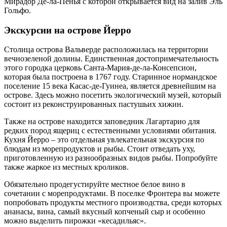
Мирадор Де-ла-Пенья с которой открывается вид на залив Эль
Гольфо.
Экскурсии на острове Йерро
Столица острова Вальверде расположилась на территории
вечнозеленой долины. Единственная достопримечательность
этого городка церковь Санта-Мария-де-ла-Консепсион,
которая была построена в 1767 году. Старинное нормандское
поселение 15 века Касас-де-Гуинеа, является древнейшим на
острове. Здесь можно посетить экологический музей, который
состоит из реконструированных пастушьих хижин.
Также на острове находится заповедник Лагартарио для
редких пород ящериц с естественными условиями обитания.
Кухня Йерро – это отдельная увлекательная экскурсия по
блюдам из морепродуктов и рыбы. Стоит отведать уху,
приготовленную из разнообразных видов рыбы. Попробуйте
также жаркое из местных кроликов.
Обязательно продегустируйте местное белое вино в
сочетании с морепродуктами. В поселке Фронтера вы можете
попробовать продукты местного производства, среди которых
ананасы, вина, самый вкусный копченый сыр и особенно
можно выделить пирожки «кесадильяс».