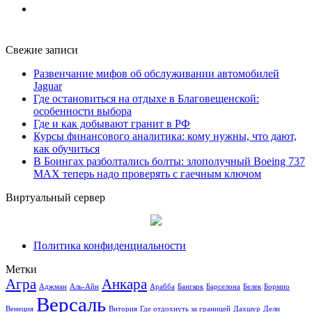
Свежие записи
Развенчание мифов об обслуживании автомобилей
Jaguar
Где остановиться на отдыхе в Благовещенской:
особенности выбора
Где и как добывают гранит в РФ
Курсы финансового аналитика: кому нужны, что дают,
как обучиться
В Боингах разболтались болты: злополучный Boeing 737
MAX теперь надо проверять с гаечным ключом
Виртуальный сервер
Политика конфиденциальности
Метки
Агра
Анкара
Аджман
Аль-Айн
Арабба
Бангкок
Барселона
Белек
Бормио
Версаль
Венеция
Витория
Где отдохнуть за границей
Дахшур
Дели