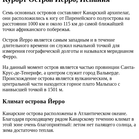
Семь основных островов составляют Канарский архипелаг,
они расположились к югу от Пиренейского полуострова на
расстоянии 1000 км и около 115 км до самой ближайшей
точки африканского побережья.
Остров Йерро является самым западным и в течение
длительного времени он служил начальной точкой для
измерения географической долготы и назывался меридианом
Ферро.
На данный момент остров является частью провинции Санта-
Крус-де-Тенерифе, а центром служит город Вальверде.
Происхождение острова является вулканическим, в
центральной части находится горное плато Мальпасо с
наивысшей точкой в 1501 м.
Климат острова Йерро
Канарские острова расположены в Атлантическом океане.
Благодаря проходящему рядом Канарскому течению климат в
этой зоне очень благоприятный: летом нет палящего солнца, а
зима достаточно теплая.