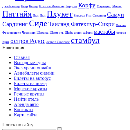
Корфу
Джайсалмер
Каир
Кемер
Колоссы Мемнона
Кордова
Мармарис
Милан
Паттайя
Пхукет
Самуи
Пхи-Пхи
Ривьера
Рим
Салоники
Сиде
Сардиния
Таиланд
Фатехпур-Сикри
Фетхие
мастабы
Фрауэнкирхе
Червиния
Шарджа
Шарм-эль-Шейх
джип-сафари
остров
стамбул
остров Родос
Крит
остров Скопелос
Навигация
Главная
Выгодные туры
Экскурсии онлайн
Авиабилеты онлайн
Билеты на автобус
Билеты на поезд
Морские круизы
Речные круизы
Найти отель
Аренда авто
Контакты
Карта сайта
Поиск по сайту