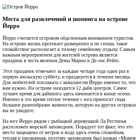
Места для развлечений и шопинга на острове
Йерро
Йерро считается островом обделенным вниманием туристов.
На острове жизнь протекает размеренно и не спеша, такое
спокойствие располагает к тихому семейному отдыху. Самым
важным мероприятием для жителей острова является
праздник в честь явления Девы Марии в Де-лос-Рейес.
Этот праздник отмечают за каждые четыре года один раз в
первую июльскую субботу, и празднуется в течение месяца.
Для любителей поплавать с аквалангом Йерро именно то, что
вам нужно. На острове находится 12 дайв центров. Самое
лучшее время для дайвинга здесь начинается в конце осени.
Именно в это время теплое течение с юга приносит сюда
большое разнообразие живности, которую на других островах
вы не увидите.
На юге Йерро рядом с рыбацкой деревушкой Ла Рестинья
расположен морской заповедник. Порадует тот факт, что это
место защищено от ветров и вода здесь очень спокойная,
теплая и прозрачная, поэтому заповедник был назван «Морем