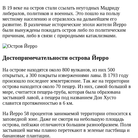
В 19 веке на остров стали ссылать неугодных Мадриду
либералов, политиков и военных. Это пошло на пользу
местному населению и отразилось на дальнейшем его
развитие. В различные исторические эпохи жители Йерро
были вынуждены покидать остров либо по политическим
причинам, либо в связи с природными катаклизмами.
Достопримечательности острова Йерро
На острове находятся около 800 вулканов, из них 500
открытых, а 300 покрыты извержениями лавы. В 1793 году
произошло последнее землетрясение. Так же на территории
острова находится около 70 пещер. Из них, самой большой в
мире, считается пещера-труба, которая была образована
застывшей лавой, а пещера под названием Дон Хусто
славится протяженностью в 6 км.
На Йерро 58 процентов занимаемой территории относится к
заповедной зоне. Даже не смотря на небольшую площадь
острова, пейзажи отличаются большим разнообразием. Поля
застывшей магмы плавно перетекают в зеленые пастбища и
банановые плантации.