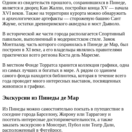
Одним из свидетельств прошлого, сохранившихся в Пинеде,
является и дворец Кан Жалпи, постройки конца XV — начала
XVI веков. Также на территории курорта можно обнаружить
и археологические артефакты — сторожевую башню Сант
Жауме, остатки древнеримского акведука и мост Дьяволо.
В исторической же части города располагается Спортивный
павильон, выполненный в модернистском стиле. Замок
Монтпалау, часть которого сохранилась в Пинеде де Мар, был
построен в XI веке, а его владельцы являлись правителями
практически всего региона Коста дель Маресме.
В местном Фонде Торратса хранится коллекция графики, одна
из самых лучших и богатых в мире. А рядом со зданием
самого фонда находится библиотека, которая в течение всего
года проводит много интересных выставок, посвященных
живописи в графике.
Экскурсии из Пинеды де Мар
Из Пинеды можно самостоятельно поехать в путешествие в
соседние города Барселону, Жирону или Таррагону и
посетить интересные достопримечательности, а также
заказать экскурсию в Монсерат, Пубол или Театр Дали,
расположенный в Фегейросе.