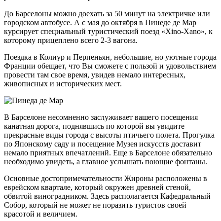
До Барселоны можно доехать за 50 минут на электричке или
городском автобусе. А с мая до октября в Пинеде де Мар
курсирует специальный туристический поезд «Xino-Xano», к
которому прицеплено всего 2-3 вагона.
Поездка в Колиур и Перпеньян, небольшие, но уютные города
Франции обещает, что Вы сможете с пользой и удовольствием
провести там свое время, увидев немало интересных,
живописных и исторических мест.
В Барселоне несомненно заслуживает вашего посещения
канатная дорога, поднявшись по которой вы увидите
прекрасные виды города с высоты птичьего полета. Прогулка
по Японскому саду и посещение Музея искусств доставит
немало приятных впечатлений. Еще в Барселоне обязательно
необходимо увидеть, а главное услышать поющие фонтаны.
Основные достопримечательности Жироны расположены в
еврейском квартале, который окружен древней стеной,
обвитой виноградником. Здесь располагается Кафедральный
Собор, который не может не поразить туристов своей
красотой и величием.