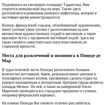
Поднявшись на смотровую площадку Таррагоны, Вам
откроется живописный вид на море. Также здесь
располагаются развалины римского амфитеатра, которые в
настоящее время реконструируются.
Колиур, французский городок, облюбованный художниками,
имеет уютные узкие улочки с расположенным на них
множеством художественных студий и магазинов, а также
красивую бухту с прозрачной чистейшей водой. Здесь вы
также сможете самостоятельно попутешествовать по
старинной крепости.
Места для развлечений и шоппинга в Пинеде де
Мар
В туристической части Пинеды расположено большое
количество ресторанов, баров, развлекательных центров и
популярных ночных клубов, призванных сделать отдых на
курорте насыщенным и интересным. Центром города является
площадь Мелиес. На ней, а также на набережной Пасео
Маритимо проводятся все городские праздники и гулянья,
например февральский карнавал.
На пляжах Пинеды Вы сможете отлично расслабиться,