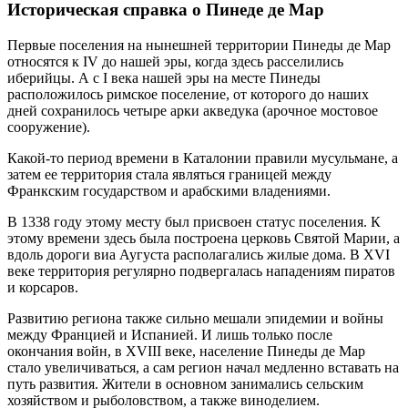
Историческая справка о Пинеде де Мар
Первые поселения на нынешней территории Пинеды де Мар
относятся к IV до нашей эры, когда здесь расселились
иберийцы. А с I века нашей эры на месте Пинеды
расположилось римское поселение, от которого до наших
дней сохранилось четыре арки акведука (арочное мостовое
сооружение).
Какой-то период времени в Каталонии правили мусульмане, а
затем ее территория стала являться границей между
Франкским государством и арабскими владениями.
В 1338 году этому месту был присвоен статус поселения. К
этому времени здесь была построена церковь Святой Марии, а
вдоль дороги виа Аугуста располагались жилые дома. В XVI
веке территория регулярно подвергалась нападениям пиратов
и корсаров.
Развитию региона также сильно мешали эпидемии и войны
между Францией и Испанией. И лишь только после
окончания войн, в XVIII веке, население Пинеды де Мар
стало увеличиваться, а сам регион начал медленно вставать на
путь развития. Жители в основном занимались сельским
хозяйством и рыболовством, а также виноделием.