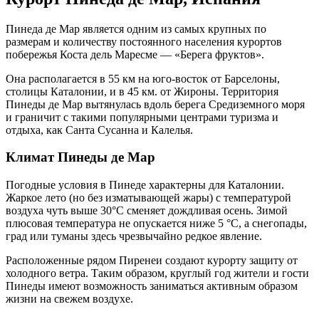
Пинеда де Мар является одним из самых крупных по
размерам и количеству постоянного населения курортов
побережья Коста дель Маресме — «Берега фруктов».
Она располагается в 55 км на юго-восток от Барселоны,
столицы Каталонии, и в 45 км. от Жироны. Территория
Пинеды де Мар вытянулась вдоль берега Средиземного моря
и граничит с такими популярными центрами туризма и
отдыха, как Санта Сусанна и Калелья.
Климат Пинеды де Мар
Погодные условия в Пинеде характерны для Каталонии.
Жаркое лето (но без изматывающей жары) с температурой
воздуха чуть выше 30°С сменяет дождливая осень. Зимой
плюсовая температура не опускается ниже 5 °С, а снегопады,
град или туманы здесь чрезвычайно редкое явление.
Расположенные рядом Пиренеи создают курорту защиту от
холодного ветра. Таким образом, круглый год жители и гости
Пинеды имеют возможность заниматься активным образом
жизни на свежем воздухе.