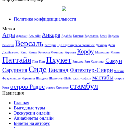
Политика конфиденциальности
Метки
Агра
Анкара
Аджман
Аль-Айн
Арабба
Бангкок
Барселона
Белек
Бормио
Версаль
Венеция
Витория
Где отдохнуть за границей
Дахшур
Дели
Корфу
Джайсалмер
Каир
Кемер
Колоссы Мемнона
Кордова
Мармарис
Милан
Паттайя
Пхукет
Самуи
Пхи-Пхи
Ривьера
Рим
Салоники
Сиде
Сардиния
Таиланд
Фатехпур-Сикри
Фетхие
мастабы
Фрауэнкирхе
Червиния
Шарджа
Шарм-эль-Шейх
джип-сафари
остров
стамбул
остров Родос
Крит
остров Скопелос
Навигация
Главная
Выгодные туры
Экскурсии онлайн
Авиабилеты онлайн
Билеты на автобус