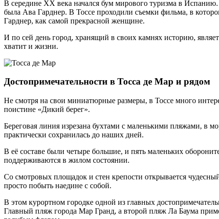
В середине ХХ века начался бум мирового туризма в Испанию. 
была Ава Гарднер. В Тоссе проходили съемки фильма, в которо
Гарднер, как самой прекрасной женщине.
И по сей день город, хранящий в своих камнях историю, являетс
хватит и жизни.
Достопримечательности в Тосса де Мар и рядом
Не смотря на свои миниатюрные размеры, в Тоссе много интере
поистине «Дикий берег».
Береговая линия изрезана бухтами с маленькими пляжами, в мо
практически сохранилась до наших дней.
В её составе были четыре большие, и пять маленьких оборонит
поддерживаются в жилом состоянии.
Со смотровых площадок и стен крепости открывается чудесный 
просто побыть наедине с собой.
В этом курортном городке одной из главных достопримечательн
Главный пляж города Мар Гранд, а второй пляж Ла Баума при