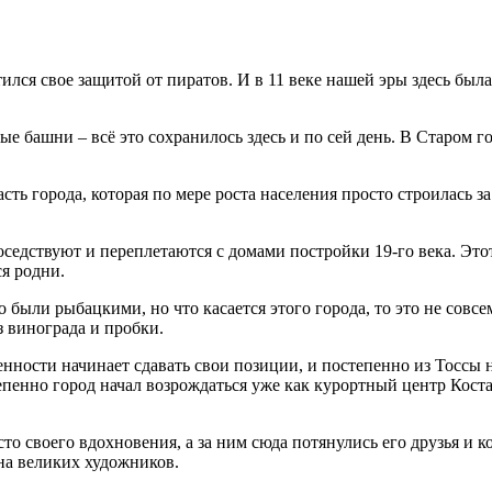
тился свое защитой от пиратов. И в 11 веке нашей эры здесь был
е башни – всё это сохранилось здесь и по сей день. В Старом г
ть города, которая по мере роста населения просто строилась з
оседствуют и переплетаются с домами постройки 19-го века. Это
я родни.
были рыбацкими, но что касается этого города, то это не совсем
 винограда и пробки.
ности начинает сдавать свои позиции, и постепенно из Тоссы на
пенно город начал возрождаться уже как курортный центр Коста
то своего вдохновения, а за ним сюда потянулись его друзья и к
тна великих художников.