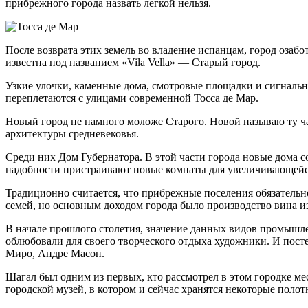
прибрежного города назвать легкой нельзя.
После возврата этих земель во владение испанцам, город озабо
известна под названием «Vila Vella» — Старый город.
Узкие улочки, каменные дома, смотровые площадки и сигнальны
переплетаются с улицами современной Тосса де Мар.
Новый город не намного моложе Старого. Новой называю ту час
архитектуры средневековья.
Среди них Дом Губернатора. В этой части города новые дома с
надобности пристраивают новые комнаты для увеличивающейс
Традиционно считается, что прибрежные поселения обязательно 
семей, но основным доходом города было производство вина из
В начале прошлого столетия, значение данных видов промышлен
облюбовали для своего творческого отдыха художники. И посте
Миро, Андре Масон.
Шагал был одним из первых, кто рассмотрел в этом городке мес
городской музей, в котором и сейчас хранятся некоторые поло