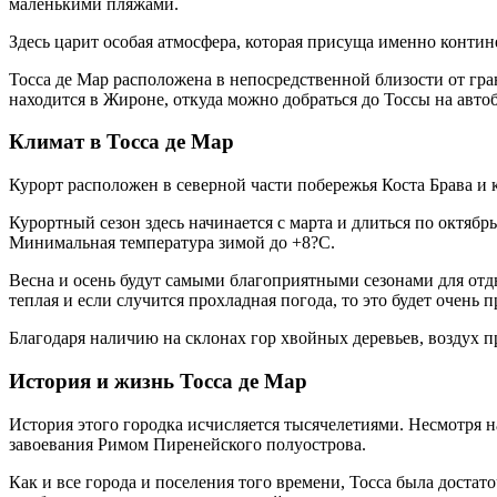
маленькими пляжами.
Здесь царит особая атмосфера, которая присуща именно конти
Тосса де Мар расположена в непосредственной близости от гр
находится в Жироне, откуда можно добраться до Тоссы на автоб
Климат в Тосса де Мар
Курорт расположен в северной части побережья Коста Брава и 
Курортный сезон здесь начинается с марта и длиться по октябр
Минимальная температура зимой до +8?С.
Весна и осень будут самыми благоприятными сезонами для отды
теплая и если случится прохладная погода, то это будет очен
Благодаря наличию на склонах гор хвойных деревьев, воздух
История и жизнь Тосса де Мар
История этого городка исчисляется тысячелетиями. Несмотря 
завоевания Римом Пиренейского полуострова.
Как и все города и поселения того времени, Тосса была доста