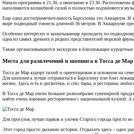
Начало программы в 21.30, а окончание в 23.30. Расположены 
наполняются волшебной силой и полностью подчиняются музык
Еще одна достопримечательность Барселоны это Аквариум. И э
мире подводный тоннель длинной 36 метров. В Аквариуме пре
Особенно интересно и захватывающе проходить по подводному 
одна из самых древних и редких представителей морской фауны
Также организовываются экскурсии в близлежащие курортные 
Места для развлечений и шопинга в Тосса де Мар
Тосса де Мар курорт тихий и ориентирован в основном на сем
Для шоппинга лучше отправиться в Барселону или близ лежащи
жизни. Здесь есть и дискотеки, и секс бары, и рестораны любого
В Тосса де Мар очень большое разнообразие сувенирной проду
найти очень хорошие ресторанчики с национальной кухней. А 
Для прогулок лучше парков и улочек Старого города просто не
Этот город просто дыхание истории. Отдыхать здесь – одно удо