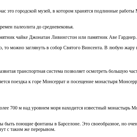
йчас это городской музей, в котором хранятся подлинные работ
ремен палеолита до средневековья.
амятник чайке Джонатан Ливингстон или памятник Аве Гарднер.
ию, то можно заглянуть в собор Святого Винсента. В любую жару
звитая транспортная система позволяет осмотреть большую част
тся поездка к горе Монсеррат и посещение монастыря Монсеррат
олее 700 м над уровнем моря находится известный монастырь Мо
 быть поющие фонтаны в Барселоне. Это своеобразное, но очен
нут с таким же перерывом.