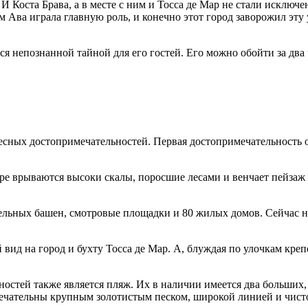
И Коста Брава, а в месте с ним и Тосса де Мар не стали исключ
м Ава играла главную роль, и конечно этот город заворожил эт
я непознанной тайной для его гостей. Его можно обойти за два ч
сных достопримечательностей. Первая достопримечательность от
ре врываются высоки скалы, поросшие лесами и венчает пейзаж в
ельных башен, смотровые площадки и 80 жилых домов. Сейчас на
вид на город и бухту Тосса де Мар. А, блуждая по улочкам кре
остей также является пляж. Их в наличии имеется два больших,
мечательны крупным золотистым песком, широкой линией и чист