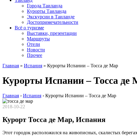
Таиланд
Города Таиланда
Курорты Таиланда
Экскурсии в Таиланде
Достопримечательности
Всё о туризме
Выставки, презентации
Маршруты
Отели
Новости
Прочее
Главная
»
Испания
»
Курорты Испании – Тосса де Мар
Курорты Испании – Тосса де 
Главная
›
Испания
›
Курорты Испании – Тосса де Мар
2018-10-22
Курорт Тосса де Мар, Испания
Этот городок расположился на живописных, скалистых берегах 