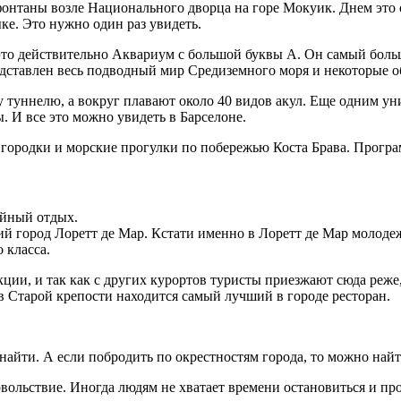
фонтаны возле Национального дворца на горе Мокуик. Днем это 
е. Это нужно один раз увидеть.
то действительно Аквариум с большой буквы А. Он самый большо
дставлен весь подводный мир Средиземного моря и некоторые о
туннелю, а вокруг плавают около 40 видов акул. Еще одним ун
. И все это можно увидеть в Барселоне.
городки и морские прогулки по побережью Коста Брава. Програ
ейный отдых.
й город Лоретт де Мар. Кстати именно в Лоретт де Мар молодеж
 класса.
кции, и так как с других курортов туристы приезжают сюда реже
в Старой крепости находится самый лучший в городе ресторан.
 найти. А если побродить по окрестностям города, то можно най
вольствие. Иногда людям не хватает времени остановиться и про