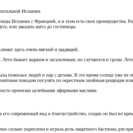
нентальной Испании.
аницы Испании с Францией, и в этом есть свои преимущества. Р
усе, или заказать шатл до гостиницы.
климат здесь очень мягкий и щадящий.
ь. Лето бывает жарким и засушливым, но случаются и грозы. Летн
ха пожилых людей и пар с детьми. В это время солнце уже не об
ь приятным поводом погулять по окрестным хвойным рощицам или
 просто пронизан целебными эфирными маслами.
на его современный вид и благоустройство, создан он был во в
точно сильно укреплена и играла роль защитного бастиона для п