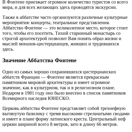
В Фонтене приезжает огромное количество туристов со всего
мира, и для всех желающих здесь проводятся экскурсии.
Также в аббатстве часто организуются различные культурные
мероприятия: концерты, театральные представления.
Аббатство Фонтене — это великолепное место, которое стоит
того, чтобы его посетить. Тихий старинный монастырь со
строгой архитектурой позволит Вам понять образ жизни и
мыслей монахов-цистерцианцев, живших и трудившихся
здесь.
Значение Аббатства Фонтене
Одно из самых хорошо сохранившихся цистерцианских
аббатств Франции — Фонтене является прекрасным
памятником мировой архитектуры и имеет огромное
значение, как в культурном, так и в религиозном плане.
Недаром в 1981 году оно было внесено в список памятников
Всемирного наследия ЮНЕСКО.
Церковь аббатства Фонтене представляет собой трехнефную
вытянутую базилику с тремя высокими стрельчатыми сводами
и имеет в плане форму латинского креста. Центральный неф
церкви шириной всего 8 метров, зато в длину 66 метров.