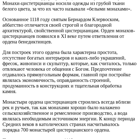
Монахи-цистетрцианцы носили одежды из грубой ткани
белого цвета, за что их часто называли «белыми монахами».
Основанное 1118 году святым Бернардом Клервоским,
аббатство отличается своей строгой и благородной
архитектурой, свойственной цистерцианцам. Орден монахов-
цистерцианцев появился в XI веке путем ответвления от
ордена бенедиктинцев.
Для построек этого ордена была характерна простота,
отсутствие богатых интерьеров и каких-либо украшений,
фресок, живописи и скульптур, которые, как считалось, только
отвлекают человека от общения с Богом. Предпочтение
отдавалось прямоугольным формам, главной при постройке
являлась экономичность, оправданность строений,
продуманность в конструкциях и тщательная обработка
камня.
Монастыри ордена цистерцианцев строились всегда вблизи
рек и ручьев, так как монахами хорошо было налажено
сельскохозяйственное и ремесленное производство, а вода
являлась необходимым источником энергии. К концу периода
Средних веков в католических странах насчитывалось
порядка 700 монастырей цистерцианского ордена.