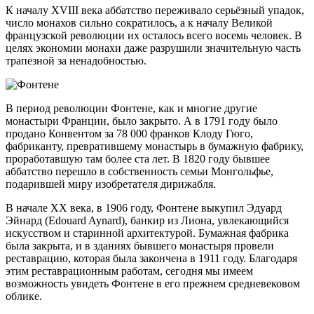
К началу XVIII века аббатство переживало серьёзный упадок,
число монахов сильно сократилось, а к началу Великой
французской революции их осталось всего восемь человек. В
целях экономии монахи даже разрушили значительную часть
трапезной за ненадобностью.
В период революции Фонтене, как и многие другие
монастыри Франции, было закрыто. А в 1791 году было
продано Конвентом за 78 000 франков Клоду Гюго,
фабриканту, превратившему монастырь в бумажную фабрику,
проработавшую там более ста лет. В 1820 году бывшее
аббатство перешло в собственность семьи Монгольфье,
подарившей миру изобретателя дирижабля.
В начале XX века, в 1906 году, Фонтене выкупил Эдуард
Эйнард (Edouard Aynard), банкир из Лиона, увлекающийся
искусством и старинной архитектурой. Бумажная фабрика
была закрыта, и в зданиях бывшего монастыря провели
реставрацию, которая была закончена в 1911 году. Благодаря
этим реставрационным работам, сегодня мы имеем
возможность увидеть Фонтене в его прежнем средневековом
облике.