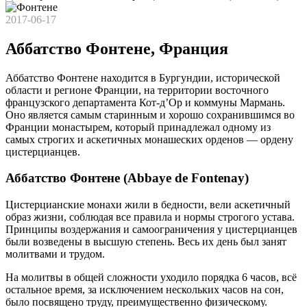
2017-06-17
Аббатство Фонтене, Франция
Аббатство Фонтене находится в Бургундии, исторической
области и регионе Франции, на территории восточного
французского департамента Кот-д’Ор и коммуны Мармань.
Оно является самым старинным и хорошо сохранившимся во
Франции монастырем, который принадлежал одному из
самых строгих и аскетичных монашеских орденов — ордену
цистерцианцев.
Аббатство Фонтене (Abbaye de Fontenay)
Цистерцианские монахи жили в бедности, вели аскетичный
образ жизни, соблюдая все правила и нормы строгого устава.
Принципы воздержания и самоограничения у цистерцианцев
были возведены в высшую степень. Весь их день был занят
молитвами и трудом.
На молитвы в общей сложности уходило порядка 6 часов, всё
остальное время, за исключением нескольких часов на сон,
было посвящено труду, преимущественно физическому.