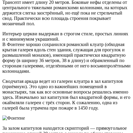
Трансепт имеет длину 20 метров. Боковые нефы отделены от
центрального тяжелыми романскими колоннами, на которых
держится слегка заострённый, но ещё пока не стрельчатый
свод. Практически всю площадь строения покрывает
мозаичный пол.
Интерьер церкви выдержан в строгом стиле, простых линиях
и с минимумом украшений.
В Фонтене хорошо сохранился романский клуатр (обходная
крытая галерея вдоль стен здания, служащая для прогулок и
размышлений монахов), имеющий практически квадратную
форму (в ширину 36 метров, 38 в длину) и обрамленный по
сторонам галереями, отделёнными от него восьмипролётными
колоннадами.
Сводчатая аркада ведет из галереи клуатра в зал капитулов
(приёмную). Это одно из важнейших помещений в
монастырях, так как все основные вопросы решались именно
здесь. Изначально зал капитулов был квадратной формы, и его
окаймляли галереи с трёх сторон. К сожалению, одна из
галерей была утрачена при пожаре в 1450 году.
За залом капитулов находится скрипторий — прямоугольное