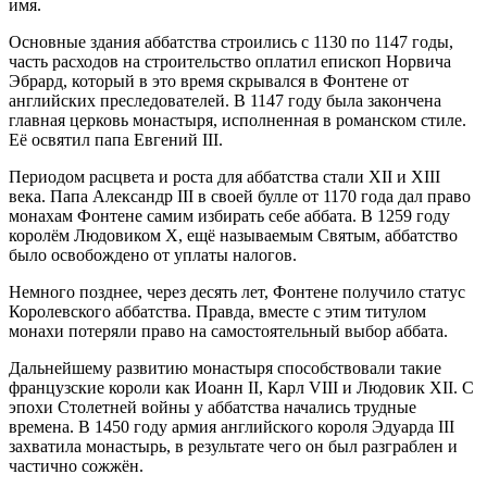
имя.
Основные здания аббатства строились с 1130 по 1147 годы,
часть расходов на строительство оплатил епископ Норвича
Эбрард, который в это время скрывался в Фонтене от
английских преследователей. В 1147 году была закончена
главная церковь монастыря, исполненная в романском стиле.
Её освятил папа Евгений III.
Периодом расцвета и роста для аббатства стали XII и XIII
века. Папа Александр III в своей булле от 1170 года дал право
монахам Фонтене самим избирать себе аббата. В 1259 году
королём Людовиком X, ещё называемым Святым, аббатство
было освобождено от уплаты налогов.
Немного позднее, через десять лет, Фонтене получило статус
Королевского аббатства. Правда, вместе с этим титулом
монахи потеряли право на самостоятельный выбор аббата.
Дальнейшему развитию монастыря способствовали такие
французские короли как Иоанн II, Карл VIII и Людовик XII. С
эпохи Столетней войны у аббатства начались трудные
времена. В 1450 году армия английского короля Эдуарда III
захватила монастырь, в результате чего он был разграблен и
частично сожжён.