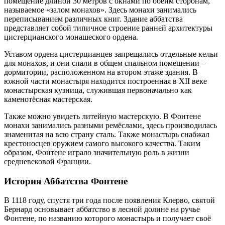
помещение длиной 30 метров с окнами по обеим сторонам,
называемое «залом монахов». Здесь монахи занимались
переписыванием различных книг. Здание аббатства
представляет собой типичное строение ранней архитектуры
цистерцианского монашеского ордена.
Уставом ордена цистерцианцев запрещались отдельные кельи
для монахов, и они спали в общем спальном помещении –
дормитории, расположенном на втором этаже здания. В
южной части монастыря находится построенная в XII веке
монастырская кузница, служившая первоначально как
каменотёсная мастерская.
Также можно увидеть литейную мастерскую. В Фонтене
монахи занимались разными ремёслами, здесь производилась
знаменитая на всю страну сталь. Также монастырь снабжал
крестоносцев оружием самого высокого качества. Таким
образом, Фонтене играло значительную роль в жизни
средневековой Франции.
История Аббатства Фонтене
В 1118 году, спустя три года после появления Клерво, святой
Бернард основывает аббатство в лесной долине на ручье
Фонтене, по названию которого монастырь и получает своё