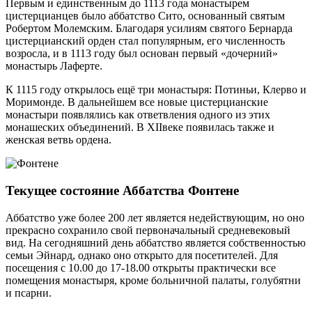
Первым и единственным до 1113 года монастырем
цистерцианцев было аббатство Сито, основанный святым
Робертом Молемским. Благодаря усилиям святого Бернарда
цистерцианский орден стал популярным, его численность
возросла, и в 1113 году был основан первый «дочерний»
монастырь Лаферте.
К 1115 году открылось ещё три монастыря: Потиньи, Клерво и
Моримонде. В дальнейшем все новые цистерцианские
монастыри появлялись как ответвления одного из этих
монашеских объединений. В XIIвеке появилась также и
женская ветвь ордена.
Текущее состояние Аббатства Фонтене
Аббатство уже более 200 лет является недействующим, но оно
прекрасно сохранило свой первоначальный средневековый
вид. На сегодняшний день аббатство является собственностью
семьи Эйнард, однако оно открыто для посетителей. Для
посещения с 10.00 до 17-18.00 открыты практически все
помещения монастыря, кроме больничной палаты, голубятни
и псарни.