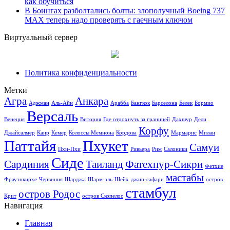
как обучиться
В Боингах разболтались болты: злополучный Boeing 737
MAX теперь надо проверять с гаечным ключом
Виртуальный сервер
Политика конфиденциальности
Метки
Агра
Анкара
Аджман
Аль-Айн
Арабба
Бангкок
Барселона
Белек
Бормио
Версаль
Венеция
Витория
Где отдохнуть за границей
Дахшур
Дели
Корфу
Джайсалмер
Каир
Кемер
Колоссы Мемнона
Кордова
Мармарис
Милан
Паттайя
Пхукет
Самуи
Пхи-Пхи
Ривьера
Рим
Салоники
Сиде
Сардиния
Таиланд
Фатехпур-Сикри
Фетхие
мастабы
Фрауэнкирхе
Червиния
Шарджа
Шарм-эль-Шейх
джип-сафари
остров
стамбул
остров Родос
Крит
остров Скопелос
Навигация
Главная