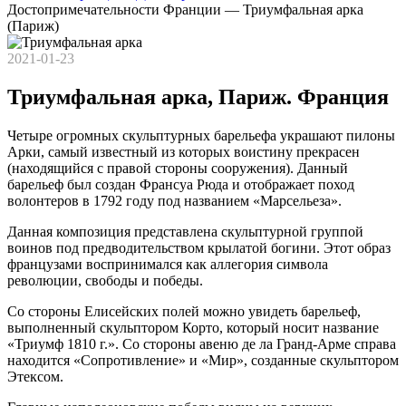
Достопримечательности Франции — Триумфальная арка
(Париж)
2021-01-23
Триумфальная арка, Париж. Франция
Четыре огромных скульптурных барельефа украшают пилоны
Арки, самый известный из которых воистину прекрасен
(находящийся с правой стороны сооружения). Данный
барельеф был создан Франсуа Рюда и отображает поход
волонтеров в 1792 году под названием «Марсельеза».
Данная композиция представлена скульптурной группой
воинов под предводительством крылатой богини. Этот образ
французами воспринимался как аллегория символа
революции, свободы и победы.
Со стороны Елисейских полей можно увидеть барельеф,
выполненный скульптором Корто, который носит название
«Триумф 1810 г.». Со стороны авеню де ла Гранд-Арме справа
находится «Сопротивление» и «Мир», созданные скульптором
Этексом.