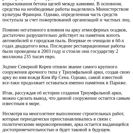
впрыскивания бетона щелей между камнями. В основном,
средства на необходимые работы выделялись Министерством
культуры Франции. Однако, определенная часть средств
поступала за счет пожертвований организаций и частных лиц.
Помимо негативного влияния на арку атмосферных осадков,
достаточно разрушительно действует на памятник копоть
автомобилей и городская пыль. Впервые ее очищали в 60-х
годах двадцатого века. Последние реставрационные работы
были проведены в 2003 году и стоили они государству 2
миллиона 235 тысяч евро.
Зодчие Северной Кореи отняли звание самого крупного
сооружения арочного типа у Триумфальной арки, создав свою
арку во имя вождя Ким Ир Сена. Однако, самой известной
все-таки продолжает оставаться именно памятник в Париже.
Итак, рассуждая об истории создания Триумфальной арки,
можно сделать вывод, что данной сооружение остается самым
известным в мире.
Несмотря на многолетнее выполнение строительных работ,
которые периодически приостанавливались в связи с
политическими мировоззрениями, арка остается выдающейся
достопримечательностью и будет таковой в будущем.