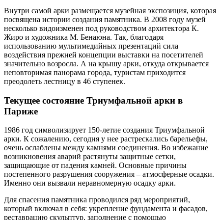
Внутри самой арки размещается музейная экспозиция, которая
посвящена истории создания памятника. В 2008 году музей
несколько видоизменен под руководством архитектора К.
Жиро и художника М. Бенаюна. Так, благодаря
использованию мультимедийных презентаций сила
воздействия прежней концепции выставки на посетителей
значительно возросла. А на крышу арки, откуда открывается
неповторимая панорама города, туристам приходится
преодолеть лестницу в 46 ступенек.
Текущее состояние Триумфальной арки в
Париже
1986 год символизирует 150-летие создания Триумфальной
арки. К сожалению, сегодня у нее растрескались барельефы,
очень ослаблены между камнями соединения. Во избежание
возникновения аварий растянуты защитные сетки,
защищающие от падения камней. Основные причины
постепенного разрушения сооружения – атмосферные осадки.
Именно они вызвали неравномерную осадку арки.
Для спасения памятника проводился ряд мероприятий,
который включал в себя: укрепление фундамента и фасадов,
реставрацию скульптур, заполнение с помощью