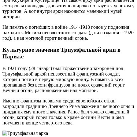
при Абукире и Аустерлице. На самом врху арки располагается
смотровая площадка, достаточно широко пользуется успехом у
туристов. А вот внутри арки находится маленький музей
истории.
На память о погибших в войне 1914-1918 годов у подножия
находится Могила неизвестного солдата (дата создания – 1920
год), а над могилой горит вечный огонь.
Культурное значение Триумфальной арки в
Париже
В 1921 году (28 января) был торжественно захоронен под
Триумфальной аркой неизвестный французский солдат,
который погиб в первую мировую войну. В память о всех
пропавших без вести французов на полях сражений горит
Вечный огонь, расположенный над могилой.
Именно французы первыми среди европейских стран
возродили традицию Древнего Рима зажжения вечного огня и
придания ему иного значения. Ранее был только священный
огонь, который горел только в храме богини Весты и был
потушен в конце четвертого века.