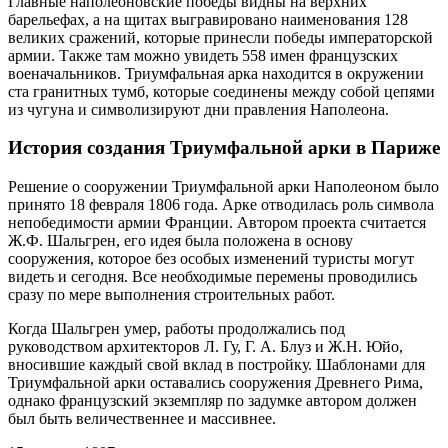
Главные наполеоновские победы видны на верхних
барельефах, а на щитах выгравировано наименования 128
великих сражений, которые принесли победы императорской
армии. Также там можно увидеть 558 имен французских
военачальников. Триумфальная арка находится в окружении
ста гранитных тумб, которые соединены между собой цепями
из чугуна и символизируют дни правления Наполеона.
История создания Триумфальной арки в Париже
Решение о сооружении Триумфальной арки Наполеоном было
принято 18 февраля 1806 года. Арке отводилась роль символа
непобедимости армии Франции. Автором проекта считается
Ж.Ф. Шальгрен, его идея была положена в основу
сооружения, которое без особых изменений туристы могут
видеть и сегодня. Все необходимые перемены проводились
сразу по мере выполнения строительных работ.
Когда Шальгрен умер, работы продолжались под
руководством архитекторов Л. Гу, Г. А. Блуз и Ж.Н. Юйо,
вносившие каждый свой вклад в постройку. Шаблонами для
Триумфальной арки оставались сооружения Древнего Рима,
однако французский экземпляр по задумке автором должен
был быть величественнее и массивнее.