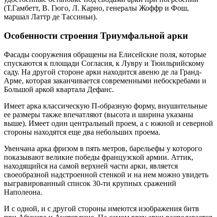
(Т.Гамбетт, В. Гюго, Л. Карно, генералы Жоффр и Фош,
маршал Латтр де Тассиньи).
Особенности строения Триумфальной арки
Фасады сооружения обращены на Елисейские поля, которые
спускаются к площади Согласия, к Лувру и Тюильрийскому
саду. На другой стороне арки находится авеню де ла Гранд-
Арме, которая заканчивается современными небоскребами и
Большой аркой квартала Дефанс.
Имеет арка классическую П-образную форму, внушительные
ее размеры также впечатляют (высота и ширина указаны
выше). Имеет один центральный проем, а с южной и северной
стороны находятся еще два небольших проема.
Увенчана арка фризом в пять метров, барельефы у которого
показывают великие победы французской армии. Аттик,
находящийся на самой верхней части арки, является
своеобразной надстроенной стенкой и на нем можно увидеть
выгравированный список 30-ти крупных сражений
Наполеона.
И с одной, и с другой стороны имеются изображения битв