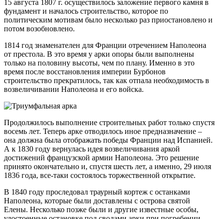
15 августа 1807 г. осуществилось заложение первого камня в
фундамент и началось строительство, которое по
политическим мотивам было несколько раз приостановлено и
потом возобновлено.
1814 год знаменателен для Франции отречением Наполеона
от престола. В это время у арки опоры были выполнены
только на половину высоты, чем по плану. Именно в это
время после восстановления империи Бурбонов
строительство прекратилось, так как отпала необходимость в
возвеличивании Наполеона и его войска.
Продолжилось выполнение строительных работ только спустя
восемь лет. Теперь арке отводилось иное предназначение –
она должна была отображать победы Франции над Испанией.
А к 1830 году вернулась идея возвеличивания аркой
достижений французской армии Наполеона. Это решение
принято окончательно и, спустя шесть лет, а именно, 29 июля
1836 года, все-таки состоялось торжественной открытие.
В 1840 году проследовал траурный кортеж с останками
Наполеона, которые были доставлены с острова святой
Елены. Несколько позже были и другие известные особы,
удостоенные остановке под сводами арки при погребении