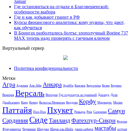
Jaguar
Где остановиться на отдыхе в Благовещенской:
особенности выбора
Где и как добывают гранит в РФ
Курсы финансового аналитика: кому нужны, что дают,
как обучиться
В Боингах разболтались болты: злополучный Boeing 737
MAX теперь надо проверять с гаечным ключом
Виртуальный сервер
Политика конфиденциальности
Метки
Агра
Анкара
Аджман
Аль-Айн
Арабба
Бангкок
Барселона
Белек
Бормио
Версаль
Венеция
Витория
Где отдохнуть за границей
Дахшур
Дели
Корфу
Джайсалмер
Каир
Кемер
Колоссы Мемнона
Кордова
Мармарис
Милан
Паттайя
Пхукет
Самуи
Пхи-Пхи
Ривьера
Рим
Салоники
Сиде
Сардиния
Таиланд
Фатехпур-Сикри
Фетхие
мастабы
Фрауэнкирхе
Червиния
Шарджа
Шарм-эль-Шейх
джип-сафари
остров