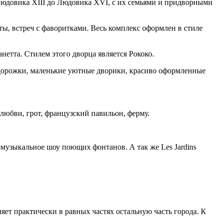
Людовика XIII до Людовика XVI, с их семьями и придворными
ты, встреч с фаворитками. Весь комплекс оформлен в стиле
тта. Стилем этого дворца является Рококо.
 дорожки, маленькие уютные дворики, красиво оформленные
любви, грот, французский павильон, ферму.
омузыкальное шоу поющих фонтанов. А так же Les Jardins
яет практически в равных частях остальную часть города. К