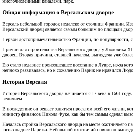
многочисленными каналами, парк.
Общая информация о Версальском дворце
Версаль небольшой городок недалеко от столицы Франции. Изв
Версальский дворец является самым большим по площади двор
Первой достопримечательностью Франции, по популярности, сч
Причин для строительства Версальского дворца у Людовика XI
дворец. Вторая причина, ставшей началом, выглядела уже боле
Ею стало недавнее произошедшее восстание в Лувре, из-за кот
неплохо развивалась, но к сожалению Париж не нравился Людов
История Версаля
История Версальского дворца начинается с 17 века в 1661 году
величием.
В последствие он решает заняться проектом всей его жизни, к
министр финансов Николя Фуке, как бы тем самым сделал выз
Началась стройка Версальского дворца на месте охотничьего п
юго-западнее Парижа. Небольшой охотничий павильон выглядел