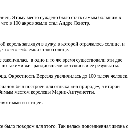
ланец. Этому место суждено было стать самым большим в
 что в 100 акров земли стал Андре Ленотр.
й король заглянул в лужу, в которой отражалось солнце, и
 что его эмблемой стало солнце.
 закончилась, в одно и то же время существовали эти две
но такими же грандиозными оказались и ее результаты.
ца. Окрестность Версаля увеличилась до 100 тысяч человек.
рианон был построен для отдыха «на природе», а второй
юбимым местом королевы Марии-Антуанетты.
животными и птицей.
е было поводом для этого. Так велась повседневная жизнь с