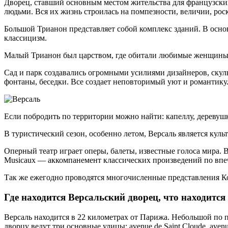
Дворец, ставший основным местом жительства для французски
людьми. Вся их жизнь строилась на помпезности, величии, рос
Большой Трианон представляет собой комплекс зданий. В основ
классицизм.
Малый Трианон был царством, где обитали любимые женщины м
Сад и парк создавались огромными усилиями дизайнеров, ску
фонтаны, беседки. Все создает неповторимый уют и романтику
Если побродить по территории можно найти: капеллу, деревуш
В туристический сезон, особенно летом, Версаль является кул
Оперный театр играет оперы, балеты, известные голоса мира. 
Musicaux — аккомпанемент классических произведений по впе
Так же ежегодно проводятся многочисленные представления Ко
Где находится Версальский дворец, что находится
Версаль находится в 22 километрах от Парижа. Небольшой по п
дворцу ведут три основные улицы: avenue de Saint Cloude, avenue