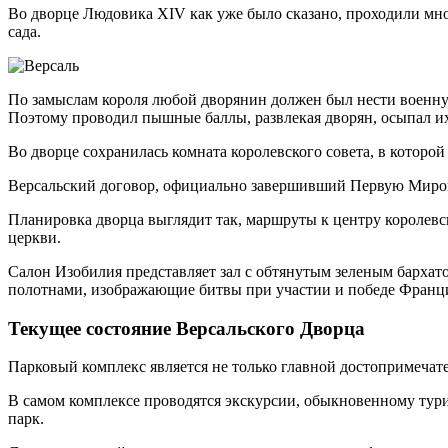
Во дворце Людовика XIV как уже было сказано, проходили мног
сада.
По замыслам короля любой дворянин должен был нести военную 
Поэтому проводил пышные баллы, развлекая дворян, осыпал их 
Во дворце сохранилась комната королевского совета, в которой 
Версальский договор, официально завершивший Первую Мирову
Планировка дворца выглядит так, маршруты к центру королевс
церкви.
Салон Изобилия представляет зал с обтянутым зеленым бархат
полотнами, изображающие битвы при участии и победе Франци
Текущее состояние Версальского Дворца
Парковый комплекс является не только главной достопримечате
В самом комплексе проводятся экскурсии, обыкновенному турис
парк.