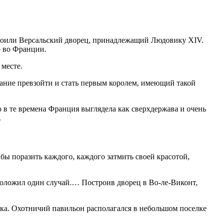
строили Версальский дворец, принадлежащий Людовику XIV.
ю во Франции.
месте.
лание превзойти и стать первым королем, имеющий такой
о в те времена Франция выглядела как сверхдержава и очень
.
 бы поразить каждого, каждого затмить своей красотой,
 положил один случай.… Построив дворец в Во-ле-Виконт,
века. Охотничий павильон располагался в небольшом поселке