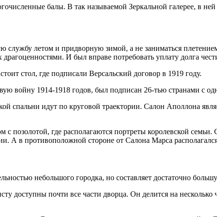
очисленные балы. В так называемой Зеркальной галерее, в ней б
службу летом и придворную зимой, а не заниматься плетением з
драгоценностями. И был вправе потребовать уплату долга чести
стоит стол, где подписали Версальский договор в 1919 году.
ю войну 1914-1918 годов, был подписан 26-тью странами с одн
кой спальни идут по круговой траектории. Салон Аполлона явля
ом с позолотой, где располагаются портреты королевской семьи
и. А в противоположной стороне от Салона Марса располагалс
льностью небольшого городка, но составляет достаточно большу
ту доступны почти все части дворца. Он делится на несколько 