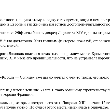
естность присуща этому городку с тех времен, когда в нем по
цом в Европе и так же очень известной достопримечательность
итается Эйфелева башня, дворец Людовика XIV идет на втором 
V было достаточно. Хотя главным фактором, пожалуй, стало же
е логичной.
орого Людовик опасался оставаться на прежнем месте. Кроме тог
ику XIV из-за его провинциальности, что не устраивала короля
. «Король — Солнце» уже давно мечтал о чем-то таком, что могло
оторый длится в течение 50 лет. Начало большому строительству
ов королю Франции.
авильона, который построил его отец Людовик XIII в начале 17 
 вполне уютно. Но судьба этого места изменилась в одночасье.