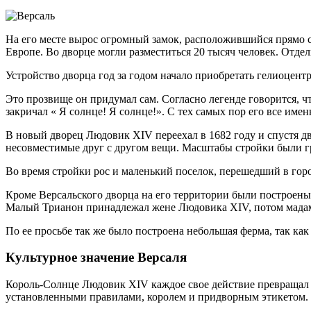
На его месте вырос огромный замок, расположившийся прямо с
Европе. Во дворце могли разместиться 20 тысяч человек. Отдел
Устройство дворца год за годом начало приобретать гелиоцент
Это прозвище он придумал сам. Согласно легенде говорится, чт
закричал « Я солнце! Я солнце!». С тех самых пор его все име
В новый дворец Людовик XIV переехал в 1682 году и спустя два
несовместимые друг с другом вещи. Масштабы стройки были гр
Во время стройки рос и маленький поселок, перешедший в горо
Кроме Версальского дворца на его территории были построены
Малый Трианон принадлежал жене Людовика XIV, потом мада
По ее просьбе так же было построена небольшая ферма, так ка
Культурное значение Версаля
Король-Солнце Людовик XIV каждое свое действие превращал в 
установленными правилами, королем и придворным этикетом.