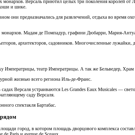
х монархов. Версаль приютил целых три поколения королей от 
коши и шике.
ном они предназначались для развлечений, отдыха во время охо
онархов. Мадам де Помпадур, графини Дюбарри, Мария-Антуане
льпторов, архитекторов, садовников. Многочисленные лужайки,
.
ку Императрицы, театр Императрицы. А так же Бельведер, Храм 
ьтурной жизнью всего региона Иль-де-Франс.
В садах Версаля устраиваются Les Grandes Eaux Musicales — свет
чатляющему саду Версаля.
нного спектакля Бартабас.
 рядом
лощади город, в котором площадь дворцового комплекса составл
 de Paris и avenue de Sceaux.