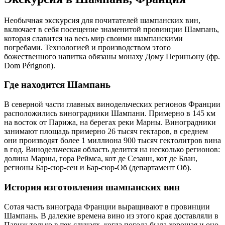
Необычная экскурсия для почитателей шампанских вин,
включает в себя посещение знаменитой провинции Шампань,
которая славится на весь мир своими шампанскими
погребами. Технологией и производством этого
божественного напитка обязаны монаху Дому Периньону (фр.
Dom Pérignon).
Где находится Шампань
В северной части главных винодельческих регионов Франции
расположились виноградники Шампани. Примерно в 145 км
на восток от Парижа, на берегах реки Марны. Виноградники
занимают площадь примерно 26 тысяч гектаров, в среднем
они производят более 1 миллиона 900 тысяч гектолитров вина
в год. Винодельческая область делится на несколько регионов:
долина Марны, гора Реймса, кот де Сезанн, кот де Блан,
регионы Бар-сюр-сен и Бар-сюр-Об (департамент Об).
История изготовления шампанских вин
Сотая часть винограда Франции выращивают в провинции
Шампань. В далекие времена вино из этого края доставляли в
Париж только в тех случаях, когда погода была хорошая и оно