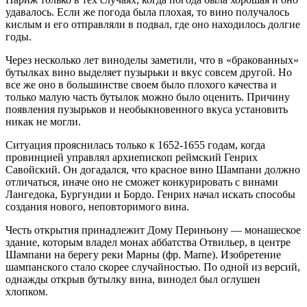
удавалось. Если же погода была плохая, то вино получалось
кислым и его отправляли в подвал, где оно находилось долгие
годы.
Через несколько лет виноделы заметили, что в «бракованных»
бутылках вино выделяет пузырьки и вкус совсем другой. Но
все же оно в большинстве своем было плохого качества и
только малую часть бутылок можно было оценить. Причину
появления пузырьков и необыкновенного вкуса установить
никак не могли.
Ситуация прояснилась только к 1652-1655 годам, когда
провинцией управлял архиепископ реймский Генрих
Савойский. Он догадался, что красное вино Шампани должно
отличаться, иначе оно не сможет конкурировать с винами
Лангедока, Бургундии и Бордо. Генрих начал искать способы
создания нового, неповторимого вина.
Честь открытия принадлежит Дому Периньону — монашеское
здание, которым владел монах аббатства Отвильер, в центре
Шампани на берегу реки Марны (фр. Marne). Изобретение
шампанского стало скорее случайностью. По одной из версий,
однажды открыв бутылку вина, винодел был оглушен
хлопком.