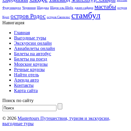
Фетхие
мастабы
Фрауэнкирхе
Червиния
Шарджа
Шарм-эль-Шейх
джип-сафари
остров
стамбул
остров Родос
Крит
остров Скопелос
Навигация
Главная
Выгодные туры
Экскурсии онлайн
Авиабилеты онлайн
Билеты на автобус
Билеты на поезд
Морские круизы
Речные круизы
Найти отель
Аренда авто
Контакты
Карта сайта
Поиск по сайту
© 2026
Mastertours Путешествия, туризм и экскурсии,
выгодные туры