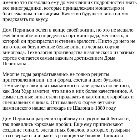
именно это позволяло ему до мельчайших подробностей знать
все виноградники, которые принадлежали монастырю и
близлежащим плантациям. Качество будущего вина он мог
предсказать по вкусу.
Дом Периньон ослеп в конце своей жизни, но это не мешало
ему безошибочно определять сорт винограда, местность, в
которой он произрастал и степень зрелости. Никто до него не
изготовлял безупречные белые вина из черных сортов
винограда. Технология производства шампанского из разных
сортов считается самым важным достижением Дома
Периньона.
Многие годы разрабатывались не только рецепты
приготовления вин, но и форма, состав и цвет бутылки.
Темные бутылки для шампанского стали делать после того,
как Дом Удар заметил, что вино в них более качественное. А
самые ценные вина стали продавать в картонных коробках и
специальных ящиках. Оптимальную форму бутылки
шампанского нашел аптекарь из Шалона в 1880 году.
Дом Периньон разрешил проблему и с укупоркой бутылки,
так появились корковые пробки. Еще ему приписывают
создание тонких, элегантных бокалов, в которых пузырьки
газа сверкают и играют в разноцветье бликов. Тонкий и