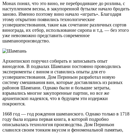
Монах понял, что это вино, не перебродившее до розлива, с
наступлением весны, в закупоренной бутылке начало бродить
заново. Именно поэтому вино начало «играть». Благодаря
этому открытию появились технологические
усовершенствования, такие как сочетание различных сортов
винограда, их отбор, использование сиропа и т.д. — без этого
уже невозможно представить современное
шампанопроизводство.
Архиепископ поручил собирать и записывать опыт
виноделов. В подвалах Шампани постоянно проводились
эксперименты с вином и ставились опыты для его
усовершенствования. Дом Периньон разработал новую
систему смешивания вин, которые доставлялись из разных
районов Шампани. Однако были и большие затраты,
взрывались многие закупоренные партии, но все же
архиепископ надеялся, что в будущем эти издержки
покроются.
1668 год — год рождения шампанского. Однако только в 1718
году была издана первая книга, в которой подробно
описывалась технология производства. Дом Периньон
славился своим тонким вкусом и феноменальной памятью,