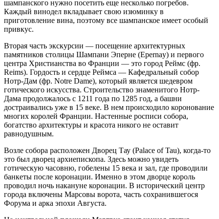
шампанского нужно посетить еще несколько погребов.
Каждый винодел вкладывает свою изюминку в
приготовление вина, поэтому все шампанское имеет особый
привкус.
Вторая часть экскурсии — посещение архитектурных
памятников столицы Шампани Эперне (Epernay) и первого
центра Христианства во Франции — это город Реймс (фр.
Reims). Гордость и сердце Реймса — Кафедральный собор
Нотр-Дам (фр. Notre Dame), который является шедевром
готического искусства. Строительство знаменитого Нотр-
Дама продолжалось с 1211 года по 1285 год, а башни
достраивались уже в 15 веке. В нем происходило коронование
многих королей Франции. Настенные росписи собора,
богатство архитектуры и красота никого не оставит
равнодушным.
Возле собора расположен Дворец Тау (Palace of Tau), когда-то
это был дворец архиепископа. Здесь можно увидеть
готическую часовню, гобелены 15 века и зал, где проводили
банкеты после коронации. Именно в этом дворце король
проводил ночь накануне коронации. В исторический центр
города включены Марсовы ворота, часть сохранившегося
Форума и арка эпохи Августа.