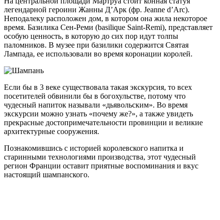
На центральной площади Мартруа стоит конная статуя
легендарной героини Жанны Д’Арк (фр. Jeanne d’Arc).
Неподалеку расположен дом, в котором она жила некоторое
время. Базилика Сен-Реми (basilique Saint-Remi), представляет
особую ценность, в которую до сих пор идут толпы
паломников. В музее при базилики содержится Святая
Лампада, ее использовали во время коронации королей.
Если бы в 3 веке существовала такая экскурсия, то всех
посетителей обвинили бы в богохульстве, потому что
чудесный напиток называли «дьявольским». Во время
экскурсии можно узнать «почему же?», а также увидеть
прекрасные достопримечательности провинции и великие
архитектурные сооружения.
Познакомившись с историей королевского напитка и
старинными технологиями производства, этот чудесный
регион Франции оставит приятные воспоминания и вкус
настоящий шампанского.