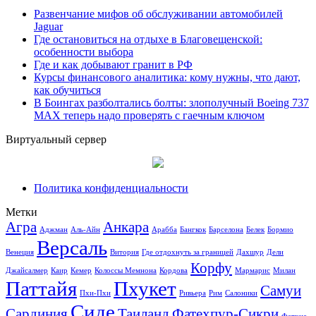
Развенчание мифов об обслуживании автомобилей
Jaguar
Где остановиться на отдыхе в Благовещенской:
особенности выбора
Где и как добывают гранит в РФ
Курсы финансового аналитика: кому нужны, что дают,
как обучиться
В Боингах разболтались болты: злополучный Boeing 737
MAX теперь надо проверять с гаечным ключом
Виртуальный сервер
Политика конфиденциальности
Метки
Агра
Анкара
Аджман
Аль-Айн
Арабба
Бангкок
Барселона
Белек
Бормио
Версаль
Венеция
Витория
Где отдохнуть за границей
Дахшур
Дели
Корфу
Джайсалмер
Каир
Кемер
Колоссы Мемнона
Кордова
Мармарис
Милан
Паттайя
Пхукет
Самуи
Пхи-Пхи
Ривьера
Рим
Салоники
Сиде
Сардиния
Таиланд
Фатехпур-Сикри