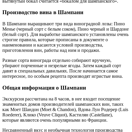
вытянутый бокал считается «бокалом для шампанского».
Производство вина в Шампани
В Шампани выращивают три вида виноградной лозы: Пино
Менье (черный сорт с белым соком), Пино черный и Шардоне
(белый сорт). Для выработке шампанского установлены очень
строгие правила, которые прописаны в документе о
наименовании и касаются условий производства,
приготовления вин, работы над ним и продажи.
Разные сорта винограда отдельно собирают вручную,
убирают порченные и незрелые ягоды. Затем каждый сорт
давят в специальных давильнях. После начинается самое
интересное, по особым рецепта производят игристые вина.
Общая информация о Шампани
Экскурсия рассчитана на 8 часов, в нее входит посещение
знаменитых домов производителей шампанских вин, таких
как Моет Шандон (Moet & Chandon), Вдова Луи Родерер (Luis
Roederer), Клико (Veuve Cliquot), Кастилян (Castellane),
которые являются очень популярными во Франции.
Несравненный вкус и необычная технология производства