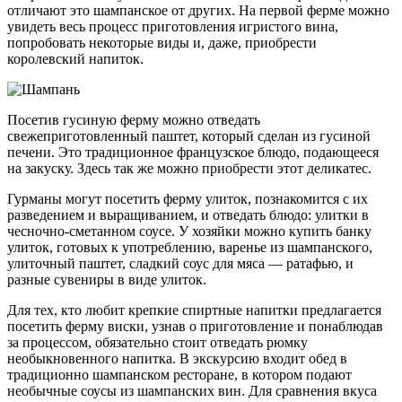
отличают это шампанское от других. На первой ферме можно
увидеть весь процесс приготовления игристого вина,
попробовать некоторые виды и, даже, приобрести
королевский напиток.
Посетив гусиную ферму можно отведать
свежеприготовленный паштет, который сделан из гусиной
печени. Это традиционное французское блюдо, подающееся
на закуску. Здесь так же можно приобрести этот деликатес.
Гурманы могут посетить ферму улиток, познакомится с их
разведением и выращиванием, и отведать блюдо: улитки в
чесночно-сметанном соусе. У хозяйки можно купить банку
улиток, готовых к употреблению, варенье из шампанского,
улиточный паштет, сладкий соус для мяса — ратафью, и
разные сувениры в виде улиток.
Для тех, кто любит крепкие спиртные напитки предлагается
посетить ферму виски, узнав о приготовление и понаблюдав
за процессом, обязательно стоит отведать рюмку
необыкновенного напитка. В экскурсию входит обед в
традиционно шампанском ресторане, в котором подают
необычные соусы из шампанских вин. Для сравнения вкуса