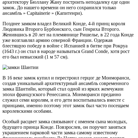
архитектору Бюллану Жану построить неподалеку еде один
замок. До нашего времени он него сохранился только
ансамбль » Capitainerie » (Капитенри).
Позднее замком владел Великий Конде, 4-й принц короля
Людовика Второго Бурбонского, сын Генриха Второго.
Женившись в 20 лет на племяннице Ришелье, в 22 года Конде
уже возглавлял армию северной Франции. Одержав
блестящую победу в войне с Испанией в битве при Рокруа
(1643 г.) он стал в народе называться Grand Conde, хотя рост
его был невысокий (1 м 57 см).
В 16 веке замок купил и перестроил герцог де Монморанси,
создав уникальный архитектурный ансамбль современного
замка Шантийи, который стал одной из ярких жемчужин
эпохи французского Ренессанса. Монморанси преданно
служил семи королям, и его дети воспитывались вместе с
принцами, именно поэтому этот замок был часто посещаем
королевскими особами.
Особый расцвет замка cвязывают с именем сына молодых,
будущего принца Конде. Повзрослев, он поручит заняться
украшением парковой части замка самому известному