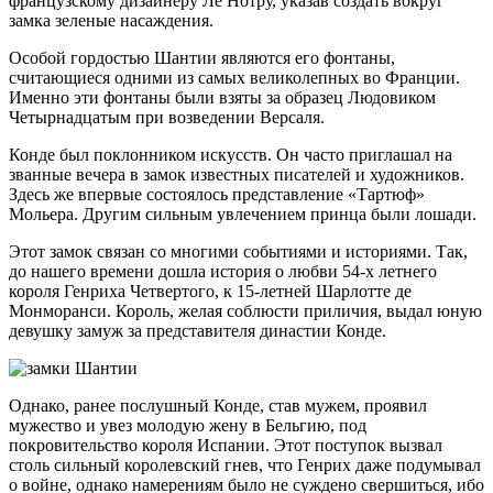
французскому дизайнеру Ле Нотру, указав создать вокруг
замка зеленые насаждения.
Особой гордостью Шантии являются его фонтаны,
считающиеся одними из самых великолепных во Франции.
Именно эти фонтаны были взяты за образец Людовиком
Четырнадцатым при возведении Версаля.
Конде был поклонником искусств. Он часто приглашал на
званные вечера в замок известных писателей и художников.
Здесь же впервые состоялось представление «Тартюф»
Мольера. Другим сильным увлечением принца были лошади.
Этот замок связан со многими событиями и историями. Так,
до нашего времени дошла история о любви 54-х летнего
короля Генриха Четвертого, к 15-летней Шарлотте де
Монморанси. Король, желая соблюсти приличия, выдал юную
девушку замуж за представителя династии Конде.
Однако, ранее послушный Конде, став мужем, проявил
мужество и увез молодую жену в Бельгию, под
покровительство короля Испании. Этот поступок вызвал
столь сильный королевский гнев, что Генрих даже подумывал
о войне, однако намерениям было не суждено свершиться, ибо