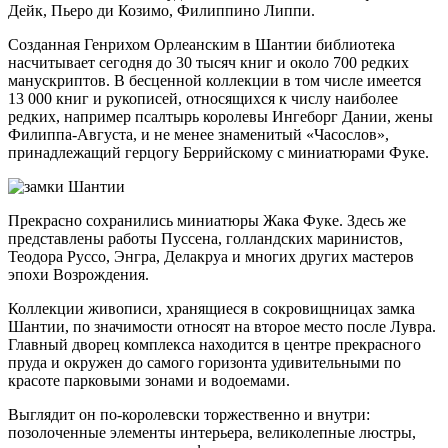
Дейк, Пьеро ди Козимо, Филиппино Липпи.
Созданная Генрихом Орлеанским в Шантии библиотека
насчитывает сегодня до 30 тысяч книг и около 700 редких
манускриптов. В бесценной коллекции в том числе имеется
13 000 книг и рукописей, относящихся к числу наиболее
редких, например псалтырь королевы Ингеборг Дании, жены
Филиппа-Августа, и не менее знаменитый «Часослов»,
принадлежащий герцогу Беррийскому с миниатюрами Фуке.
Прекрасно сохранились миниатюры Жака Фуке. Здесь же
представлены работы Пуссена, голландских маринистов,
Теодора Руссо, Энгра, Делакруа и многих других мастеров
эпохи Возрождения.
Коллекции живописи, хранящиеся в сокровищницах замка
Шантии, по значимости относят на второе место после Лувра.
Главный дворец комплекса находится в центре прекрасного
пруда и окружен до самого горизонта удивительными по
красоте парковыми зонами и водоемами.
Выглядит он по-королевски торжественно и внутри:
позолоченные элементы интерьера, великолепные люстры,