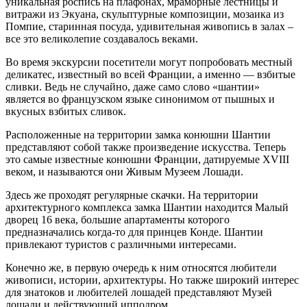
уникальная роспись на плафонах, мраморные лестницы и
витражи из Экуана, скульптурные композиции, мозаика из
Помпие, старинная посуда, удивительная живопись в залах –
все это великолепие создавалось веками.
Во время экскурсии посетители могут попробовать местный
деликатес, известный во всей Франции, а именно — взбитые
сливки. Ведь не случайно, даже само слово «шантии»
является во французском языке синонимом от пышных и
вкусных взбитых сливок.
Расположенные на территории замка конюшни Шантии
представляют собой также произведение искусства. Теперь
это самые известные конюшни Франции, датируемые XVIII
веком, и называются они Живым Музеем Лошади.
Здесь же проходят регулярные скачки. На территории
архитектурного комплекса замка Шантии находится Малый
дворец 16 века, большие апартаменты которого
предназначались когда-то для принцев Конде. Шантии
привлекают туристов с различными интересами.
Конечно же, в первую очередь к ним относятся любители
живописи, истории, архитектуры. Но также широкий интерес
для знатоков и любителей лошадей представляют Музей
лошади и действующий ипподром.