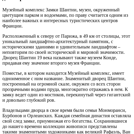
Музейный комплекс Замки Шантии, музеи, окруженный
цветущим парком и водоемами, по праву считается одним из
наиболее важных и интересных туристических центров
Франции.
Расположенный к северу от Парижа, в 49 км от столицы, этот
уникальный ландшафтно-архитектурный памятник, с
историческими зданиями и удивительным ландшафтом –
неповторим по своей исторической и мировой значимости.
Дворец Шантии 19 века называют также музеем Конде,
придавая ему значение второго музея Франции.
Поместье, в котором находится Музейный комплекс, имеет
одноименное с ним название. Знаменитый дворец Шантии,
построенный на огромной скале, окружен со всех сторон
прозрачными водами пруда, многократно отражаясь в нем. К
замку ведет один из мостиков, перекинутый через гигантский
и довольно глубокий ров.
Владельцами дворца в свое время были семьи Монморанси,
Бурбонов и Орлеанских. Каждая семейная династия оставляла
свой след замке, приумножая его богатства. Сохранившиеся
до нашего времени коллекции живописи представлены
такими знаменитыми художниками как великий Рафаэль, Ван