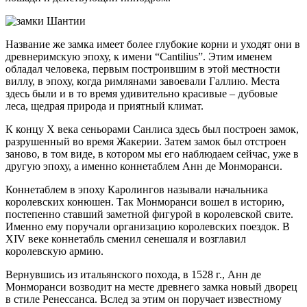
Название же замка имеет более глубокие корни и уходят они в
древнеримскую эпоху, к имени “Cantilius”. Этим именем
обладал человека, первым построившим в этой местности
виллу, в эпоху, когда римлянами завоевали Галлию. Места
здесь были и в то время удивительно красивые – дубовые
леса, щедрая природа и приятный климат.
К концу Х века сеньорами Санлиса здесь был построен замок,
разрушенный во время Жакерии. Затем замок был отстроен
заново, в том виде, в котором мы его наблюдаем сейчас, уже в
другую эпоху, а именно коннетаблем Анн де Монморанси.
Коннетаблем в эпоху Каролингов называли начальника
королевских конюшен. Так Монморанси вошел в историю,
постепенно ставший заметной фигурой в королевской свите.
Именно ему поручали организацию королевских поездок. В
XIV веке коннетабль сменил сенешаля и возглавил
королевскую армию.
Вернувшись из итальянского похода, в 1528 г., Анн де
Монморанси возводит на месте древнего замка новый дворец
в стиле Ренессанса. Вслед за этим он поручает известному