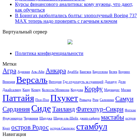
Курсы финансового аналитика: кому нужны, что дают,
как обучиться
В Боингах разболтались болты: злополучный Boeing 737
MAX теперь надо проверять с гаечным ключом
Виртуальный сервер
Политика конфиденциальности
Метки
Агра
Анкара
Аджман
Аль-Айн
Арабба
Бангкок
Барселона
Белек
Бормио
Версаль
Венеция
Витория
Где отдохнуть за границей
Дахшур
Дели
Корфу
Джайсалмер
Каир
Кемер
Колоссы Мемнона
Кордова
Мармарис
Милан
Паттайя
Пхукет
Самуи
Пхи-Пхи
Ривьера
Рим
Салоники
Сиде
Сардиния
Таиланд
Фатехпур-Сикри
Фетхие
мастабы
Фрауэнкирхе
Червиния
Шарджа
Шарм-эль-Шейх
джип-сафари
остров
стамбул
остров Родос
Крит
остров Скопелос
Навигация