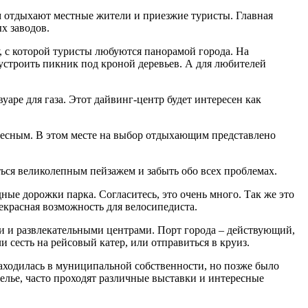
м отдыхают местные жители и приезжие туристы. Главная
х заводов.
 с которой туристы любуются панорамой города. На
 устроить пикник под кроной деревьев. А для любителей
ре для газа. Этот дайвинг-центр будет интересен как
ересным. В этом месте на выбор отдыхающим представлено
ться великолепным пейзажем и забыть обо всех проблемах.
ые дорожки парка. Согласитесь, это очень много. Так же это
екрасная возможность для велосипедиста.
и и развлекательными центрами. Порт города – действующий,
 сесть на рейсовый катер, или отправиться в круиз.
аходилась в муниципальной собственности, но позже было
елье, часто проходят различные выставки и интересные