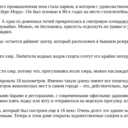
го промышленная зона стала парком, в котором с удовольствие
ург-Норд». Он был основан в 80-х годах на месте сталелитейны
А одна из доменных печей превратилась в смотровую площадку,
ужайки. Можно, не беспокоясь, присесть отдохнуть на травке и
щадки.
 остается дайвинг центр, который расположен в бывшем резервуа
ти озер. Любители водных видов спорта сочтут его крайне инт
и озер, потому что, прогуливаясь возле озера, можно наслажда
ы прошли 18 километров. Именно такую длину имеют все пешеходн
тров живописных мест в самом городе – это, действительно, пр
ными барами и ресторанами, с современными офисными зданиям
но взять лодку или яхту и отправиться на морскую прогулку, или
который был построен еще в 16 веке. Очень долго это здание н
икам. Теперь в этом доме открыты художественные галерея и ат