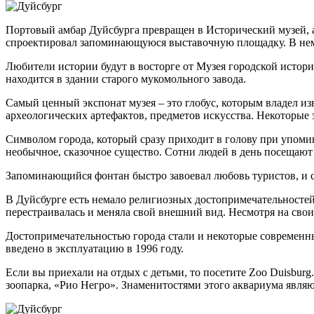
Портовый амбар Дуйсбурга превращен в Исторический музей, 
спроектировал запоминающуюся выставочную площадку. В нем
Любители истории будут в восторге от Музея городской истори
находится в здании старого мукомольного завода.
Самый ценный экспонат музея – это глобус, которым владел и
археологических артефактов, предметов искусства. Некоторые
Символом города, который сразу приходит в голову при упомин
необычное, сказочное существо. Сотни людей в день посещают 
Запоминающийся фонтан быстро завоевал любовь туристов, и с
В Дуйсбурге есть немало религиозных достопримечательностей.
перестраивалась и меняла свой внешний вид. Несмотря на свои
Достопримечательностью города стали и некоторые современны
введено в эксплуатацию в 1996 году.
Если вы приехали на отдых с детьми, то посетите Zoo Duisbur
зоопарка, «Рио Негро». Знаменитостями этого аквариума явля