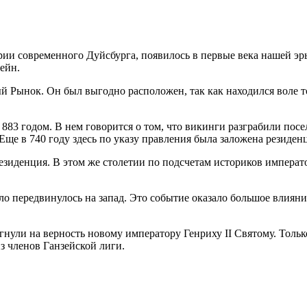
рии современного Дуйсбурга, появилось в первые века нашей э
ейн.
й Рынок. Он был выгодно расположен, так как находился воле т
83 годом. В нем говорится о том, что викинги разграбили посе
 Еще в 740 году здесь по указу правления была заложена резиден
езиденция. В этом же столетии по подсчетам историков императо
усло передвинулось на запад. Это событие оказало большое влиян
нули на верность новому императору Генриху II Святому. Только
з членов Ганзейской лиги.