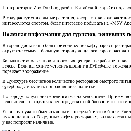
На территории Zoo Duisburg разбит Китайский сад. Это подаро
В саду растут уникальные растения, которые завораживают пос
интересуются спортом, будет интересно побывать на «MSV Арен
Полезная информация для туристов, решивших п
В городе достаточно большое количество кафе, баров и рестора
округлите сумму в большую сторону до целого евро и расплатите
Большинство магазинов и торговых центров не работает в воскр
вечера. Если вы хотите устроить шопинг в Дуйсбурге, то жела
поражает воображение.
В Дуйсбурге бессчетное количество ресторанов быстрого питан
бутерброды и купить понравившиеся напитки.
По городу популярно передвигаться на велосипеде. Причем лю
велосипедов находятся в непосредственной близости от гости
Если вам нужно обменять деньги, то сделайте это в банке. У
нужно не много. В крупных кафе и ресторанах, развлекательных
у вас попросят наличные.