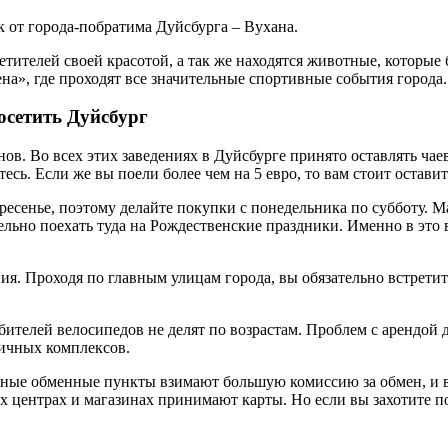
к от города-побратима Дуйсбурга – Вухана.
етителей своей красотой, а так же находятся животные, которые
а», где проходят все значительные спортивные события города.
осетить Дуйсбург
нов. Во всех этих заведениях в Дуйсбурге принято оставлять чае
сь. Если же вы поели более чем на 5 евро, то вам стоит оставит
есенье, поэтому делайте покупки с понедельника по субботу. Ма
тельно поехать туда на Рождественские праздники. Именно в это
ия. Проходя по главным улицам города, вы обязательно встретит
бителей велосипедов не делят по возрастам. Проблем с арендой
ничных комплексов.
личные обменные пункты взимают большую комиссию за обмен, и 
 центрах и магазинах принимают карты. Но если вы захотите пос