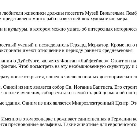
а любители живописи должны посетить Музей Вильгельма Лембру
 представлено много работ известнейших художников мира.
и и культуры, в котором можно узнать об интересных историчес
звестный ученый и исследователь Герхард Меркатор. Кроме него
 экспонаты имеют отношение к периоду раннего средневековья.
ании о Дуйсбурге, является Фонтан «Лайфсейвер». Стоит он на 
фонтан. Чтоб посмотреть на эту необыкновенную скульптуру и с
разу после открытия, вошел в число основных достопримечатель
 Одной из них является собор Св. Иоганна Баптиста. Его строит
 частые изменения, собор считают самой старой церковной пост
е здания. Одним из них является Микроэлектронный Центр. Это
g. Именно в этом зоопарке проживает единственная в Германии 
ются пресноводные дельфины. Такие животные для европейского 