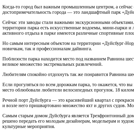
Когда-то город был важным промышленным центром, а сейчас е
достопримечательность города — это ландшафтный парк «Дуйсб
Сейчас эти заводы стали важными экскурсионными объектами. 
территории парка есть искусственные водоемы, мини-парки и л
активного отдыха в парке имеются различные спортивные пло
Но самым интересным объектом на территории «Дуйсбург-Норд»
новичкам, так и профессионалам дайвинга.
Поблизости парка находится место под названием Равнина шес
великое множество экстремальных развлечений.
Любителям спокойно отдохнуть так же понравится Равнина шест
Если прогуляться по всем дорожкам парка, то окажется, что в
место облюбовали любители велосипедных прогулок. 18 киломе
Речной порт Дуйсбурга — это красивейший квартал с прекрас
и возле него пришвартовано множество яхт и других судов. Мож
Самым старым домом Дуйсбурга является Трехфронтонный дом, 
решено передать его молодым дизайнерам, модельерам и художн
культурные мероприятия.