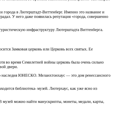
ии города в Лютерштадт-Виттенберг. Именно это название и
радал. У него даже появилась репутация «города, совершенно
 туристическую инфраструктуру Лютерштадта Виттенберга.
осится Замковая церковь или Церковь всех святых. Ее
отя во время Семилетней войны церковь была очень сильно
вой двери.
ого наследия ЮНЕСКО. Меланхтонхаус — это дом ренессансного
ходится библиотека- музей. Лютерхаус, как уже ясно из
. В музей можно найти манускрипты, монеты, медали, карты,