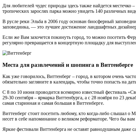
Для любителей чудес природы здесь также найдется местечко –
тропических зарослях парка можно увидеть 140 различных видо
В русле реки Эльба в 2006 году основан биосферный заповедн
заповедника, — это лучшее достижение ландшафтных дизайнеро
Если же Вам захочется покинуть город, то можно посетить Фе
регулярно превращается в концертную площадку для выступлений
Места для развлечений и шопинга в Виттенберге
Как уже говорилось, Виттенберг – город, в котором очень част
обязательно загляните в календарь, чтобы точно попасть на да
С 8 по 10 июня проводится всемирно известный фестиваль «Сва
29-30 сентября – ярмарка Виттенбурга, а с 28 ноября по 23 дек
самая старинная и самая большая в Виттенберге.
Виттенберг стоит посетить любому, кто когда-либо слышал о М
несет в себе напоминание о великом реформаторе. Чего бы вам 
Яркие фестивали Виттенберга не оставят равнодушным даже са