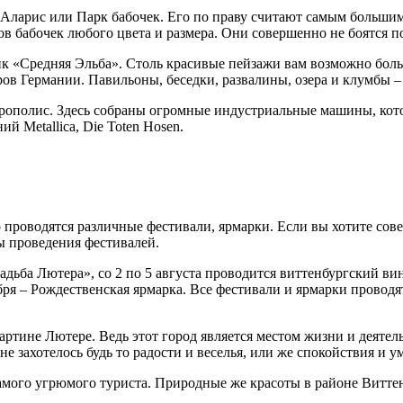
 Аларис или Парк бабочек. Его по праву считают самым большим
в бабочек любого цвета и размера. Они совершенно не боятся по
ик «Средняя Эльба». Столь красивые пейзажи вам возможно боль
в Германии. Павильоны, беседки, развалины, озера и клумбы – 
ррополис. Здесь собраны огромные индустриальные машины, кото
 Metallica, Die Toten Hosen.
о проводятся различные фестивали, ярмарки. Если вы хотите сов
ты проведения фестивалей.
дьба Лютера», со 2 по 5 августа проводится виттенбургский ви
абря – Рождественская ярмарка. Все фестивали и ярмарки проводя
артине Лютере. Ведь этот город является местом жизни и деятел
не захотелось будь то радости и веселья, или же спокойствия и 
мого угрюмого туриста. Природные же красоты в районе Виттен