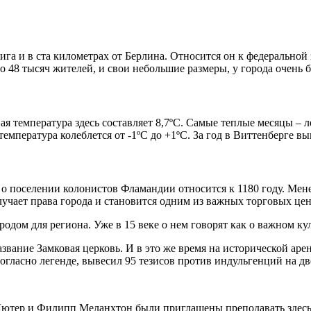
ига и в ста километрах от Берлина. Относится он к федеральной
о 48 тысяч жителей, и свои небольшие размеры, у города очень б
я температура здесь составляет 8,7ºС. Самые теплые месяцы – л
мпература колеблется от -1ºС до +1ºС. За год в Виттенберге вы
 поселении колонистов Фламандии относится к 1180 году. Менее
лучает права города и становится одним из важных торговых це
одом для региона. Уже в 15 веке о нем говорят как о важном ку
азвание Замковая церковь. И в это же время на исторической ар
ласно легенде, вывесил 95 тезисов против индульгенций на дв
 Лютер и Филипп Меланхтон были приглашены преподавать здесь