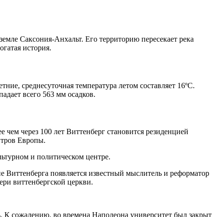
 земле Саксония-Анхальт. Его территорию пересекает река
огатая история.
етние, среднесуточная температура летом составляет 16ºС.
падает всего 563 мм осадков.
 чем через 100 лет Виттенберг становится резиденцией
нтров Европы.
льтурном и политическом центре.
ене Виттенберга появляется известный мыслитель и реформатор
ери виттенбергской церкви.
. К сожалению, во времена Наполеона университет был закрыт