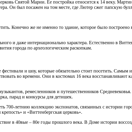
рковь Святой Марии. Ее постройка относится к 14 веку. Мартин
тера. Он был посажен на том месте, где Лютер сжег папскую булл
ить. Конечно же не именно то здание, которое было построено в
ного и даже интернационально характера. Естественно в Виттен
звития города по археологическим раскопкам.
 фестивали и шоу, которые обязательно стоит посетить. Самым 
твовать во времени. Они в костюмах 16 века восстанавливают к
музыкантов, ремесленников и путешественников Средневековья. 
арка, парад и конкурсы для детишек.
ь 700-летнию коллекцию экспонатов, связанных с истории города
я крепость» и «Виттенбергская церковь».
ествие в 40вые – 80е годы прошлого века. В Доме истории воссо