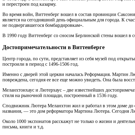
и перестроен под казарму.
Во время войн, Виттенберг вошел в состав провинции Саксони
является на сегодняшний день официальным для города. К счас
не подвергавшегося бомбардировкам».
В 1990 году Виттенберг со сносом Берлинской стены вошел в 
Достопримечательности в Виттенберге
Центр города, по сути, представляет из себя музей под откры
построили в период с 1496-1506 год.
Именно с дверей этой церкви началась Реформация. Мартин Лю
повреждена, сегодня ее все еще можно увидеть. Она была восс
Меланхтонхаус и Лютерхаус – две известнейших достопримеча
стиля на рыночной площади, построенный в 1536 году.
Сподвижник Лютера Меланхтон жил и работал в этом доме до са
названия, — это дом реформатора Мартина Лютера. Сегодня Л
Около 1000 экспонатов расскажут не только о жизни и деятель
письма, книги и т.д.