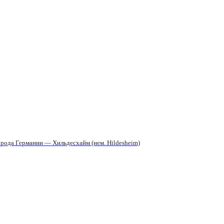
рода Германии — Хильдесхайм (нем. Hildesheim)