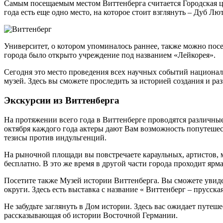
Самым посещаемым местом Виттенберга считается Городская це
года есть еще одно место, на которое стоит взглянуть – Дуб Лю
Университет, о котором упоминалось раннее, также можно посет
города было открыто учреждение под названием «Лейкорея».
Сегодня это место проведения всех научных событий националь
музей. Здесь вы сможете проследить за историей создания и ра
Экскурсии из Виттенберга
На протяжении всего года в Виттенберге проводятся различные
октября каждого года актеры дают Вам возможность попутешес
тезисы против индульгенций.
На рыночной площади вы повстречаете караульных, артистов, 
бесплатно. В это же время в другой части города проходит ярм
Посетите также Музей истории Виттенберга. Вы сможете увидет
округи. Здесь есть выставка с название « Виттенберг – прусска
Не забудьте заглянуть в Дом истории. Здесь вас ожидает путеш
рассказывающая об истории Восточной Германии.