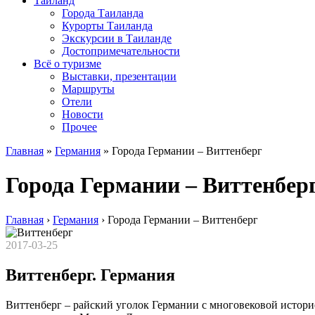
Таиланд
Города Таиланда
Курорты Таиланда
Экскурсии в Таиланде
Достопримечательности
Всё о туризме
Выставки, презентации
Маршруты
Отели
Новости
Прочее
Главная
»
Германия
»
Города Германии – Виттенберг
Города Германии – Виттенбер
Главная
›
Германия
›
Города Германии – Виттенберг
2017-03-25
Виттенберг. Германия
Виттенберг – райский уголок Германии с многовековой историе