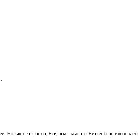
г
й. Но как не странно, Все, чем знаменит Виттенберг, или как е