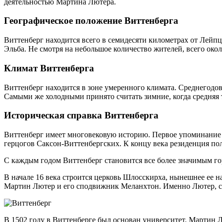
деятельностью Мартина Лютера.
Географическое положение Виттенберга
Виттенберг находится всего в семидесяти километрах от Лейпц
Эльба. Не смотря на небольшое количество жителей, всего окол
Климат Виттенберга
Виттенберг находится в зоне умеренного климата. Среднегодова
Самыми же холодными принято считать зимние, когда средняя те
Историческая справка Виттенберга
Виттенберг имеет многовековую историю. Первое упоминание о
герцогов Саксон-Виттенбергских. К концу века резиденция по
С каждым годом Виттенберг становится все более значимым гор
В начале 16 века строится церковь Шлосскирха, нынешнее ее н
Мартин Лютер и его сподвижник Меланхтон. Именно Лютер, сог
В 1502 году в Виттенберге был основан университет. Мартин