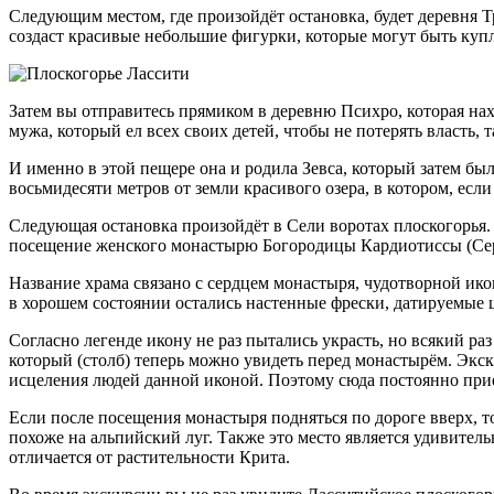
Следующим местом, где произойдёт остановка, будет деревня Т
создаст красивые небольшие фигурки, которые могут быть купл
Затем вы отправитесь прямиком в деревню Психро, которая нах
мужа, который ел всех своих детей, чтобы не потерять власть, та
И именно в этой пещере она и родила Зевса, который затем б
восьмидесяти метров от земли красивого озера, в котором, есл
Следующая остановка произойдёт в Сели воротах плоскогорья. В
посещение женского монастырю Богородицы Кардиотиссы (Серд
Название храма связано с сердцем монастыря, чудотворной ико
в хорошем состоянии остались настенные фрески, датируемые 
Согласно легенде икону не раз пытались украсть, но всякий ра
который (столб) теперь можно увидеть перед монастырём. Экс
исцеления людей данной иконой. Поэтому сюда постоянно пр
Если после посещения монастыря подняться по дороге вверх, т
похоже на альпийский луг. Также это место является удивитель
отличается от растительности Крита.