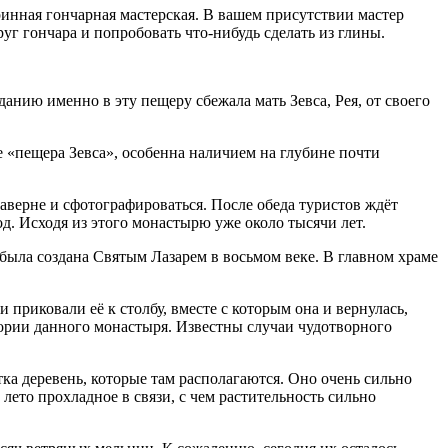
ринная гончарная мастерская. В вашем присутствии мастер
уг гончара и попробовать что-нибудь сделать из глины.
анию именно в эту пещеру сбежала мать Зевса, Рея, от своего
 «пещера Зевса», особенна наличием на глубине почти
таверне и сфотографироваться. После обеда туристов ждёт
 Исходя из этого монастырю уже около тысячи лет.
 была создана Святым Лазарем в восьмом веке. В главном храме
 приковали её к столбу, вместе с которым она и вернулась,
тории данного монастыря. Известны случаи чудотворного
тка деревень, которые там располагаются. Оно очень сильно
лето прохладное в связи, с чем растительность сильно