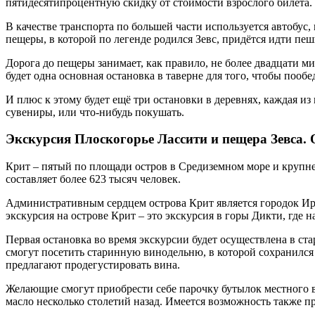
пятидесятипроцентную скидку от стоимости взрослого билета.
В качестве транспорта по большей части используется автобус,
пещеры, в которой по легенде родился Зевс, придётся идти пеш
Дорога до пещеры занимает, как правило, не более двадцати ми
будет одна основная остановка в таверне для того, чтобы пообе
И плюс к этому будет ещё три остановки в деревнях, каждая из
сувениры, или что-нибудь покушать.
Экскурсия Плоскогорье Лассити и пещера Зевса.
Крит – пятый по площади остров в Средиземном море и крупн
составляет более 623 тысяч человек.
Административным сердцем острова Крит является городок И
экскурсия на острове Крит – это экскурсия в горы Дикти, где н
Первая остановка во время экскурсии будет осуществлена в ст
смогут посетить старинную винодельню, в которой сохранился 
предлагают продегустировать вина.
Желающие смогут приобрести себе парочку бутылок местного ви
масло несколько столетий назад. Имеется возможность также п