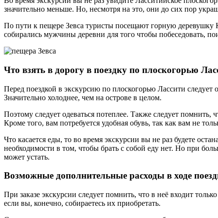
Во время экскурсии вы не раз увидите Ласситийское плоскогор
значительно меньше. Но, несмотря на это, они до сих пор укр
По пути к пещере Зевса туристы посещают горную деревушку Кр
собирались мужчины деревни для того чтобы побеседовать, пои
Что взять в дорогу в поездку по плоскогорью Лас
Перед поездкой в экскурсию по плоскогорью Лассити следует о
Значительно холоднее, чем на острове в целом.
Поэтому следует одеваться потеплее. Также следует помнить, чт
Кроме того, вам потребуется удобная обувь, так как вам не тол
Что касается еды, то во время экскурсии вы не раз будете оста
необходимости в том, чтобы брать с собой еду нет. Но при бол
может устать.
Возможные дополнительные расходы в ходе поезд
При заказе экскурсии следует помнить, что в неё входит тольк
если вы, конечно, собираетесь их приобретать.