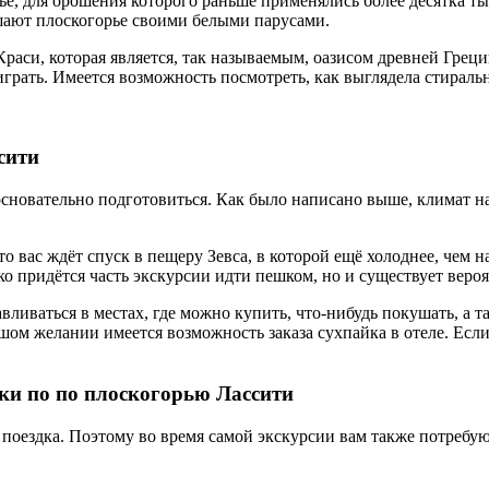
ье, для орошения которого раньше применялись более десятка т
ашают плоскогорье своими белыми парусами.
аси, которая является, так называемым, оазисом древней Греци
грать. Имеется возможность посмотреть, как выглядела стиральн
сити
сновательно подготовиться. Как было написано выше, климат на
о вас ждёт спуск в пещеру Зевса, в которой ещё холоднее, чем н
ько придётся часть экскурсии идти пешком, но и существует веро
навливаться в местах, где можно купить, что-нибудь покушать, а 
ьшом желании имеется возможность заказа сухпайка в отеле. Если
ки по по плоскогорью Лассити
о поездка. Поэтому во время самой экскурсии вам также потребу