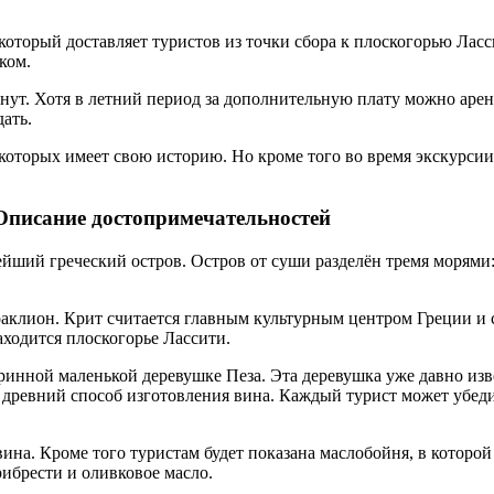
 который доставляет туристов из точки сбора к плоскогорью Лас
ком.
нут. Хотя в летний период за дополнительную плату можно аренд
дать.
 которых имеет свою историю. Но кроме того во время экскурсии 
 Описание достопримечательностей
ейший греческий остров. Остров от суши разделён тремя морям
раклион. Крит считается главным культурным центром Греции 
аходится плоскогорье Лассити.
аринной маленькой деревушке Пеза. Эта деревушка уже давно из
древний способ изготовления вина. Каждый турист может убедит
на. Кроме того туристам будет показана маслобойня, в которой
рибрести и оливковое масло.