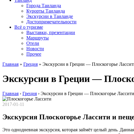
Таиланд
Города Таиланда
Курорты Таиланда
Экскурсии в Таиланде
Достопримечательности
Всё о туризме
Выставки, презентации
Маршруты
Отели
Новости
Прочее
Главная
»
Греция
»
Экскурсии в Греции — Плоскогорье Лассит
Экскурсии в Греции — Плоско
Главная
›
Греция
›
Экскурсии в Греции — Плоскогорье Лассити
2017-01-11
Экскурсия Плоскогорье Лассити и пеще
Это однодневная экскурсия, которая займёт целый день. Данная 