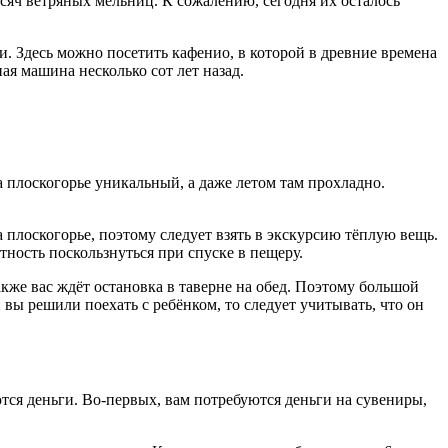
ысяч ветряных мельниц. К сожалению, сегодня их осталось
и. Здесь можно посетить кафенио, в которой в древние времена
ая машина несколько сот лет назад.
 плоскогорье уникальный, а даже летом там прохладно.
а плоскогорье, поэтому следует взять в экскурсию тёплую вещь.
ятность поскользнуться при спуске в пещеру.
также вас ждёт остановка в таверне на обед. Поэтому большой
 вы решили поехать с ребёнком, то следует учитывать, что он
ются деньги. Во-первых, вам потребуются деньги на сувениры,