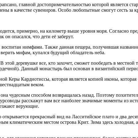
рапсано, главной достопримечательностью которой является ста
ены в качестве сувениров. Особо любопытные смогут сесть за кр
одится, примерно, на километр выше уровня моря. Согласно пред
к он опасался, что дети её заберут.
ыл воспитан нимфами. Также данная пещера, получившая название
и верить мифам, купался будущий обладатель неба.
 этой деревушке все, кто захочет, сможет пообедать в местной 
ечной). Данный монастырь был основан в византийский период.
ной Керы Кардиотиссы, которая является копией иконы, которая
шестнадцатым веком.
з она чудесным способом возвращалась назад. Поэтому похитители
курсоводы расскажут вам все наиболее значимые моменты из ис
иезжают верующие.
о открывается прекрасный вид на Ласситийское плато и два деся
ным климатическим местом острова Крит. Зима здесь холодная, а 