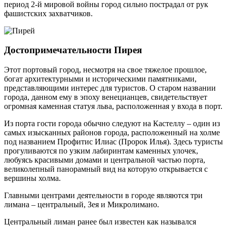
период 2-й мировой войны город сильно пострадал от рук
фашистских захватчиков.
Достопримечательности Пирея
Этот портовый город, несмотря на свое тяжелое прошлое,
богат архитектурными и историческими памятниками,
представляющими интерес для туристов. О старом названии
города, данном ему в эпоху венецианцев, свидетельствует
огромная каменная статуя льва, расположенная у входа в порт.
Из порта гости города обычно следуют на Кастеллу – один из
самых изысканных районов города, расположенный на холме
под названием Профитис Илиас (Пророк Илья). Здесь туристы
прогуливаются по узким лабиринтам каменных улочек,
любуясь красивыми домами и центральной частью порта,
великолепный панорамный вид на которую открывается с
вершины холма.
Главными центрами деятельности в городе являются три
лимана – центральный, Зея и Микролимано.
Центральный лиман ранее был известен как назывался