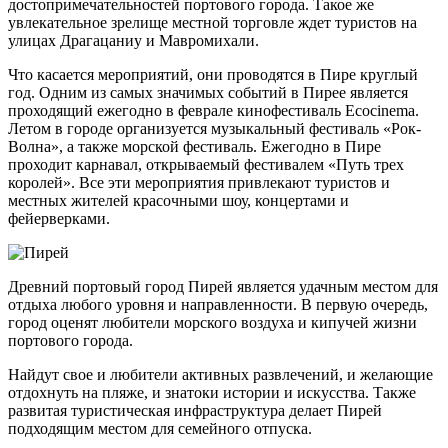
достопримечательностей портового города. Такое же
увлекательное зрелище местной торговле ждет туристов на
улицах Драгацаниу и Мавромихали.
Что касается мероприятий, они проводятся в Пире круглый
год. Одним из самых значимых событий в Пирее является
проходящий ежегодно в феврале кинофестиваль Ecocinema.
Летом в городе организуется музыкальный фестиваль «Рок-
Волна», а также морской фестиваль. Ежегодно в Пире
проходит карнавал, открываемый фестивалем «Путь трех
королей». Все эти мероприятия привлекают туристов и
местных жителей красочными шоу, концертами и
фейерверками.
Древний портовый город Пирей является удачным местом для
отдыха любого уровня и направленности. В первую очередь,
город оценят любители морского воздуха и кипучей жизни
портового города.
Найдут свое и любители активных развлечений, и желающие
отдохнуть на пляже, и знатоки истории и искусства. Также
развитая туристическая инфраструктура делает Пирей
подходящим местом для семейного отпуска.