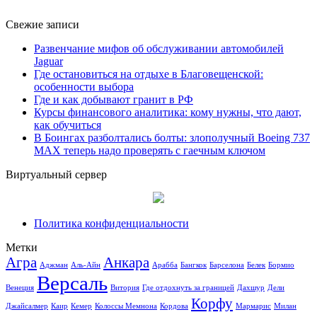
Свежие записи
Развенчание мифов об обслуживании автомобилей
Jaguar
Где остановиться на отдыхе в Благовещенской:
особенности выбора
Где и как добывают гранит в РФ
Курсы финансового аналитика: кому нужны, что дают,
как обучиться
В Боингах разболтались болты: злополучный Boeing 737
MAX теперь надо проверять с гаечным ключом
Виртуальный сервер
Политика конфиденциальности
Метки
Агра
Анкара
Аджман
Аль-Айн
Арабба
Бангкок
Барселона
Белек
Бормио
Версаль
Венеция
Витория
Где отдохнуть за границей
Дахшур
Дели
Корфу
Джайсалмер
Каир
Кемер
Колоссы Мемнона
Кордова
Мармарис
Милан