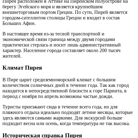
Пирей расположен в Аттике на Пирейском полуострове на
берегу Эгейского моря и является крупнейшим
внешнеторговым портом Греции. По сути, Пирей является
городом-сателлитом столицы Греции и входит в состав
Больших Афин.
В настоящее время из-за тесной транспортной и
экономической связи граница между двумя городами
практически стерлась и носит лишь административный
характер. Население города составляет около 200 тысяч
жителей.
Климат Пирея
В Пире царит средиземноморский климат с большим
количеством солнечных дней в течение года. Так как город
находится в непосредственной близости к горе Парнита, в
период с ноября по апрель возможны частые дожди.
Туристы приезжают сюда в течение всего года, но для
пляжного отдыха идеально подходят летние месяцы, которые
здесь являются самыми жаркими. Для экскурсий больше
подходит весна или осень, когда температура не так высока.
Историческая справка Пирея