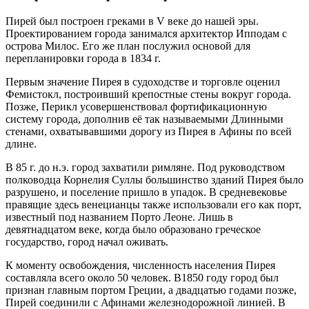
Пирей был построен греками в V веке до нашей эры.
Проектированием города занимался архитектор Ипподам с
острова Милос. Его же план послужил основой для
перепланировки города в 1834 г.
Первым значение Пирея в судоходстве и торговле оценил
Фемистокл, построивший крепостные стены вокруг города.
Позже, Перикл усовершенствовал фортификационную
систему города, дополнив её так называемыми Длинными
стенами, охватывавшими дорогу из Пирея в Афины по всей
длине.
В 85 г. до н.э. город захватили римляне. Под руководством
полководца Корнелия Суллы большинство зданий Пирея было
разрушено, и поселение пришло в упадок. В средневековье
правящие здесь венецианцы также использовали его как порт,
известный под названием Порто Леоне. Лишь в
девятнадцатом веке, когда было образовано греческое
государство, город начал оживать.
К моменту освобождения, численность населения Пирея
составляла всего около 50 человек. В1850 году город был
признан главным портом Греции, а двадцатью годами позже,
Пирей соединили с Афинами железнодорожной линией. В