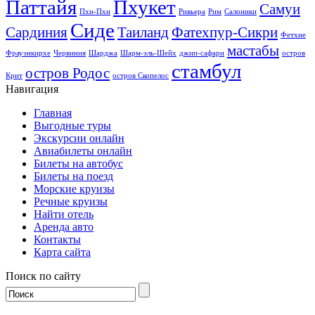
Паттайя
Пхукет
Самуи
Пхи-Пхи
Ривьера
Рим
Салоники
Сиде
Сардиния
Таиланд
Фатехпур-Сикри
Фетхие
мастабы
Фрауэнкирхе
Червиния
Шарджа
Шарм-эль-Шейх
джип-сафари
остров
стамбул
остров Родос
Крит
остров Скопелос
Навигация
Главная
Выгодные туры
Экскурсии онлайн
Авиабилеты онлайн
Билеты на автобус
Билеты на поезд
Морские круизы
Речные круизы
Найти отель
Аренда авто
Контакты
Карта сайта
Поиск по сайту