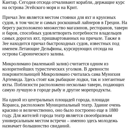
Кантар. Сегодня отсюда отчаливают корабли, держащие курс
на острова Эгейского моря и на Крит.
Причал Зеи является местом стоянки для яхт и круизных
судов, в том числе и самых роскошный лайнеров в Греции. На
берегу расположено множество магазинов, ресторанов, таверн
и баров, способных удовлетворить потребности владельцев
самых дорогих яхт, пришвартованных на причале. Также в
Зее находится причал быстроходных судов, известных под
именем Летающие Дельфины, курсирующих отсюда на
острова Саронического залива.
Микролимано (маленький залив) считается одним из
колоритнейших туристических уголков. В древности
покровительницей Микролимано считалась сама Мунихия
Артемида. Здесь стоят как рыбацкие лодки, так и элегантные
яхты. Поблизости расположено несколько таверн, подающих
самую лучшую в городе рыбу и другие морепродукты.
На одной из центральных площадей города, площади
Кораиса, расположен Муниципальный театр. Здание очень
красиво и величественно, оно было построено еще в 1880
году. Для жителей города театр является своеобразным
универсальным местом встречи – именно здесь молодежь
назначает большинство свиданий.