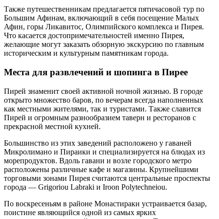
Также путешественникам предлагается пятичасовой тур по
Большим Афинам, включающий в себя посещение Малых
Афин, горы Ликавитос, Олимпийского комплекса и Пирея.
Что касается достопримечательностей именно Пирея,
желающие могут заказать обзорную экскурсию по главным
историческим и культурным памятникам города.
Места для развлечений и шопинга в Пирее
Пирей знаменит своей активной ночной жизнью. В городе
открыто множество баров, по вечерам всегда наполненных
как местными жителями, так и туристами. Также славится
Пирей и огромным разнообразием таверн и ресторанов с
прекрасной местной кухней.
Большинство из этих заведений расположено у гаваней
Микролимано и Пираики и специализируется на блюдах из
морепродуктов. Вдоль гавани и возле городского метро
расположены различные кафе и магазины. Крупнейшими
торговыми зонами Пирея считаются центральные проспекты
города — Grigoriou Labraki и Iroon Polytechneiou.
По воскресеньям в районе Монастираки устраивается базар,
поистине являющийся одной из самых ярких