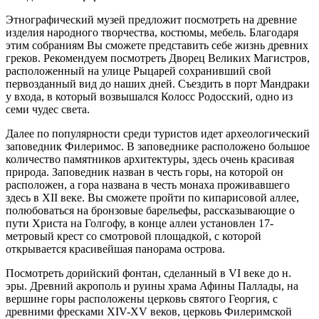
Этнографический музей предложит посмотреть на древние
изделия народного творчества, костюмы, мебель. Благодаря
этим собраниям Вы сможете представить себе жизнь древних
греков. Рекомендуем посмотреть Дворец Великих Магистров,
расположенный на улице Рыцарей сохранивший свой
первозданный вид до наших дней. Съездить в порт Мандраки
у входа, в который возвышался Колосс Родосский, одно из
семи чудес света.
Далее по популярности среди туристов идет археологический
заповедник Филеримос. В заповеднике расположено большое
количество памятников архитектуры, здесь очень красивая
природа. Заповедник назван в честь горы, на которой он
расположен, а гора названа в честь монаха проживавшего
здесь в XII веке. Вы сможете пройти по кипарисовой аллее,
полюбоваться на бронзовые барельефы, рассказывающие о
пути Христа на Голгофу, в конце аллеи установлен 17-
метровый крест со смотровой площадкой, с которой
открывается красивейшая панорама острова.
Посмотреть дорийский фонтан, сделанный в VI веке до н.
эры. Древний акрополь и руины храма Афины Паллады, на
вершине горы расположены церковь святого Георгия, с
древними фресками XIV-XV веков, церковь Филеримской