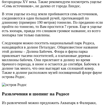
богородицы XV века. Также рекомендуем посмотреть ущелье
«Семь источников», не далеко от города Линдос.
В этом ущелье из-под земли пробиваются семь источников,
соединяются в один большой ручей, протекающий по
длинному (примерно 190 метров) тоннелю. По преданию если
пройти по тоннелю, то Вам простится 7 грехов. Еще в ущелье
есть зоопарк, правда это слишком громкое название, из всего
зоопарка там только павлины.
Следующим можно посетить национальный парк Родоса,
находящийся в долине Петалудес. Общеизвестное название
этой долины – Долина Бабочек. Флора и фауна парка
привлекает тысячи посетителей, а платановые деревья –
миллионы бабочек. Они прилетают в долину во время
брачного периода, в июне и остаются до сентября. Бабочек в
долине так много, что они выглядят как сплошной ковер.
Также в долине расположен музей посвященный флоре фауне
острова Родос.
Развлечения и шопинг на Родосе
Из развлечений можно предложить Аквапарк в Фалираки,