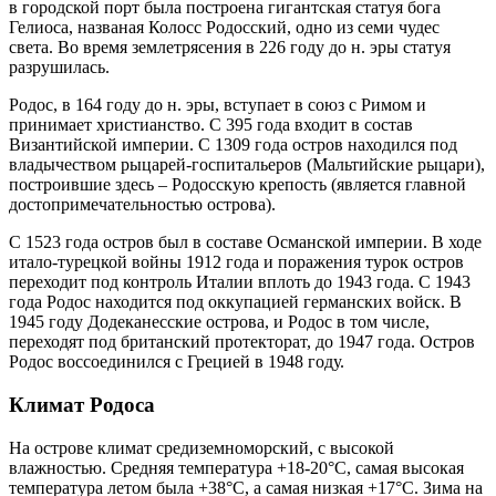
в городской порт была построена гигантская статуя бога
Гелиоса, названая Колосс Родосский, одно из семи чудес
света. Во время землетрясения в 226 году до н. эры статуя
разрушилась.
Родос, в 164 году до н. эры, вступает в союз с Римом и
принимает христианство. С 395 года входит в состав
Византийской империи. С 1309 года остров находился под
владычеством рыцарей-госпитальеров (Мальтийские рыцари),
построившие здесь – Родосскую крепость (является главной
достопримечательностью острова).
С 1523 года остров был в составе Османской империи. В ходе
итало-турецкой войны 1912 года и поражения турок остров
переходит под контроль Италии вплоть до 1943 года. С 1943
года Родос находится под оккупацией германских войск. В
1945 году Додеканесские острова, и Родос в том числе,
переходят под британский протекторат, до 1947 года. Остров
Родос воссоединился с Грецией в 1948 году.
Климат Родоса
На острове климат средиземноморский, с высокой
влажностью. Средняя температура +18-20°С, самая высокая
температура летом была +38°С, а самая низкая +17°С. Зима на