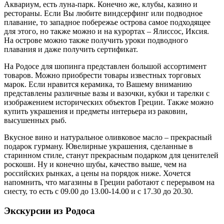
Аквариум, есть луна-парк. Конечно же, клубы, казино и
рестораны. Если Вы любите виндсерфинг или подводное
плавание, то западное побережье острова самое подходящее
для этого, но также можно и на курортах – Ялиссос, Иксия.
На острове можно также получить уроки подводного
плавания и даже получить сертификат.
На Родосе для шопинга представлен большой ассортимент
товаров. Можно приобрести товары известных торговых
марок. Если нравится керамика, то Вашему вниманию
представлены различные вазы и вазочки, кубки и тарелки с
изображением исторических объектов Греции. Также можно
купить украшения и предметы интерьера из раковин,
высушенных рыб.
Вкусное вино и натуральное оливковое масло – прекрасный
подарок гурману. Ювелирные украшения, сделанные в
старинном стиле, станут прекрасным подарком для ценителей
роскоши. Ну и конечно шубы, качество выше, чем на
российских рынках, а цены на порядок ниже. Хочется
напомнить, что магазины в Греции работают с перерывом на
сиесту, то есть с 09.00 до 13.00-14.00 и с 17.30 до 20.30.
Экскурсии из Родоса