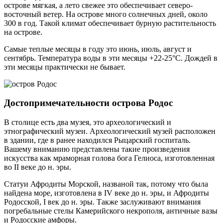
острове мягкая, а лето свежее это обеспечивает северо-
восточный ветер. На острове много солнечных дней, около
300 в год. Такой климат обеспечивает бурную растительность
на острове.
Самые теплые месяцы в году это июнь, июль, август и
сентябрь. Температура воды в эти месяцы +22-25°С. Дождей в
эти месяцы практически не бывает.
Достопримечательности острова Родос
В столице есть два музея, это археологический и
этнографический музеи. Археологический музей расположен
в здании, где в ранее находился Рыцарский госпиталь.
Вашему вниманию представлены такие произведения
искусства как мраморная голова бога Гелиоса, изготовленная
во II веке до н. эры.
Статуи Афродиты Морской, названой так, потому что была
найдена море, изготовлена в IV веке до н. эры, и Афродиты
Родосской, I век до н. эры. Также заслуживают внимания
погребальные стелы Камерийского некрополя, античные вазы
и Родосские амфоры.