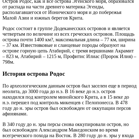
Остров Родос, как и все острова Эгейского моря, образовался
от распада на части древнего материка Эгеиды,
располагавшегося от Ионического моря и до побережья
Малой Азии и южных берегов Крита.
Родос состоит в группе Додеканесских островов и является
четвертым по величине из всех греческих островов. Площадь
острова почти 1400 км?, максимальная длина – 77 км, ширина
– 37 км. Известняковые и сланцевые породы образуют на
острове горную цепь Атабирий, с тремя вершинами Акрамит
– 823 м, Атабирий – 1215 м, Профитис Илиас (Пророк Илия) –
798м.
История острова Родос
По археологическим данным остров был заселен еще в период
неолита, до 3000 года до н.э. В 16 веке до н.э. остров
находился под контролем минойского Крита, а в 15 веке до
н.э. перешел под контроль микенцев с Пелопонесса. В 478
году до н. эры остров был освобожден от оккупации персов
афинянами.
В 340 году до н. эры персы снова оккупировали остров, но
был освобожден Александром Македонским во время
всегреческого похода на Восток. В 280 году до н. эры у входа