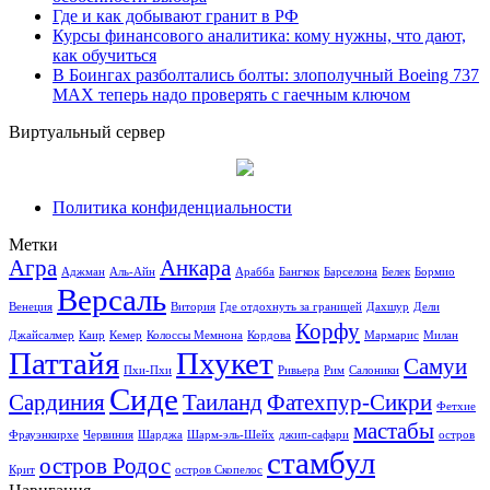
Где и как добывают гранит в РФ
Курсы финансового аналитика: кому нужны, что дают,
как обучиться
В Боингах разболтались болты: злополучный Boeing 737
MAX теперь надо проверять с гаечным ключом
Виртуальный сервер
Политика конфиденциальности
Метки
Агра
Анкара
Аджман
Аль-Айн
Арабба
Бангкок
Барселона
Белек
Бормио
Версаль
Венеция
Витория
Где отдохнуть за границей
Дахшур
Дели
Корфу
Джайсалмер
Каир
Кемер
Колоссы Мемнона
Кордова
Мармарис
Милан
Паттайя
Пхукет
Самуи
Пхи-Пхи
Ривьера
Рим
Салоники
Сиде
Сардиния
Таиланд
Фатехпур-Сикри
Фетхие
мастабы
Фрауэнкирхе
Червиния
Шарджа
Шарм-эль-Шейх
джип-сафари
остров
стамбул
остров Родос
Крит
остров Скопелос