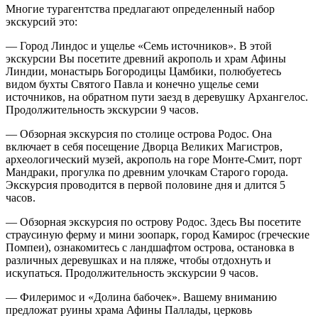
Многие турагентства предлагают определенный набор
экскурсий это:
— Город Линдос и ущелье «Семь источников». В этой
экскурсии Вы посетите древний акрополь и храм Афины
Линдии, монастырь Богородицы Цамбики, полюбуетесь
видом бухты Святого Павла и конечно ущелье семи
источников, на обратном пути заезд в деревушку Архангелос.
Продолжительность экскурсии 9 часов.
— Обзорная экскурсия по столице острова Родос. Она
включает в себя посещение Дворца Великих Магистров,
археологический музей, акрополь на горе Монте-Смит, порт
Мандраки, прогулка по древним улочкам Старого города.
Экскурсия проводится в первой половине дня и длится 5
часов.
— Обзорная экскурсия по острову Родос. Здесь Вы посетите
страусиную ферму и мини зоопарк, город Камирос (греческие
Помпеи), ознакомитесь с ландшафтом острова, остановка в
различных деревушках и на пляже, чтобы отдохнуть и
искупаться. Продолжительность экскурсии 9 часов.
— Филеримос и «Долина бабочек». Вашему вниманию
предложат руины храма Афины Паллады, церковь