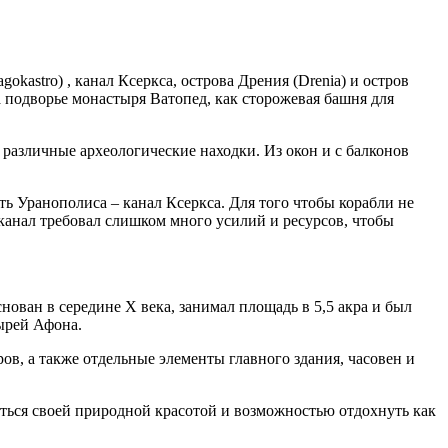
kastro) , канал Ксеркса, острова Дрения (Drenia) и остров
а подворье монастыря Ватопед, как сторожевая башня для
я различные археологические находки. Из окон и с балконов
ь Уранополиса – канал Ксеркса. Для того чтобы корабли не
канал требовал слишком много усилий и ресурсов, чтобы
ован в середине X века, занимал площадь в 5,5 акра и был
ырей Афона.
ов, а также отдельные элементы главного здания, часовен и
ться своей природной красотой и возможностью отдохнуть как