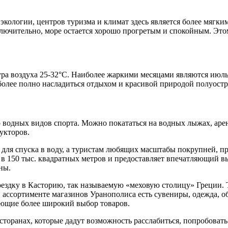
 экологии, центров туризма и климат здесь является более мягк
включительно, море остается хорошо прогретым и спокойным. Эт
ура воздуха 25-32°С. Наиболее жаркими месяцами являются июль 
т более полно насладиться отдыхом и красивой природой полуостр
водных видов спорта. Можно покататься на водных лыжах, арен
укторов.
 для спуска в воду, а туристам любящих масштабы покрупней, пр
ь в 150 тыс. квадратных метров и предоставляет впечатляющий 
ны.
оездку в Касторию, так называемую «меховую столицу» Греции
В ассортименте магазинов Уранополиса есть сувениры, одежда, 
яющие более широкий выбор товаров.
торанах, которые дадут возможность расслабиться, попробоват