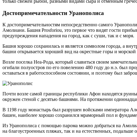
только свежей рыбой, разными видами сыра и отменным гречес
Достопримечательности Уранополиса
К достопримечательностям непосредственно самого Уранополиса 
Амолиани. Башня Prosforiou, это первое что видят гости приб
предупреждения нападения на город, как с суши, так и с моря.
Башня хорошо сохранилась и является символом города, а внутр
башни открывается хороший вид на окрестные горы и морской 
Возле поселка Неа-Рода, который славиться своим замечательн
огибали полуостров по его повелению 480 году до н.э. был пр
оставаться в работоспособном состоянии, и поэтому был забро
Почти возле самой границы республики Афон находятся руины м
окружен стеной с десятью башнями. На протяжении одиннадцат
В 1198 году монастырь был разрушен войсками императора Алек
башен, наиболее хорошо сохранился мраморный пол и фундаме
Из Уранополиса с помощью парома можно добраться на Амолиа
на благоустроенных пляжах, так и на естественных, подальше 