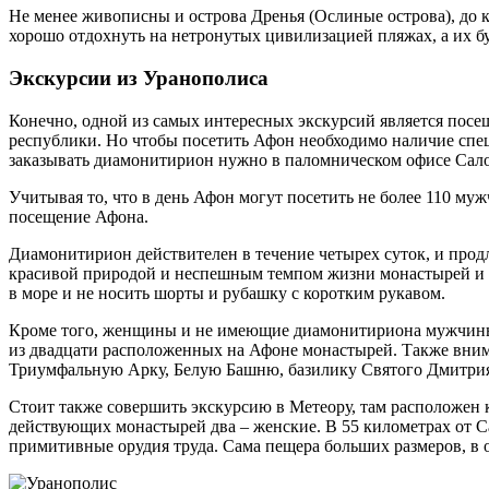
Не менее живописны и острова Дренья (Ослиные острова), до 
хорошо отдохнуть на нетронутых цивилизацией пляжах, а их б
Экскурсии из Уранополиса
Конечно, одной из самых интересных экскурсий является посе
республики. Но чтобы посетить Афон необходимо наличие спе
заказывать диамонитирион нужно в паломническом офисе Сал
Учитывая то, что в день Афон могут посетить не более 110 муж
посещение Афона.
Диамонитирион действителен в течение четырех суток, и прод
красивой природой и неспешным темпом жизни монастырей и с
в море и не носить шорты и рубашку с коротким рукавом.
Кроме того, женщины и не имеющие диамонитириона мужчины м
из двадцати расположенных на Афоне монастырей. Также вним
Триумфальную Арку, Белую Башню, базилику Святого Дмитрия С
Стоит также совершить экскурсию в Метеору, там расположен 
действующих монастырей два – женские. В 55 километрах от Са
примитивные орудия труда. Сама пещера больших размеров, в о