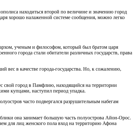
нополиса находиться второй по величине и значению город
даря хорошо налаженной системе сообщения, можно легко
ксархом, ученым и философом, который был братом царя
оенного города стали обитатели различных государств, права
й вес в качестве города-государства. Но, к сожалению,
ес свой город в Памфлию, находящийся на территории
кими купцами, наступил период упадка.
олуостров часто подвергался разрушительным набегам
ублики она занимает большую часть полуострова Айон-Орос.
чем для лиц женского пола вход на территорию Афона