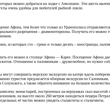
которых можно добраться на лодке с Амолиани. Эти шесть мален
ухты очень удобны для любителей рыбной ловли.
щение Афона, тем более что только из Уранополиса отправляютс
циального разрешения – диамонитириона. Получить его можно т
оников.
чин, из которых сто – греки и только десять – иностранцы, пало
лить его можно в столице Афона — Карее. Посещение Афона дает
китов. Отношение к паломникам – дружелюбное, но нужно соблю
огут совершить морскую экскурсию на катере вдоль побережья 
анию туристов предлагается обзорная экскурсия по Салоникам,
олунского, а также обратить внимание на большое количество 
комплекс монастырей, построенных на верхушках скал высотой о
лоников, на высоте около 260 метров находиться пещера Петрал
тдельных её частях можно увидеть сталактиты и сталагмиты.