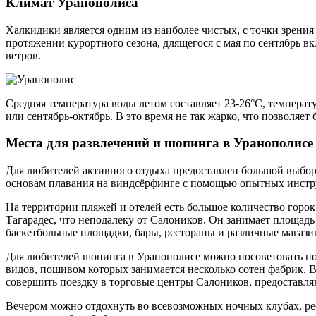
Климат Уранополиса
Халкидики является одним из наиболее чистых, с точки зрения
протяжении курортного сезона, длящегося с мая по сентябрь 
ветров.
Средняя температура воды летом составляет 23-26°С, температ
или сентябрь-октябрь. В это время не так жарко, что позволяе
Места для развлечений и шопинга в Уранополисе
Для любителей активного отдыха предоставлен большой выбор 
основам плавания на виндсёрфинге с помощью опытных инстр
На территории пляжей и отелей есть большое количество горок
Тагарадес, что неподалеку от Салоников. Он занимает площад
баскетбольные площадки, бары, рестораны и различные магази
Для любителей шопинга в Уранополисе можно посоветовать п
видов, пошивом которых занимается несколько сотен фабрик. 
совершить поездку в торговые центры Салоников, предоставл
Вечером можно отдохнуть во всевозможных ночных клубах, рес