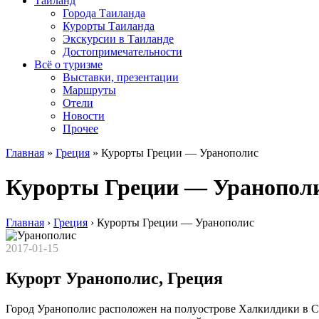
Таиланд
Города Таиланда
Курорты Таиланда
Экскурсии в Таиланде
Достопримечательности
Всё о туризме
Выставки, презентации
Маршруты
Отели
Новости
Прочее
Главная
»
Греция
»
Курорты Греции — Уранополис
Курорты Греции — Уранопол
Главная
›
Греция
›
Курорты Греции — Уранополис
2017-01-15
Курорт Уранополис, Греция
Город Уранополис расположен на полуострове Халкилдики в Се