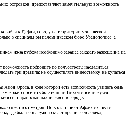
ьких островков, предоставляют замечательную возможность
я корабли к Дафни, городу на территории монашеской
олько в специальном паломническом бюро Уранополиса, а
мникам из-за рубежа необходимо заранее заказать разрешение на
 возможность побродить по полуострову, насладиться
дать три правила: не осуществлять видеосъемку, не купаться
Айон-Ороса, в ходе которой есть возможность увидеть семь
 Там можно посетить богатейший Византийский музей,
музеев и православных церквей в городе.
коло шестисот метров. Но в отличие от Афона из шести
она, где были обнаружен скелет древнего человека,