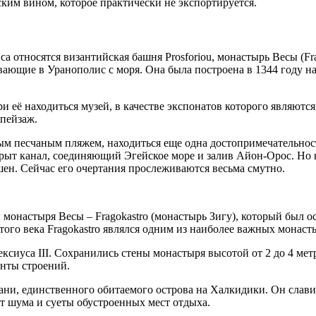
ким вином, которое практически не экспортируется.
относятся византийская башня Prosforiou, монастырь Весы (Frago
ывающие в Уранополис с моря. Она была построена в 1344 году н
и её находиться музей, в качестве экспонатов которого являютс
пейзаж.
ым песчаным пляжем, находиться еще одна достопримечательност
орыт канал, соединяющий Эгейское море и залив Айон-Орос. Но 
шен. Сейчас его очертания прослеживаются весьма смутно.
онастыря Весы – Fragokastro (монастырь Зигу), который был осн
ого века Fragokastro являлся одним из наиболее важных монаст
сиуса III. Сохранились стены монастыря высотой от 2 до 4 метр
нты строений.
ни, единственного обитаемого острова на Халкидики. Он слави
от шума и суеты обустроенных мест отдыха.