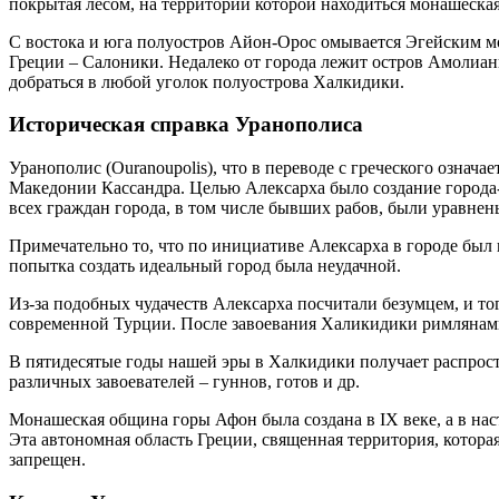
покрытая лесом, на территории которой находиться монашеская
С востока и юга полуостров Айон-Орос омывается Эгейским мо
Греции – Салоники. Недалеко от города лежит остров Амолиан
добраться в любой уголок полуострова Халкидики.
Историческая справка Уранополиса
Уранополис (Ouranoupolis), что в переводе с греческого озна
Македонии Кассандра. Целью Алексарха было создание города-г
всех граждан города, в том числе бывших рабов, были уравнен
Примечательно то, что по инициативе Алексарха в городе был 
попытка создать идеальный город была неудачной.
Из-за подобных чудачеств Алексарха посчитали безумцем, и т
современной Турции. После завоевания Халикидики римлянами 
В пятидесятые годы нашей эры в Халкидики получает распрос
различных завоевателей – гуннов, готов и др.
Монашеская община горы Афон была создана в IX веке, а в на
Эта автономная область Греции, священная территория, котор
запрещен.