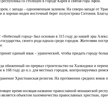
 республика со столицей в городе Карея и святая гора Афон.
рем, с запада – одноименным заливом. На северо-западе от Ура
и и хорошо виден восточный берег полуострова Ситония. Благо
чает «Небесный город» был основан в 315 году до нашей эры Але
осударства, своего рода идеала среди городов. Жителями постр
ы.
принят единый язык – уранический, чтобы придать городу больши
огда обиженный он прервал строительство на Халкидики и перен
в 168 году до н.э. для местных городов, контролируемых римс
транение Христианская религия. На протяжении средних веков п
стоящее время носящая название православной монашеской респ
ая является объектом паломничества православных христиан, при