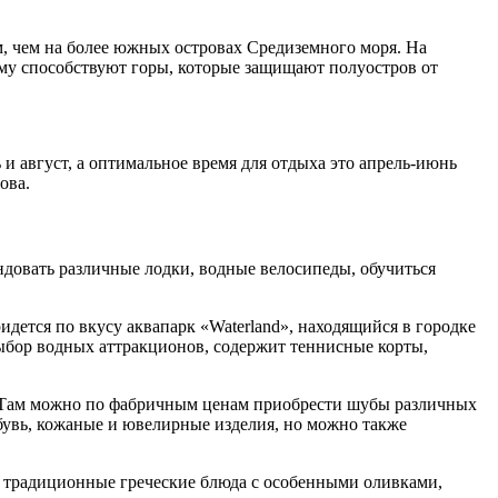
им, чем на более южных островах Средиземного моря. На
ому способствуют горы, которые защищают полуостров от
и август, а оптимальное время для отдыха это апрель-июнь
ова.
довать различные лодки, водные велосипеды, обучиться
идется по вкусу аквапарк «Waterland», находящийся в городке
выбор водных аттракционов, содержит теннисные корты,
. Там можно по фабричным ценам приобрести шубы различных
обувь, кожаные и ювелирные изделия, но можно также
ь традиционные греческие блюда с особенными оливками,