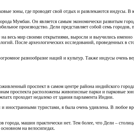
вые зоны, где проводят свой отдых и развлекаются индусы. В к
города Мумбаи. Он является самым экономически развитым город
обильное производство. Дели представляет собой семь городов, 
е на весь мир своими открытиями, выросли и выучились именно 
логий. После археологических исследований, проведенных в сто
огромное разнообразие наций и культур. Также индусы очень ве
о оживленный проспект в самом центре района индийского города
ронам проспекта расположены живописные парки и парковые зоны
жпатх проходит недалеко от здания парламента Индии.
и иностранными туристами, я была очень удивлена. В любое вр
ов города, машин практически нет. Тем более, что Дели – столиц
 основном на велосипедах.