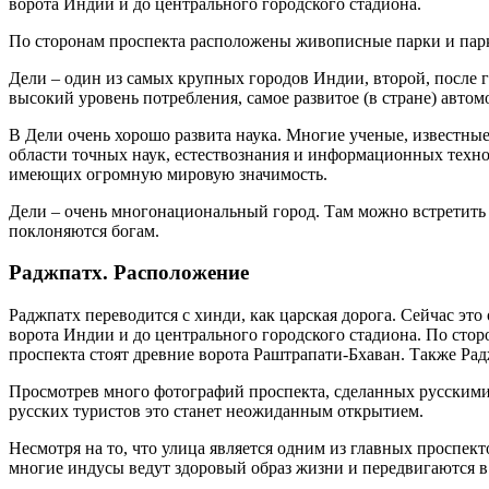
ворота Индии и до центрального городского стадиона.
По сторонам проспекта расположены живописные парки и парко
Дели – один из самых крупных городов Индии, второй, после 
высокий уровень потребления, самое развитое (в стране) автом
В Дели очень хорошо развита наука. Многие ученые, известны
области точных наук, естествознания и информационных техно
имеющих огромную мировую значимость.
Дели – очень многонациональный город. Там можно встретить 
поклоняются богам.
Раджпатх. Расположение
Раджпатх переводится с хинди, как царская дорога. Сейчас эт
ворота Индии и до центрального городского стадиона. По сто
проспекта стоят древние ворота Раштрапати-Бхаван. Также Рад
Просмотрев много фотографий проспекта, сделанных русскими 
русских туристов это станет неожиданным открытием.
Несмотря на то, что улица является одним из главных проспект
многие индусы ведут здоровый образ жизни и передвигаются в