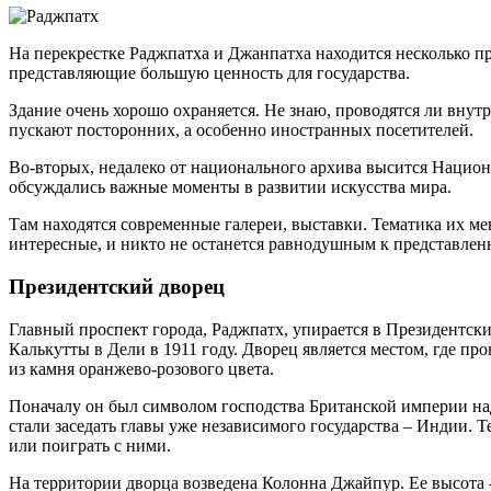
На перекрестке Раджпатха и Джанпатха находится несколько п
представляющие большую ценность для государства.
Здание очень хорошо охраняется. Не знаю, проводятся ли внутр
пускают посторонних, а особенно иностранных посетителей.
Во-вторых, недалеко от национального архива высится Национ
обсуждались важные моменты в развитии искусства мира.
Там находятся современные галереи, выставки. Тематика их мен
интересные, и никто не останется равнодушным к представле
Президентский дворец
Главный проспект города, Раджпатх, упирается в Президентски
Калькутты в Дели в 1911 году. Дворец является местом, где пр
из камня оранжево-розового цвета.
Поначалу он был символом господства Британской империи на
стали заседать главы уже независимого государства – Индии.
или поиграть с ними.
На территории дворца возведена Колонна Джайпур. Ее высота –