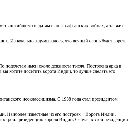
мять погибшим солдатам в англо-афганских войнах, а также в
бших. Изначально задумывалось, что вечный огонь будет гореть
По подсчетам имен около девяноста тысяч. Построена арка в
 вы хотите посетить ворота Индии, то лучше сделать это
ританского неоклассицизма. С 1938 года стал президентом
и. Наиболее известные из его построек – Ворота Индии,
 построил резиденцию короля Индии. Сейчас в этой резиденции