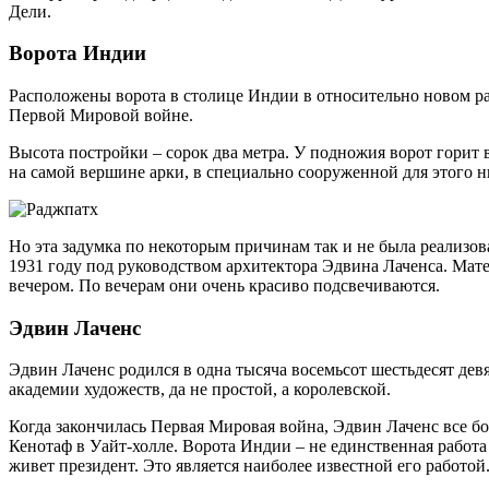
Дели.
Ворота Индии
Расположены ворота в столице Индии в относительно новом рай
Первой Мировой войне.
Высота постройки – сорок два метра. У подножия ворот горит в
на самой вершине арки, в специально сооруженной для этого 
Но эта задумка по некоторым причинам так и не была реализов
1931 году под руководством архитектора Эдвина Лаченса. Матер
вечером. По вечерам они очень красиво подсвечиваются.
Эдвин Лаченс
Эдвин Лаченс родился в одна тысяча восемьсот шестьдесят девя
академии художеств, да не простой, а королевской.
Когда закончилась Первая Мировая война, Эдвин Лаченс все б
Кенотаф в Уайт-холле. Ворота Индии – не единственная работ
живет президент. Это является наиболее известной его работой