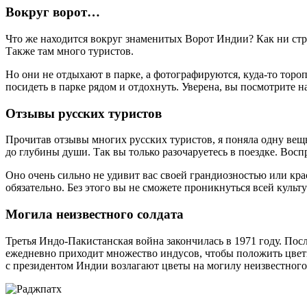
Вокруг ворот…
Что же находится вокруг знаменитых Ворот Индии? Как ни стра
Также там много туристов.
Но они не отдыхают в парке, а фотографируются, куда-то тороп
посидеть в парке рядом и отдохнуть. Уверена, вы посмотрите 
Отзывы русских туристов
Прочитав отзывы многих русских туристов, я поняла одну вещь
до глубины души. Так вы только разочаруетесь в поездке. Вос
Оно очень сильно не удивит вас своей грандиозностью или крас
обязательно. Без этого вы не сможете проникнуться всей культу
Могила неизвестного солдата
Третья Индо-Пакистанская война закончилась в 1971 году. Пос
ежедневно приходит множество индусов, чтобы положить цветы
с президентом Индии возлагают цветы на могилу неизвестного