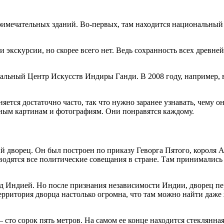
римечательных зданий. Во-первых, там находится национальный 
и экскурсии, но скорее всего нет. Ведь сохранность всех древне
альный Центр Искусств Индиры Ганди. В 2008 году, например, в
яется достаточно часто, так что нужно заранее узнавать, чему о
нным картинам и фотографиям. Они понравятся каждому.
й дворец. Он был построен по приказу Геворга Пятого, короля А
оводятся все политические совещания в стране. Там принимались
д Индией. Но после признания независимости Индии, дворец пе
 Территория дворца настолько огромна, что там можно найти да
 сто сорок пять метров. На самом ее конце находится стеклянна