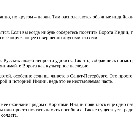
нно, но кругом – парки. Там располагаются обычные индийские 
ятся. Если вы когда-нибудь соберетесь посетить Ворота Индии, 
на все окружающее совершенно другими глазами.
. Русских людей непросто удивить. Так что, собравшись посмотр
принимайте Ворота как культурное наследие.
отой, особенно если вы живете в Санкт-Петербурге. Это просто 
рой и историей Индии, ведь это ее неотъемлемая часть.
ле ее окончания рядом с Воротами Индии появилось еще одно па
 или просто почтить память погибших. Также существует тради
 солдата.