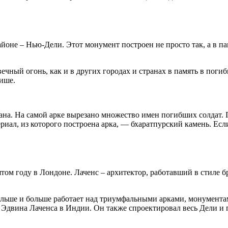
оне – Нью-Дели. Этот монумент построен не просто так, а в па
ечный огонь, как и в других городах и странах в память в поги
нише.
ана. На самой арке вырезано множество имен погибших солдат. 
иал, из которого построена арка, — бхаратпурский камень. Если
том году в Лондоне. Лаченс – архитектор, работавший в стиле б
ольше и больше работает над триумфальными арками, монументам
а Эдвина Лаченса в Индии. Он также спроектировал весь Дели и
.