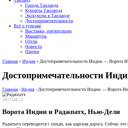
Таиланд
Города Таиланда
Курорты Таиланда
Экскурсии в Таиланде
Достопримечательности
Всё о туризме
Выставки, презентации
Маршруты
Отели
Новости
Прочее
Главная
»
Индия
»
Достопримечательности Индии — Ворота И
Достопримечательности Инди
Главная
›
Индия
›
Достопримечательности Индии — Ворота Ин
2017-04-22
Ворота Индии и Раджпатх, Нью-Дели
Раджпатх переводится с хинди, как царская дорога. Сейчас эт