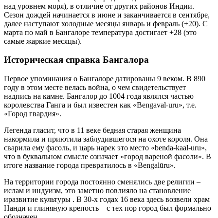
над уровнем моря), в отличие от других районов Индии.
Сезон дождей начинается в июне и заканчивается в сентябре,
далее наступают холодные месяцы январь и февраль (+20). С
марта по май в Бангалоре температура достигает +28 (это
самые жаркие месяцы).
Историческая справка Бангалора
Первое упоминания о Бангалоре датированы 9 веком. В 890
году в этом месте велась война, о чем свидетельствует
надпись на камне. Бангалор до 1004 года являлся частью
королевства Ганга и был известен как «Bengaval-uru», т.е.
«Город гвардия».
Легенда гласит, что в 11 веке бедная старая женщина
накормила и приютила заблудившегося на охоте короля. Она
сварила ему фасоль, и царь нарек это место «benda-kaal-uru»,
что в буквальном смысле означает «город вареной фасоли». В
итоге название города превратилось в «Bengalūru».
На территории города постоянно сменялись две религии –
ислам и индуизм, это заметно повлияло на становление
иразвитие культуры . В 30-х годах 16 века здесь возвели храм
Нанди и глиняную крепость – с тех пор город был формально
обозначен.