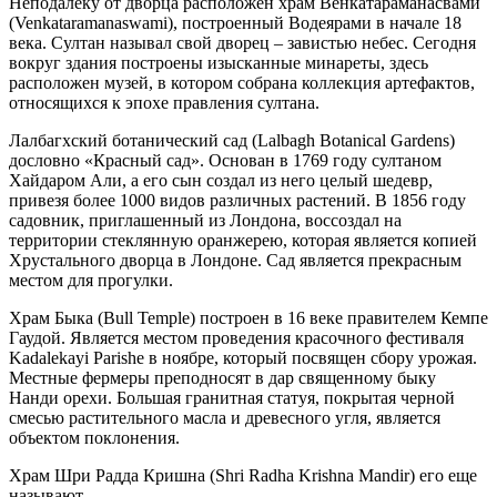
Неподалеку от дворца расположен храм Венкатараманасвами
(Venkataramanaswami), построенный Водеярами в начале 18
века. Султан называл свой дворец – завистью небес. Сегодня
вокруг здания построены изысканные минареты, здесь
расположен музей, в котором собрана коллекция артефактов,
относящихся к эпохе правления султана.
Лалбагхский ботанический сад (Lalbagh Botanical Gardens)
дословно «Красный сад». Основан в 1769 году султаном
Хайдаром Али, а его сын создал из него целый шедевр,
привезя более 1000 видов различных растений. В 1856 году
садовник, приглашенный из Лондона, воссоздал на
территории стеклянную оранжерею, которая является копией
Хрустального дворца в Лондоне. Сад является прекрасным
местом для прогулки.
Храм Быка (Bull Temple) построен в 16 веке правителем Кемпе
Гаудой. Является местом проведения красочного фестиваля
Kadalekayi Parishe в ноябре, который посвящен сбору урожая.
Местные фермеры преподносят в дар священному быку
Нанди орехи. Большая гранитная статуя, покрытая черной
смесью растительного масла и древесного угля, является
объектом поклонения.
Храм Шри Радда Кришна (Shri Radha Krishna Mandir) его еще
называют