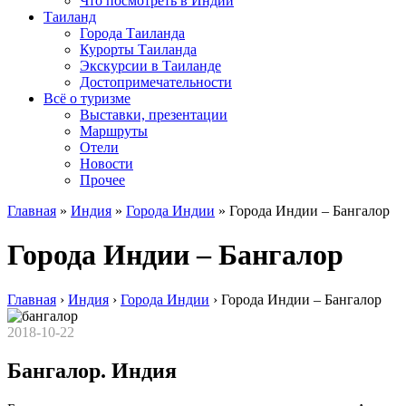
Что посмотреть в Индии
Таиланд
Города Таиланда
Курорты Таиланда
Экскурсии в Таиланде
Достопримечательности
Всё о туризме
Выставки, презентации
Маршруты
Отели
Новости
Прочее
Главная
»
Индия
»
Города Индии
»
Города Индии – Бангалор
Города Индии – Бангалор
Главная
›
Индия
›
Города Индии
›
Города Индии – Бангалор
2018-10-22
Бангалор. Индия