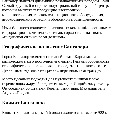
Бангалор является динамично развивающимся городом Азии.
Самый крупный в стране индустриальный и научный центр,
который выпускает продукцию электроники,
машиностроения, телекоммуникационного оборудования,
аэрокосмической отрасли и оборонной промышленности.
Из-за большого количества различных компаний, связанных с
информационными технологиями, город стали называть
«индийской силиконовой долиной».
Географическое положение Бангалора
Город Бангалор является столицей штата Карнатака и
расположен в юго-восточной его части. Главная особенность
географического положения — город стоит на плоскогорье
Декан, поэтому здесь нет резких перепадов температуры.
Место идеально подходит для путешественников плохо
переносящих жару. Город имеет выход к Индийскому океану.
Он соединен со штатами Керала, Тамилнад, Махараштра и
Андхра-Прадеш.
Климат Бангалора
Климат Бангалора мягкий (город находится на высоте 922 м