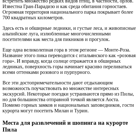
встретить множество редких видов птиц, в частности, орлов.
Известна Гран-Парадизо и как среда обитания горностаев.
Огромная территория национального парка покрывает более
700 квадратных километров.
Здесь есть и обширные ледники, и густые леса, и живописные
альпийские луга, излюбленные многочисленными
посетителями как места для пикников и прогулок.
Еще одна великолепная гора в этом регионе — Монте-Роза.
Название этого пика переводится с итальянского как «розовая
гора». И вправду, когда солнце отражается в обширных
ледниках, поверхность горы начинает красиво переливаться
всеми оттенками розового и пурпурного.
Все эти достопримечательности дают отдыхающим
возможность поучаствовать во множестве интересных
экскурсий. Некоторые поездки устраиваются прямо из Пилы,
но для большинства отправной точкой является Аоста.
Помимо горных замков и национальных заповедников, гости
курорта могут посетить Милан и Турин.
Места для развлечений и шопинга на курорте
Пила