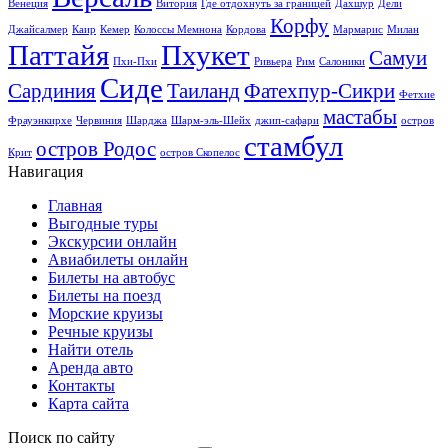
Венеция
Витория
Где отдохнуть за границей
Дахшур
Дели
Корфу
Джайсалмер
Каир
Кемер
Колоссы Мемнона
Кордова
Мармарис
Милан
Паттайя
Пхукет
Самуи
Пхи-Пхи
Ривьера
Рим
Салоники
Сиде
Сардиния
Таиланд
Фатехпур-Сикри
Фетхие
мастабы
Фрауэнкирхе
Червиния
Шарджа
Шарм-эль-Шейх
джип-сафари
остров
стамбул
остров Родос
Крит
остров Скопелос
Навигация
Главная
Выгодные туры
Экскурсии онлайн
Авиабилеты онлайн
Билеты на автобус
Билеты на поезд
Морские круизы
Речные круизы
Найти отель
Аренда авто
Контакты
Карта сайта
Поиск по сайту