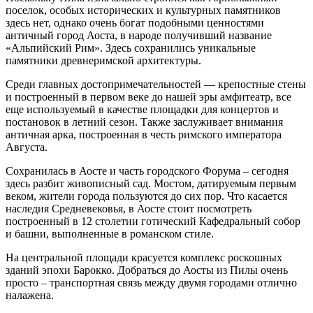
поселок, особых исторических и культурных памятников
здесь нет, однако очень богат подобными ценностями
античный город Аоста, в народе получивший название
«Альпийский Рим». Здесь сохранились уникальные
памятники древнеримской архитектуры.
Среди главных достопримечательностей — крепостные стены
и построенный в первом веке до нашей эры амфитеатр, все
еще используемый в качестве площадки для концертов и
постановок в летний сезон. Также заслуживает внимания
античная арка, построенная в честь римского императора
Августа.
Сохранилась в Аосте и часть городского Форума – сегодня
здесь разбит живописный сад. Мостом, датируемым первым
веком, жители города пользуются до сих пор. Что касается
наследия Средневековья, в Аосте стоит посмотреть
построенный в 12 столетии готический Кафедральный собор
и башни, выполненные в романском стиле.
На центральной площади красуется комплекс роскошных
зданий эпохи Барокко. Добраться до Аосты из Пилы очень
просто – транспортная связь между двумя городами отлично
налажена.