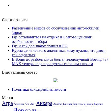
Свежие записи
Развенчание мифов об обслуживании автомобилей
Jaguar
Где остановиться на отдыхе в Благовещенской:
особенности выбора
Где и как добывают гранит в РФ
Курсы финансового аналитика: кому нужны, что дают,
как обучиться
В Боингах разболтались болты: злополучный Boeing 737
MAX теперь надо проверять с гаечным ключом
Виртуальный сервер
Политика конфиденциальности
Метки
Агра
Анкара
Аджман
Аль-Айн
Арабба
Бангкок
Барселона
Белек
Бормио
Версаль