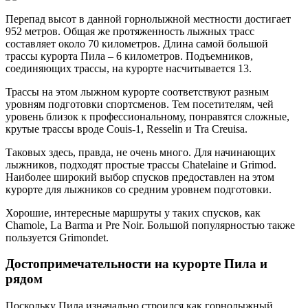
Перепад высот в данной горнолыжной местности достигает
952 метров. Общая же протяженность лыжных трасс
составляет около 70 километров. Длина самой большой
трассы курорта Пила – 6 километров. Подъемников,
соединяющих трассы, на курорте насчитывается 13.
Трассы на этом лыжном курорте соответствуют разным
уровням подготовки спортсменов. Тем посетителям, чей
уровень близок к профессиональному, понравятся сложные,
крутые трассы вроде Couis-1, Resselin и Tra Creuisa.
Таковых здесь, правда, не очень много. Для начинающих
лыжников, подходят простые трассы Chatelaine и Grimod.
Наиболее широкий выбор спусков предоставлен на этом
курорте для лыжников со средним уровнем подготовки.
Хорошие, интересные маршруты у таких спусков, как
Chamole, La Barma и Pre Noir. Большой популярностью также
пользуется Grimondet.
Достопримечательности на курорте Пила и
рядом
Поскольку Пила изначально строился как горнолыжный