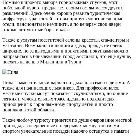
Помимо широкого выбора горнолыжных спусков, этот
небольшой курорт предлагает своим гостям массу других
развлечений. Здесь очень хорошо развита туристическая
инфраструктура: гостей готовы принять многочисленные
отели, пансионаты и кемпинги, а по вечерам свои двери
открывают уютные бары и кафе.
Также к услугам посетителей салоны красоты, спа-центры и
магазины. Возможности шопинга здесь, правда, не очень
широкие, но за выгодными и приятными покупками можно
направиться в близлежащий город Аоста или, что еще лучше,
поехать на день в Милан или в Турин.
Пила – замечательный вариант отдыха для семей с детьми. А
также для начинающих лыжников. Для профессионалов
местные спуски могут показаться скучноватыми, но обилие
легких и увлекательных трасс идеально подходит для
приобщения к горнолыжному спорту детей и просто
новичков в этой области.
Также любому туристу придется по душе очарование местной
природы, а совершенные в перерывах между занятиями
спортом увлекательные поездки надолго останутся в памяти