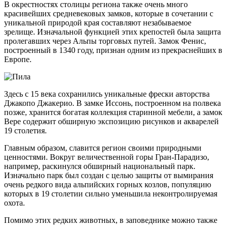
В окрестностях столицы региона также очень много
красивейших средневековых замков, которые в сочетании с
уникальной природой края составляют незабываемое
зрелище. Изначальной функцией этих крепостей была защита
пролегавших через Альпы торговых путей. Замок Фенис,
построенный в 1340 году, признан одним из прекраснейших в
Европе.
Здесь с 15 века сохранились уникальные фрески авторства
Джакопо Джакерио. В замке Иссонь, построенном на полвека
позже, хранится богатая коллекция старинной мебели, а замок
Вере содержит обширную экспозицию рисунков и акварелей
19 столетия.
Главным образом, славится регион своими природными
ценностями. Вокруг величественной горы Гран-Парадизо,
например, раскинулся обширный национальный парк.
Изначально парк был создан с целью защиты от вымирания
очень редкого вида альпийских горных козлов, популяцию
которых в 19 столетии сильно уменьшила неконтролируемая
охота.
Помимо этих редких животных, в заповеднике можно также