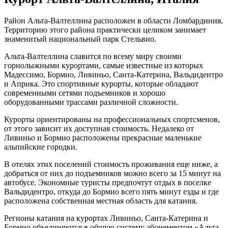
Район Альта-Валтеллина расположен в области Ломбардиния.
Территорию этого района практически целиком занимает
знаменитый национальный парк Стельвио.
Альта-Валтеллина славится по всему миру своими
горнолыжными курортами, самые известные из которых
Мадессимо, Бормио, Ливиньо, Санта-Катерина, Вальдидентро
и Априка. Это спортивные курорты, которые обладают
современными сетями подъемников и хорошо
оборудованными трассами различной сложности.
Курорты ориентированы на профессиональных спортсменов,
от этого зависит их доступная стоимость. Недалеко от
Ливиньо и Бормио расположены прекрасные маленькие
альпийские городки.
В отелях этих поселений стоимость проживания еще ниже, а
добраться от них до подъемников можно всего за 15 минут на
автобусе. Экономные туристы предпочтут отдых в поселке
Вальдидентро, откуда до Бормио всего пять минут езды и где
расположена собственная местная область для катания.
Регионы катания на курортах Ливиньо, Санта-Катерина и
Бормио объединяются в общую систему абонементом «Альта-