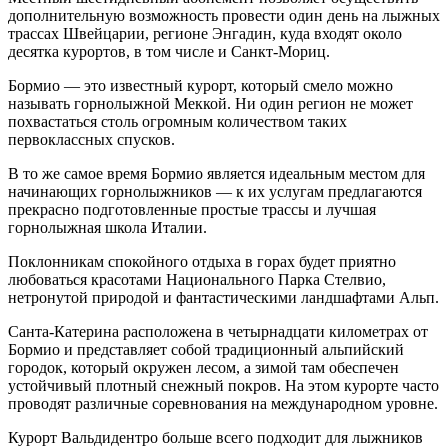
дополнительную возможность провести один день на лыжных
трассах Швейцарии, регионе Энгадин, куда входят около
десятка курортов, в том числе и Санкт-Мориц.
Бормио — это известный курорт, который смело можно
называть горнолыжной Меккой. Ни один регион не может
похвастаться столь огромным количеством таких
первоклассных спусков.
В то же самое время Бормио является идеальным местом для
начинающих горнолыжников — к их услугам предлагаются
прекрасно подготовленные простые трассы и лучшая
горнолыжная школа Италии.
Поклонникам спокойного отдыха в горах будет приятно
любоваться красотами Национального Парка Стелвио,
нетронутой природой и фантастическими ландшафтами Альп.
Санта-Катерина расположена в четырнадцати километрах от
Бормио и представляет собой традиционный альпийский
городок, который окружен лесом, а зимой там обеспечен
устойчивый плотный снежный покров. На этом курорте часто
проводят различные соревнования на международном уровне.
Курорт Вальдидентро больше всего подходит для лыжников