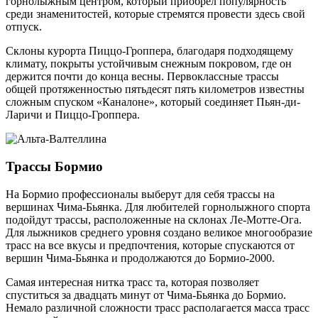
горнолыжным центром, который приобрел популярность
среди знаменитостей, которые стремятся провести здесь свой
отпуск.
Склоны курорта Пиццо-Гроппера, благодаря подходящему
климату, покрыты устойчивым снежным покровом, где он
держится почти до конца весны. Первоклассные трассы
общей протяженностью пятьдесят пять километров известны
сложным спуском «Каналоне», который соединяет Пьян-ди-
Ларичи и Пиццо-Гроппера.
Трассы Бормио
На Бормио профессионалы выберут для себя трассы на
вершинах Чима-Бьянка. Для любителей горнолыжного спорта
подойдут трассы, расположенные на склонах Ле-Мотте-Ога.
Для лыжников среднего уровня создано великое многообразие
трасс на все вкусы и предпочтения, которые спускаются от
вершин Чима-Бьянка и продолжаются до Бормио-2000.
Самая интересная нитка трасс та, которая позволяет
спуститься за двадцать минут от Чима-Бьянка до Бормио.
Немало различной сложности трасс располагается масса трасс