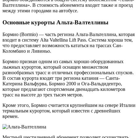
Валтеллина». В стоимость абонемента входит также и проезд
между этими городами на автобусе.
Основные курорты Альта-Валтеллины
Бормио (Bormio) — часть региона Альта-Вальтеллина, которая
входит в систему Alta Valtellina Lift Pass. Система хороша тем,
что предоставляет возможность кататься на трассах Сан-
Коломбано и Ливиньо.
Бормио признан одним из самых хорошо оборудованных
лыжных курортов, который оснащен множеством
разнообразных трасс и отличных профессиональных спусков.
В состав курорта входят три региона катания — Санта-
Катерина Вальфурва, Бормио 2000 и Ога-Вальдидентро,
которые предлагают спортсменам двенадцать километров
трасс на высоте до трех тысяч метров.
Кроме этого, Бормио считается крупнейшим на севере Италии
термальным курортом, который известен с древнейших
времен.
Местный шестидневный абонемент позволяет осуществить