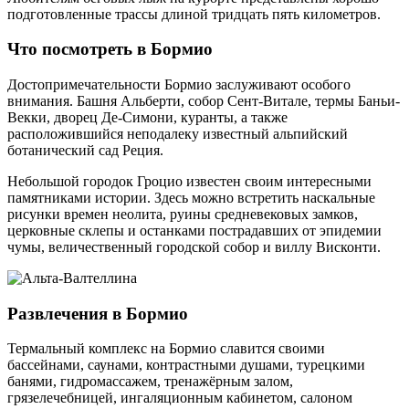
подготовленные трассы длиной тридцать пять километров.
Что посмотреть в Бормио
Достопримечательности Бормио заслуживают особого
внимания. Башня Альберти, собор Сент-Витале, термы Баньи-
Векки, дворец Де-Симони, куранты, а также
расположившийся неподалеку известный альпийский
ботанический сад Реция.
Небольшой городок Гроцио известен своим интересными
памятниками истории. Здесь можно встретить наскальные
рисунки времен неолита, руины средневековых замков,
церковные склепы и останками пострадавших от эпидемии
чумы, величественный городской собор и виллу Висконти.
Развлечения в Бормио
Термальный комплекс на Бормио славится своими
бассейнами, саунами, контрастными душами, турецкими
банями, гидромассажем, тренажёрным залом,
грязелечебницей, ингаляционным кабинетом, салоном