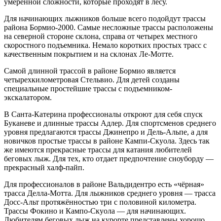
умеренной сложности, которые проходят в лесу.
Для начинающих лыжников больше всего подойдут трассы
района Бормио-2000. Самые несложные трассы расположены
на северной стороне склона, справа от четырех местного
скоростного подъемника. Немало коротких простых трасс с
качественным покрытием и на склонах Ле-Мотте.
Самой длинной трассой в районе Бормио является
четырехкилометровая Стельвио. Для детей созданы
специальные простейшие трассы с подъемником-
экскалатором.
В Санта-Катерина профессионалы откроют для себя спуск
Буканеве и длинные трассы Адлер. Для спортсменов среднего
уровня предлагаются трассы Джинепро и Дель-Альпе, а для
новичков простые трассы в районе Кампи-Скуола. Здесь так
же имеются прекрасные трассы для катания любителей
беговых лыж. Для тех, кто отдает предпочтение сноуборду —
прекрасный халф-пайп.
Для профессионалов в районе Вальдидентро есть «чёрная»
трасса Делла-Мотта. Для лыжников среднего уровня — трасса
Досс-Альт протяжённостью три с половиной километра.
Трассы Фокино и Кампо-Скуола — для начинающих.
Любителям беговых лыж на курорте представлены хорошо