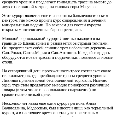
среднего уровня и предлагает тринадцать трасс на высоте до
двух с половиной метров, на склонах горы Мазуччо.
Этот курорт является еще и известным бальнеологическим
центром, где можно пройти курс оздоровления и лечения
минеральными водами. По вечерам для гостей курорта
открыты многочисленные бары и рестораны.
Молодой горнолыжный курорт Ливиньо находится на
границе со Швейцарией и развивается быстрыми темпами.
Он представляет собой слияние трех небольших деревень —
Сан-Рокко, Санта-Мария и Сан-Антонио. Каждый год здесь
оборудуются новые трассы и подъемники, появляются новые
отели.
На сегодняшний день протяженность трасс составляет около
ста километров, где преобладают трассы среднего уровня.
Ливиньо признан зоной беспошлинной торговли. Именно
здесь туристам предлагают выгодно приобрести различные
товары (в том числе и горнолыжное снаряжение) по
сравнительно низкой цене.
Несколько лет назад еще один курорт региона Альта-
Вальтеллина, Мадессимо, был известен лишь как термальный
курорт, а в настоящее время он стал уже престижным