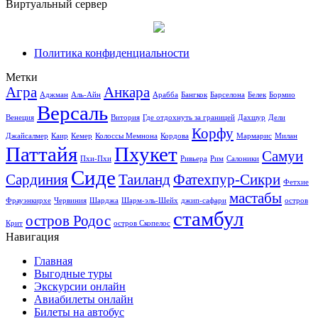
Виртуальный сервер
Политика конфиденциальности
Метки
Агра
Анкара
Аджман
Аль-Айн
Арабба
Бангкок
Барселона
Белек
Бормио
Версаль
Венеция
Витория
Где отдохнуть за границей
Дахшур
Дели
Корфу
Джайсалмер
Каир
Кемер
Колоссы Мемнона
Кордова
Мармарис
Милан
Паттайя
Пхукет
Самуи
Пхи-Пхи
Ривьера
Рим
Салоники
Сиде
Сардиния
Таиланд
Фатехпур-Сикри
Фетхие
мастабы
Фрауэнкирхе
Червиния
Шарджа
Шарм-эль-Шейх
джип-сафари
остров
стамбул
остров Родос
Крит
остров Скопелос
Навигация
Главная
Выгодные туры
Экскурсии онлайн
Авиабилеты онлайн
Билеты на автобус