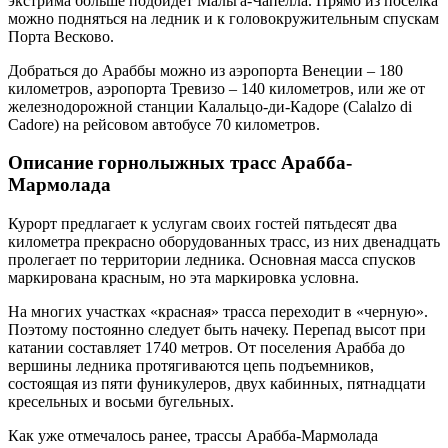
экстрима больше подойдет Мальга-Чапелла. Прямо из поселка
можно подняться на ледник и к головокружительным спускам
Порта Весково.
Добраться до Араббы можно из аэропорта Венеции – 180
километров, аэропорта Тревизо – 140 километров, или же от
железнодорожной станции Калальцо-ди-Кадоре (Calalzo di
Cadore) на рейсовом автобусе 70 километров.
Описание горнолыжных трасс Арабба-
Мармолада
Курорт предлагает к услугам своих гостей пятьдесят два
километра прекрасно оборудованных трасс, из них двенадцать
пролегает по территории ледника. Основная масса спусков
маркирована красным, но эта маркировка условна.
На многих участках «красная» трасса переходит в «черную».
Поэтому постоянно следует быть начеку. Перепад высот при
катании составляет 1740 метров. От поселения Арабба до
вершины ледника протягиваются цепь подъемников,
состоящая из пяти фуникулеров, двух кабинных, пятнадцати
кресельных и восьми бугельных.
Как уже отмечалось ранее, трассы Арабба-Мармолада