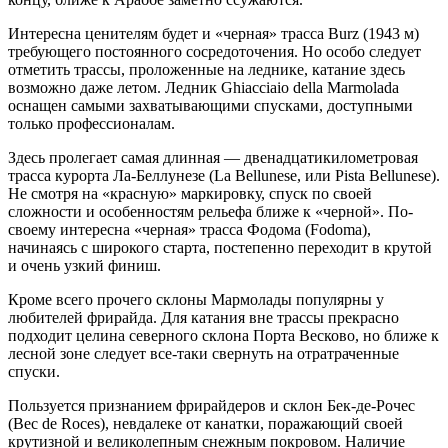
Интересна ценителям будет и «черная» трасса Burz (1943 м)
требующего постоянного сосредоточения. Но особо следует
отметить трассы, проложенные на леднике, катание здесь
возможно даже летом. Ледник Ghiacciaio della Marmolada
оснащен самыми захватывающими спусками, доступными
только профессионалам.
Здесь пролегает самая длинная — двенадцатикилометровая
трасса курорта Ла-Беллунезе (La Bellunese, или Pista Bellunese).
Не смотря на «красную» маркировку, спуск по своей
сложности и особенностям рельефа ближе к «черной». По-
своему интересна «черная» трасса Фодома (Fodoma),
начинаясь с широкого старта, постепенно переходит в крутой
и очень узкий финиш.
Кроме всего прочего склоны Мармолады популярны у
любителей фрирайда. Для катания вне трассы прекрасно
подходит целина северного склона Порта Весково, но ближе к
лесной зоне следует все-таки свернуть на отратраченные
спуски.
Пользуется признанием фрирайдеров и склон Бек-де-Рочес
(Bec de Roces), невдалеке от канатки, поражающий своей
крутизной и великолепным снежным покровом. Наличие