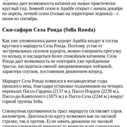
ледника дает возможность катания на лыжах практически
круглый год. Зимний сезон в Араббе открыт с начала декабря
по апрель, летний сезон (только на территории ледника) – с
июня по сентябрь.
Ски-сафари Села Ронда (Sella Ronda)
Как уже упоминалось ранее курорт Арабба входит в состав
кругового маршрута Села Ронда. Поэтому, устав от
экстремальных склонов курорта, можно совершить прогулку
по кольцу, и насладиться более спокойным катанием. Села
Ронда дает возможность не повторять уже пройденные
трассы, насладиться сменой завораживающих пейзажей,
характера спусков, постоянным движением вперед.
Маршрут Села Ронда появился в восьмидесятые годы
прошлого века, благодаря установке подъемников на четырех
перевалах Пассо-Гардена (2137 м.), Пассо-Пордои (2239 м.),
Пассо-ди-Камполонго (1875 м.) и Пассо-Села (2244 м.) вокруг
горной группы Sella.
Совокупная протяженность трасс маршрута составляет сорок
километров. Двигаться по кругу возможно как по часовой
стрелке, так и против. Если начать движение по часовой
стрелке (оранжевый маршрут) то впереди ждет одиннадцать