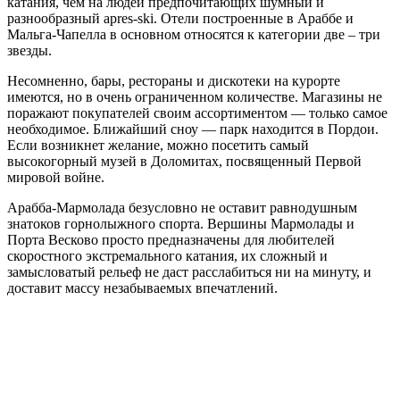
катания, чем на людей предпочитающих шумный и
разнообразный аpres-ski. Отели построенные в Араббе и
Мальга-Чапелла в основном относятся к категории две – три
звезды.
Несомненно, бары, рестораны и дискотеки на курорте
имеются, но в очень ограниченном количестве. Магазины не
поражают покупателей своим ассортиментом — только самое
необходимое. Ближайший сноу — парк находится в Пордои.
Если возникнет желание, можно посетить самый
высокогорный музей в Доломитах, посвященный Первой
мировой войне.
Арабба-Мармолада безусловно не оставит равнодушным
знатоков горнолыжного спорта. Вершины Мармолады и
Порта Весково просто предназначены для любителей
скоростного экстремального катания, их сложный и
замысловатый рельеф не даст расслабиться ни на минуту, и
доставит массу незабываемых впечатлений.