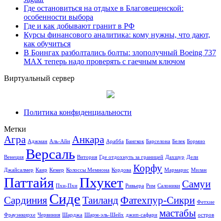
Где остановиться на отдыхе в Благовещенской:
особенности выбора
Где и как добывают гранит в РФ
Курсы финансового аналитика: кому нужны, что дают,
как обучиться
В Боингах разболтались болты: злополучный Boeing 737
MAX теперь надо проверять с гаечным ключом
Виртуальный сервер
Политика конфиденциальности
Метки
Агра
Анкара
Аджман
Аль-Айн
Арабба
Бангкок
Барселона
Белек
Бормио
Версаль
Венеция
Витория
Где отдохнуть за границей
Дахшур
Дели
Корфу
Джайсалмер
Каир
Кемер
Колоссы Мемнона
Кордова
Мармарис
Милан
Паттайя
Пхукет
Самуи
Пхи-Пхи
Ривьера
Рим
Салоники
Сиде
Сардиния
Таиланд
Фатехпур-Сикри
Фетхие
мастабы
Фрауэнкирхе
Червиния
Шарджа
Шарм-эль-Шейх
джип-сафари
остров