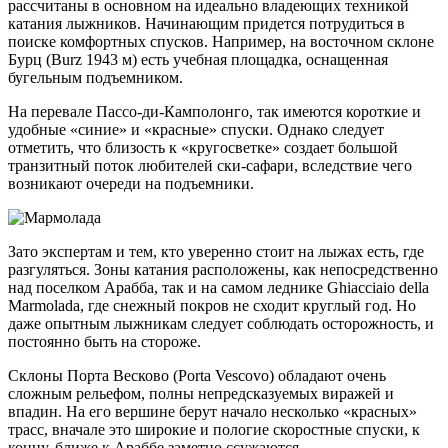
рассчитаны в основном на идеально владеющих техникой
катания лыжников. Начинающим придется потрудиться в
поиске комфортных спусков. Например, на восточном склоне
Бурц (Burz 1943 м) есть учебная площадка, оснащенная
бугельным подъемником.
На перевале Пассо-ди-Камполонго, так имеются короткие и
удобные «синие» и «красные» спуски. Однако следует
отметить, что близость к «кругосветке» создает большой
транзитный поток любителей ски-сафари, вследствие чего
возникают очереди на подъемники.
Зато экспертам и тем, кто уверенно стоит на лыжах есть, где
разгуляться. Зоны катания расположены, как непосредственно
над поселком Арабба, так и на самом леднике Ghiacciaio della
Marmolada, где снежный покров не сходит круглый год. Но
даже опытным лыжникам следует соблюдать осторожность, и
постоянно быть на стороже.
Склоны Порта Весково (Porta Vescovo) обладают очень
сложным рельефом, полны непредсказуемых виражей и
впадин. На его вершине берут начало несколько «красных»
трасс, вначале это широкие и пологие скоростные спуски, к
концу, ближе к Араббе заметно ссужаются.