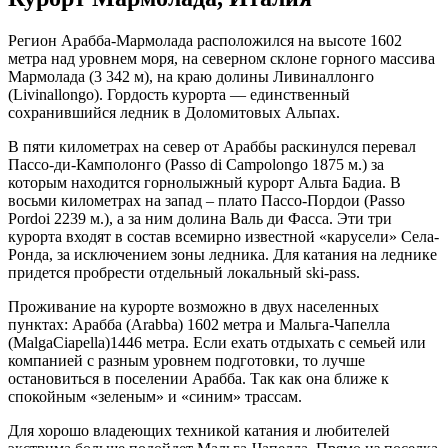
Регион Арабба-Мармолада расположился на высоте 1602
метра над уровнем моря, на северном склоне горного массива
Мармолада (3 342 м), на краю долины Ливиналлонго
(Livinallongo). Гордость курорта — единственный
сохранившийся ледник в Доломитовых Альпах.
В пяти километрах на север от Араббы раскинулся перевал
Пассо-ди-Камполонго (Passo di Campolongo 1875 м.) за
которым находится горнолыжный курорт Альта Бадиа. В
восьми километрах на запад – плато Пассо-Пордои (Passo
Pordoi 2239 м.), а за ним долина Валь ди Фасса. Эти три
курорта входят в состав всемирно известной «карусели» Села-
Ронда, за исключением зоны ледника. Для катания на леднике
придется пробрести отдельный локальный ski-pass.
Проживание на курорте возможно в двух населенных
пунктах: Арабба (Arabba) 1602 метра и Мальга-Чапелла
(MalgaCiapella)1446 метра. Если ехать отдыхать с семьей или
компанией с разным уровнем подготовки, то лучше
остановиться в поселении Арабба. Так как она ближе к
спокойным «зеленым» и «синим» трассам.
Для хорошо владеющих техникой катания и любителей