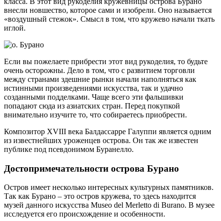
класса. В этот вид рукоделия кружевницы острова Бурано
внесли новшество, которое сами и изобрели. Оно называется
«воздушный стежок». Смысл в том, что кружево начали ткать
иглой.
Если вы пожелаете прибрести этот вид рукоделия, то будьте
очень осторожны. Дело в том, что с развитием торговли
между странами здешние рынки начали наполняться как
истинными произведениями искусства, так и удачно
созданными подделками. Чаще всего эти фальшивки
попадают сюда из азиатских стран. Перед покупкой
внимательно изучите то, что собираетесь приобрести.
Композитор XVIII века Балдассарре Галуппи является одним
из известнейших уроженцев острова. Он так же известен
публике под псевдонимом Буранелло.
Достопримечательности острова Бурано
Остров имеет несколько интересных культурных памятников.
Так как Бурано – это остров кружева, то здесь находится
музей данного искусства Museo del Merletto di Burano. В музее
исследуется его происхождение и особенности.