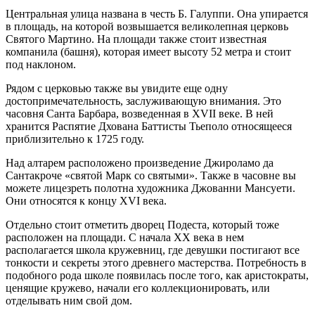
Центральная улица названа в честь Б. Галуппи. Она упирается
в площадь, на которой возвышается великолепная церковь
Святого Мартино. На площади также стоит известная
компанила (башня), которая имеет высоту 52 метра и стоит
под наклоном.
Рядом с церковью также вы увидите еще одну
достопримечательность, заслуживающую внимания. Это
часовня Санта Барбара, возведенная в XVII веке. В ней
хранится Распятие Дхована Баттисты Тьеполо относящееся
приблизительно к 1725 году.
Над алтарем расположено произведение Джироламо да
Сантакроче «святой Марк со святыми». Также в часовне вы
можете лицезреть полотна художника Джованни Мансуети.
Они относятся к концу XVI века.
Отдельно стоит отметить дворец Подеста, который тоже
расположен на площади. С начала XX века в нем
располагается школа кружевниц, где девушки постигают все
тонкости и секреты этого древнего мастерства. Потребность в
подобного рода школе появилась после того, как аристократы,
ценящие кружево, начали его коллекционировать, или
отделывать ним свой дом.