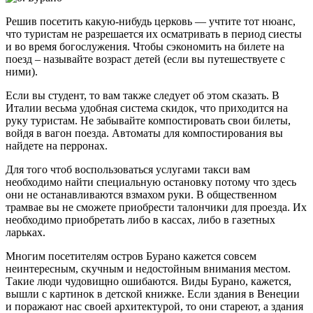
Решив посетить какую-нибудь церковь — учтите тот нюанс,
что туристам не разрешается их осматривать в период сиесты
и во время богослужения. Чтобы сэкономить на билете на
поезд – называйте возраст детей (если вы путешествуете с
ними).
Если вы студент, то вам также следует об этом сказать. В
Италии весьма удобная система скидок, что приходится на
руку туристам. Не забывайте компостировать свои билеты,
войдя в вагон поезда. Автоматы для компостирования вы
найдете на перронах.
Для того чтоб воспользоваться услугами такси вам
необходимо найти специальную остановку потому что здесь
они не останавливаются взмахом руки. В общественном
трамвае вы не сможете приобрести талончики для проезда. Их
необходимо приобретать либо в кассах, либо в газетных
ларьках.
Многим посетителям остров Бурано кажется совсем
неинтересным, скучным и недостойным внимания местом.
Такие люди чудовищно ошибаются. Виды Бурано, кажется,
вышли с картинок в детской книжке. Если здания в Венеции
и поражают нас своей архитектурой, то они стареют, а здания