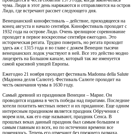
чума. Люди в этот день наряжаются и отправляются на остров
Лидо, где встречают рассвет следующего дня.
Венецианский кинофестиваль – действие, приходящееся на
конец августа и начало сентября. Кинофестиваль проходит с
1932 года на острове Лидо. Очень зрелищное соревнование
проходит в первое воскресенье сентября ежегодно. Это
историческая регата. Трудно поверить, но регата проходит
здесь аж с 1315 года и во главе с дожем Венеции тысячи
венецианских лодок участвуют в ней. Все это действо модно
лицезреть на Большом канале, который так же именуется
самой красивой улицей Европы.
Ежегодно 21 ноября проходит фестиваль Madonna della Salute
(Мадонна делля Салюте). Фестиваль Салюте проходит на
честь окончания чумы в 1630 году.
Самый древний из праздников Венеции – Марие. Он
проводится издавна в честь победы над пиратами. Последние
хотели похитить местных невест и их приданное. Еще одним
интересным праздником является праздник Обручения с
морем или, как его еще называют, праздник Сенса. В
прошлых веках данный праздник был самым большим и
самым главным из всех, но по истечении времени все
поменялось. Теперь его отмечают без прежнего размаха.