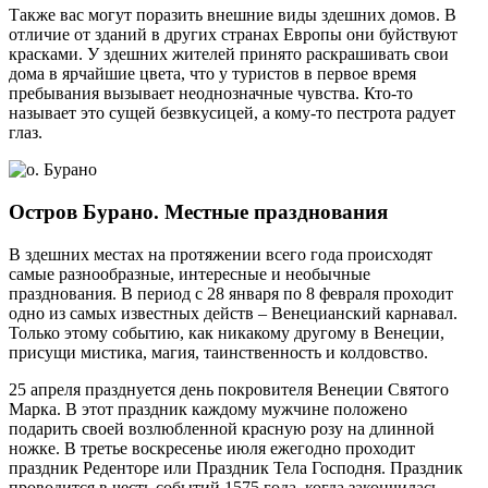
Также вас могут поразить внешние виды здешних домов. В
отличие от зданий в других странах Европы они буйствуют
красками. У здешних жителей принято раскрашивать свои
дома в ярчайшие цвета, что у туристов в первое время
пребывания вызывает неоднозначные чувства. Кто-то
называет это сущей безвкусицей, а кому-то пестрота радует
глаз.
Остров Бурано. Местные празднования
В здешних местах на протяжении всего года происходят
самые разнообразные, интересные и необычные
празднования. В период с 28 января по 8 февраля проходит
одно из самых известных действ – Венецианский карнавал.
Только этому событию, как никакому другому в Венеции,
присущи мистика, магия, таинственность и колдовство.
25 апреля празднуется день покровителя Венеции Святого
Марка. В этот праздник каждому мужчине положено
подарить своей возлюбленной красную розу на длинной
ножке. В третье воскресенье июля ежегодно проходит
праздник Реденторе или Праздник Тела Господня. Праздник
проводится в честь событий 1575 года, когда закончилась