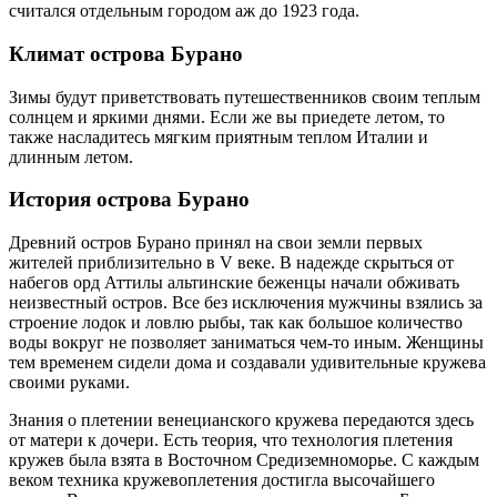
считался отдельным городом аж до 1923 года.
Климат острова Бурано
Зимы будут приветствовать путешественников своим теплым
солнцем и яркими днями. Если же вы приедете летом, то
также насладитесь мягким приятным теплом Италии и
длинным летом.
История острова Бурано
Древний остров Бурано принял на свои земли первых
жителей приблизительно в V веке. В надежде скрыться от
набегов орд Аттилы альтинские беженцы начали обживать
неизвестный остров. Все без исключения мужчины взялись за
строение лодок и ловлю рыбы, так как большое количество
воды вокруг не позволяет заниматься чем-то иным. Женщины
тем временем сидели дома и создавали удивительные кружева
своими руками.
Знания о плетении венецианского кружева передаются здесь
от матери к дочери. Есть теория, что технология плетения
кружев была взята в Восточном Средиземноморье. С каждым
веком техника кружевоплетения достигла высочайшего