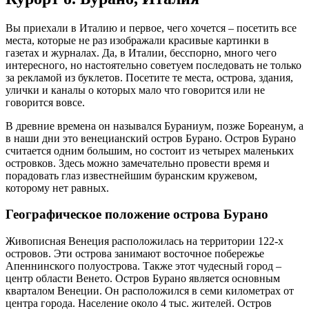
Вы приехали в Италию и первое, чего хочется – посетить все
места, которые не раз изображали красивые картинки в
газетах и журналах. Да, в Италии, бесспорно, много чего
интересного, но настоятельно советуем последовать не только
за рекламой из буклетов. Посетите те места, острова, здания,
улички и каналы о которых мало что говорится или не
говорится вовсе.
В древние времена он назывался Бураниум, позже Бореанум, а
в наши дни это венецианский остров Бурано. Остров Бурано
считается одним большим, но состоит из четырех маленьких
островков. Здесь можно замечательно провести время и
порадовать глаз известнейшим буранским кружевом,
которому нет равных.
Географическое положение острова Бурано
Живописная Венеция расположилась на территории 122-х
островов. Эти острова занимают восточное побережье
Апеннинского полуострова. Также этот чудесный город –
центр области Венето. Остров Бурано является основным
кварталом Венеции. Он расположился в семи километрах от
центра города. Население около 4 тыс. жителей. Остров