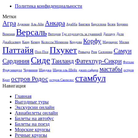
Политика конфиденциальности
Метки
Агра
Анкара
Аджман
Аль-Айн
Арабба
Бангкок
Барселона
Белек
Бормио
Версаль
Венеция
Витория
Где отдохнуть за границей
Дахшур
Дели
Корфу
Джайсалмер
Каир
Кемер
Колоссы Мемнона
Кордова
Мармарис
Милан
Паттайя
Пхукет
Самуи
Пхи-Пхи
Ривьера
Рим
Салоники
Сиде
Сардиния
Таиланд
Фатехпур-Сикри
Фетхие
мастабы
Фрауэнкирхе
Червиния
Шарджа
Шарм-эль-Шейх
джип-сафари
остров
стамбул
остров Родос
Крит
остров Скопелос
Навигация
Главная
Выгодные туры
Экскурсии онлайн
Авиабилеты онлайн
Билеты на автобус
Билеты на поезд
Морские круизы
Речные круизы