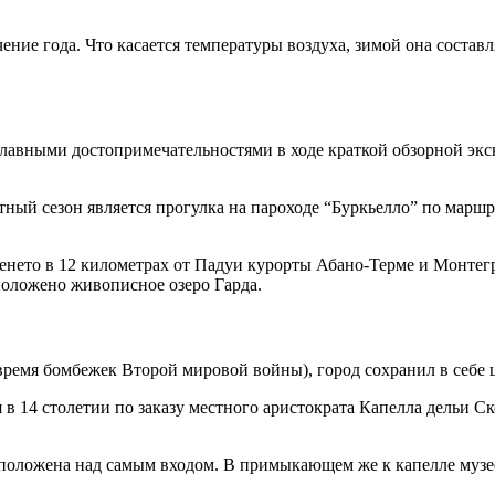
ние года. Что касается температуры воздуха, зимой она составля
главными достопримечательностями в ходе краткой обзорной экс
ный сезон является прогулка на пароходе “Буркьелло” по марш
енето в 12 километрах от Падуи курорты Абано-Терме и Монтегр
положено живописное озеро Гарда.
 время бомбежек Второй мировой войны), город сохранил в себе
в 14 столетии по заказу местного аристократа Капелла дельи С
оложена над самым входом. В примыкающем же к капелле музее