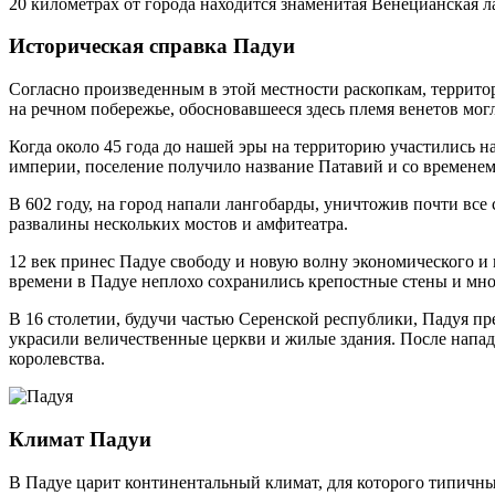
20 километрах от города находится знаменитая Венецианская л
Историческая справка Падуи
Согласно произведенным в этой местности раскопкам, террито
на речном побережье, обосновавшееся здесь племя венетов мог
Когда около 45 года до нашей эры на территорию участились н
империи, поселение получило название Патавий и со временем
В 602 году, на город напали лангобарды, уничтожив почти все
развалины нескольких мостов и амфитеатра.
12 век принес Падуе свободу и новую волну экономического и 
времени в Падуе неплохо сохранились крепостные стены и мн
В 16 столетии, будучи частью Серенской республики, Падуя пр
украсили величественные церкви и жилые здания. После нападе
королевства.
Климат Падуи
В Падуе царит континентальный климат, для которого типичны