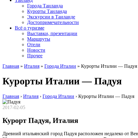
Таиланд
Города Таиланда
Курорты Таиланда
Экскурсии в Таиланде
Достопримечательности
Всё о туризме
Выставки, презентации
Маршруты
Отели
Новости
Прочее
Главная
»
Италия
»
Города Италии
»
Курорты Италии — Падуя
Курорты Италии — Падуя
Главная
›
Италия
›
Города Италии
›
Курорты Италии — Падуя
2017-02-05
Курорт Падуя, Италия
Древний итальянский город Падуя расположен недалеко от Вен