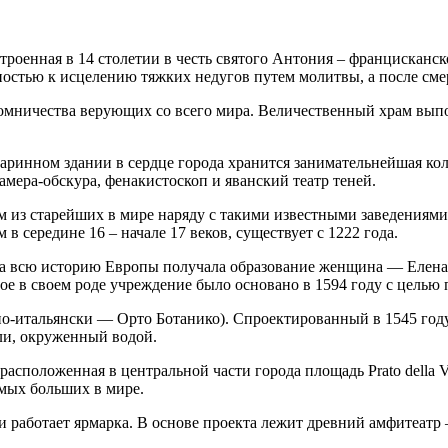
роенная в 14 столетии в честь святого Антония – францисканск
остью к исцелению тяжких недугов путем молитвы, а после сме
ломничества верующих со всего мира. Величественный храм вып
старинном здании в сердце города хранится занимательнейшая к
мера-обскура, фенакистоскоп и яванский театр теней.
 из старейших в мире наряду с такими известными заведениями
 середине 16 – начале 17 веков, существует с 1222 года.
е за всю историю Европы получала образование женщина — Елен
ое в своем роде учреждение было основано в 1594 году с целью 
по-итальянски — Орто Ботанико). Спроектированный в 1545 году
мли, окруженный водой.
расположенная в центральной части города площадь Prato della 
амых больших в мире.
ди работает ярмарка. В основе проекта лежит древний амфитеатр