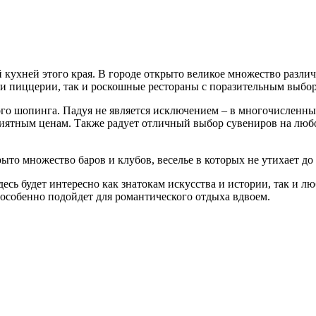
 кухней этого края. В городе открыто великое множество разл
е и пиццерии, так и роскошные рестораны с поразительным выбо
о шопинга. Падуя не является исключением – в многочисленных
иятным ценам. Также радует отличный выбор сувениров на любо
то множество баров и клубов, веселье в которых не утихает до 
есь будет интересно как знатокам искусства и истории, так и 
 особенно подойдет для романтического отдыха вдвоем.