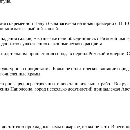
агуна.
рия современной Падуи была заселена начиная примерно с 11-10
ло заниматься рыбной ловлей.
ападения галлов, местные жители объединились с Римской импер
 достигло существенного экономического расцвета.
 свидетельства процветания города в период Римской империи. 
культурного процветания. Большое политическое влияние город и
огочисленные храмы.
етерпела ряд перестроечных и восстановительных работ. Вокруг
ния Наполеона, город несколько десятилетий принадлежал Австр
 достаточно прохладные зимы и жаркое, влажное лето. В регион