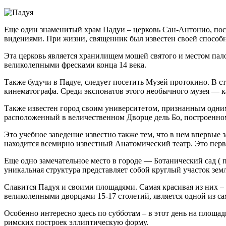
Еще один знаменитый храм Падуи – церковь Сан-Антонио, пост
видениями. При жизни, священник был известен своей способн
Эта церковь является хранилищем мощей святого и местом па
великолепными фресками конца 14 века.
Также будучи в Падуе, следует посетить Музей протокино. В 
кинематографа. Среди экспонатов этого необычного музея — ка
Также известен город своим университетом, признанным одним
расположенный в величественном Дворце дель Бо, построенном в
Это учебное заведение известно также тем, что в нем впервы
находится всемирно известный Анатомический театр. Это перв
Еще одно замечательное место в городе — Ботанический сад ( 
уникальная структура представляет собой круглый участок зе
Славится Падуя и своими площадями. Самая красивая из них – 
великолепными дворцами 15-17 столетий, является одной из с
Особенно интересно здесь по субботам – в этот день на площа
римских построек эллиптическую форму.