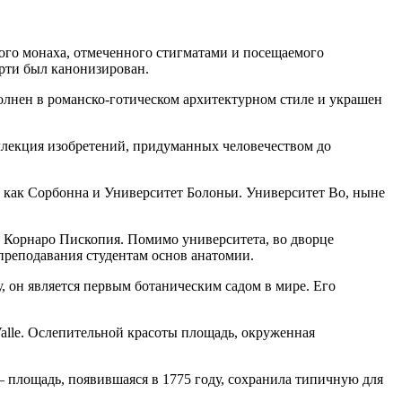
ого монаха, отмеченного стигматами и посещаемого
рти был канонизирован.
олнен в романско-готическом архитектурном стиле и украшен
оллекция изобретений, придуманных человечеством до
 как Сорбонна и Университет Болоньи. Университет Bo, ныне
а Корнаро Пископия. Помимо университета, во дворце
преподавания студентам основ анатомии.
, он является первым ботаническим садом в мире. Его
Valle. Ослепительной красоты площадь, окруженная
 – площадь, появившаяся в 1775 году, сохранила типичную для