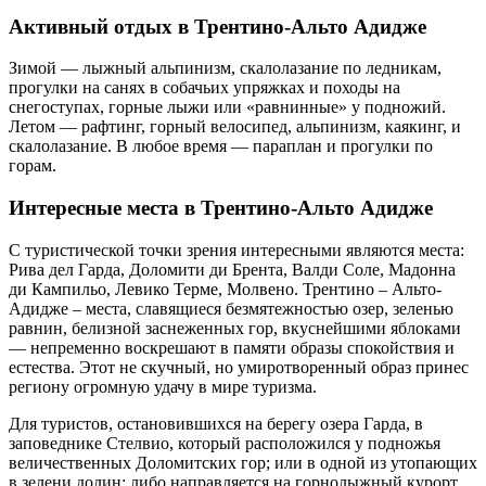
Активный отдых в Трентино-Альто Адидже
Зимой — лыжный альпинизм, скалолазание по ледникам,
прогулки на санях в собачьих упряжках и походы на
снегоступах, горные лыжи или «равнинные» у подножий.
Летом — рафтинг, горный велосипед, альпинизм, каякинг, и
скалолазание. В любое время — параплан и прогулки по
горам.
Интересные места в Трентино-Альто Адидже
С туристической точки зрения интересными являются места:
Рива дел Гарда, Доломити ди Брента, Валди Соле, Мадонна
ди Кампильо, Левико Терме, Молвено. Трентино – Альто-
Адидже – места, славящиеся безмятежностью озер, зеленью
равнин, белизной заснеженных гор, вкуснейшими яблоками
— непременно воскрешают в памяти образы спокойствия и
естества. Этот не скучный, но умиротворенный образ принес
региону огромную удачу в мире туризма.
Для туристов, остановившихся на берегу озера Гарда, в
заповеднике Стелвио, который расположился у подножья
величественных Доломитских гор; или в одной из утопающих
в зелени долин; либо направляется на горнолыжный курорт