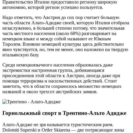
Правительство Италии предоставило региону широкую
автономию, которой регион успешно пользуется.
Надо отметить, что Австрия до сих пор считает большую
часть области Альто-Адидже своей, которую Италия отобрала
незаслуженно, в большей степени потому, что значительная
часть местного населения (около 68%) разговаривает на
немецком языке и между собой называют ее Южным
Тиролем. Влияние немецкой культуры здесь действительно
явно чувствуется, но, тем не менее, оно наложено на твердую
итальянскую базу.
Среди немецкоязычного населения образовалась даже
экстремистки настроенная группа, добивающаяся
присоединения этой области к Австрии, иногда даже при
помощи терроризма и насильственных действий. Стоит
заметить, что в области сохранилось множество немецких
названий и около трехсот австрийских замков.
Горнолыжный спорт в Трентино-Альто Адидже
Альто-Адидже не зря называется туристическим раем.
Dolomiti Superski и Ortler Skiarena — две потрясающие зоны