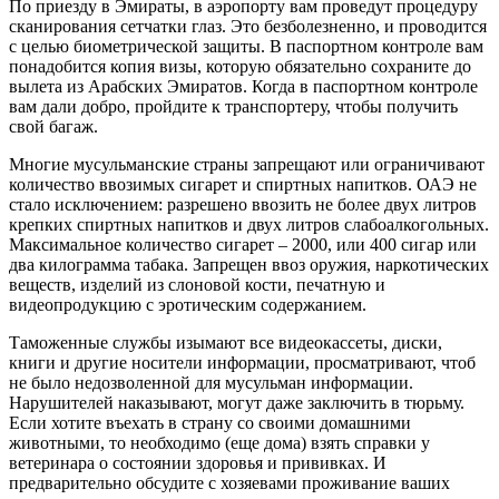
По приезду в Эмираты, в аэропорту вам проведут процедуру
сканирования сетчатки глаз. Это безболезненно, и проводится
с целью биометрической защиты. В паспортном контроле вам
понадобится копия визы, которую обязательно сохраните до
вылета из Арабских Эмиратов. Когда в паспортном контроле
вам дали добро, пройдите к транспортеру, чтобы получить
свой багаж.
Многие мусульманские страны запрещают или ограничивают
количество ввозимых сигарет и спиртных напитков. ОАЭ не
стало исключением: разрешено ввозить не более двух литров
крепких спиртных напитков и двух литров слабоалкогольных.
Максимальное количество сигарет – 2000, или 400 сигар или
два килограмма табака. Запрещен ввоз оружия, наркотических
веществ, изделий из слоновой кости, печатную и
видеопродукцию с эротическим содержанием.
Таможенные службы изымают все видеокассеты, диски,
книги и другие носители информации, просматривают, чтоб
не было недозволенной для мусульман информации.
Нарушителей наказывают, могут даже заключить в тюрьму.
Если хотите въехать в страну со своими домашними
животными, то необходимо (еще дома) взять справки у
ветеринара о состоянии здоровья и прививках. И
предварительно обсудите с хозяевами проживание ваших