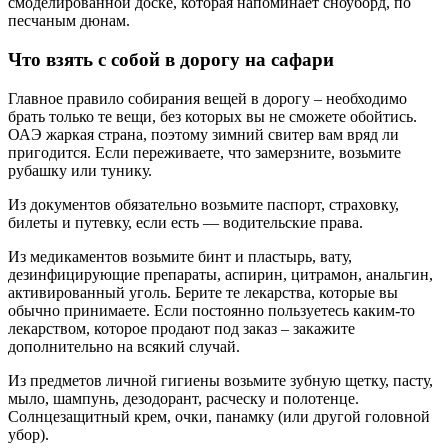
смоделированной доске, которая напоминает сноуборд, по
песчаным дюнам.
Что взять с собой в дорогу на сафари
Главное правило собирания вещей в дорогу – необходимо
брать только те вещи, без которых вы не сможете обойтись.
ОАЭ жаркая страна, поэтому зимний свитер вам вряд ли
пригодится. Если переживаете, что замерзните, возьмите
рубашку или тунику.
Из документов обязательно возьмите паспорт, страховку,
билеты и путевку, если есть — водительские права.
Из медикаментов возьмите бинт и пластырь, вату,
дезинфицирующие препараты, аспирин, цитрамон, анальгин,
активированный уголь. Берите те лекарства, которые вы
обычно принимаете. Если постоянно пользуетесь каким-то
лекарством, которое продают под заказ – закажите
дополнительно на всякий случай.
Из предметов личной гигиены возьмите зубную щетку, пасту,
мыло, шампунь, дезодорант, расческу и полотенце.
Солнцезащитный крем, очки, панамку (или другой головной
убор).