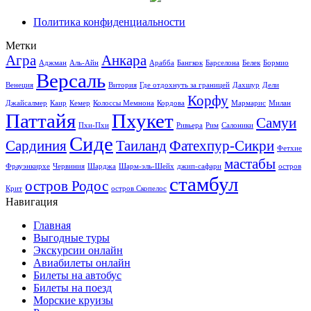
Политика конфиденциальности
Метки
Агра
Анкара
Аджман
Аль-Айн
Арабба
Бангкок
Барселона
Белек
Бормио
Версаль
Венеция
Витория
Где отдохнуть за границей
Дахшур
Дели
Корфу
Джайсалмер
Каир
Кемер
Колоссы Мемнона
Кордова
Мармарис
Милан
Паттайя
Пхукет
Самуи
Пхи-Пхи
Ривьера
Рим
Салоники
Сиде
Сардиния
Таиланд
Фатехпур-Сикри
Фетхие
мастабы
Фрауэнкирхе
Червиния
Шарджа
Шарм-эль-Шейх
джип-сафари
остров
стамбул
остров Родос
Крит
остров Скопелос
Навигация
Главная
Выгодные туры
Экскурсии онлайн
Авиабилеты онлайн
Билеты на автобус
Билеты на поезд
Морские круизы