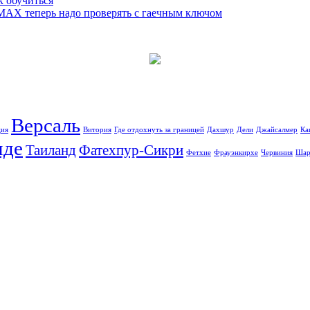
к обучиться
 MAX теперь надо проверять с гаечным ключом
Версаль
ция
Витория
Где отдохнуть за границей
Дахшур
Дели
Джайсалмер
Ка
иде
Таиланд
Фатехпур-Сикри
Фетхие
Фрауэнкирхе
Червиния
Шар