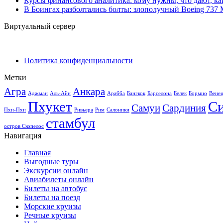
Курсы финансового аналитика: кому нужны, что дают, ка
В Боингах разболтались болты: злополучный Boeing 737
Виртуальный сервер
Политика конфиденциальности
Метки
Агра
Анкара
Аджман
Аль-Айн
Арабба
Бангкок
Барселона
Белек
Бормио
Вене
Пхукет
С
Самуи
Сардиния
Пхи-Пхи
Ривьера
Рим
Салоники
стамбул
остров Скопелос
Навигация
Главная
Выгодные туры
Экскурсии онлайн
Авиабилеты онлайн
Билеты на автобус
Билеты на поезд
Морские круизы
Речные круизы