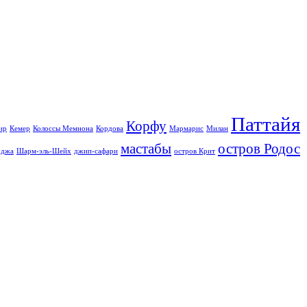
Паттайя
Корфу
ир
Кемер
Колоссы Мемнона
Кордова
Мармарис
Милан
мастабы
остров Родос
джа
Шарм-эль-Шейх
джип-сафари
остров Крит