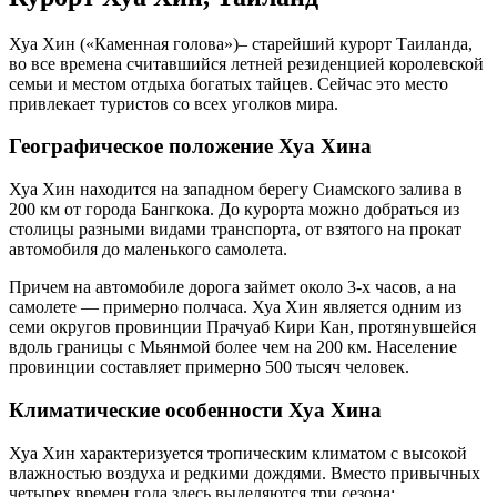
Хуа Хин («Каменная голова»)– старейший курорт Таиланда,
во все времена считавшийся летней резиденцией королевской
семьи и местом отдыха богатых тайцев. Сейчас это место
привлекает туристов со всех уголков мира.
Географическое положение Хуа Хина
Хуа Хин находится на западном берегу Сиамского залива в
200 км от города Бангкока. До курорта можно добраться из
столицы разными видами транспорта, от взятого на прокат
автомобиля до маленького самолета.
Причем на автомобиле дорога займет около 3-х часов, а на
самолете — примерно полчаса. Хуа Хин является одним из
семи округов провинции Прачуаб Кири Кан, протянувшейся
вдоль границы с Мьянмой более чем на 200 км. Население
провинции составляет примерно 500 тысяч человек.
Климатические особенности Хуа Хина
Хуа Хин характеризуется тропическим климатом с высокой
влажностью воздуха и редкими дождями. Вместо привычных
четырех времен года здесь выделяются три сезона: