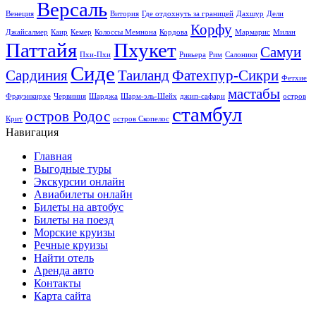
Версаль
Венеция
Витория
Где отдохнуть за границей
Дахшур
Дели
Корфу
Джайсалмер
Каир
Кемер
Колоссы Мемнона
Кордова
Мармарис
Милан
Паттайя
Пхукет
Самуи
Пхи-Пхи
Ривьера
Рим
Салоники
Сиде
Сардиния
Таиланд
Фатехпур-Сикри
Фетхие
мастабы
Фрауэнкирхе
Червиния
Шарджа
Шарм-эль-Шейх
джип-сафари
остров
стамбул
остров Родос
Крит
остров Скопелос
Навигация
Главная
Выгодные туры
Экскурсии онлайн
Авиабилеты онлайн
Билеты на автобус
Билеты на поезд
Морские круизы
Речные круизы
Найти отель
Аренда авто
Контакты
Карта сайта