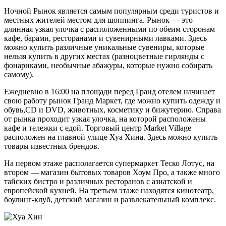
Ночной Рынок является самым популярным среди туристов и
местных жителей местом для шоппинга. Рынок — это
длинная узкая улочка с расположенными по обеим сторонам
кафе, барами, ресторанами и сувенирными лавками. Здесь
можно купить различные уникальные сувениры, которые
нельзя купить в других местах (разноцветные гирлянды с
фонариками, необычные абажуры, которые нужно собирать
самому).
Ежедневно в 16:00 на площади перед Гранд отелем начинает
свою работу рынок Гранд Маркет, где можно купить одежду и
обувь,CD и DVD, животных, косметику и бижутерию. Справа
от рынка проходит узкая улочка, на которой расположены
кафе и тележки с едой. Торговый центр Market Village
расположен на главной улице Хуа Хина. Здесь можно купить
товары известных брендов.
На первом этаже располагается супермаркет Теско Лотус, на
втором — магазин бытовых товаров Хоум Про, а также много
тайских бистро и различных ресторанов с азиатской и
европейской кухней. На третьем этаже находятся кинотеатр,
боулинг-клуб, детский магазин и развлекательный комплекс.