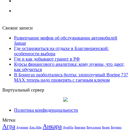
Свежие записи
Развенчание мифов об обслуживании автомобилей
Jaguar
Где остановиться на отдыхе в Благовещенской:
особенности выбора
Где и как добывают гранит в РФ
Курсы финансового аналитика: кому нужны, что дают,
как обучиться
В Боингах разболтались болты: злополучный Boeing 737
MAX теперь надо проверять с гаечным ключом
Виртуальный сервер
Политика конфиденциальности
Метки
Агра
Анкара
Аджман
Аль-Айн
Арабба
Бангкок
Барселона
Белек
Бормио