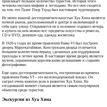
привлекает большое количество туристов. История этого
человека окутана мифами и легендами. Но все они сходятся
на том, что Луанг Пхор Тхуад был настоящим чудотворцем.
Не менее важной достопримечательностью Хуа Хина является
ночной рынок, расположенный в центре и включающий в
себя одну улицу. Открывается он в половине седьмого вечера,
и купить на нем можно все: предметы искусства и ремесла,
CD и DVD, дешевую еду, одежду, косметику.
В 1920-х годах во время правления Рамы VI был построен
дворец Маруекатайяван. Конструкция дворца отличается
большим количеством веранд, сделанных для поддержания
прохлады в летнее время. В настоящее время дворец является
музеем, украшенным королевскими реликвиями и старыми
фотографиями.
Еще одна достопримечательность, построенная во времена
правления Рамы VI – это железнодорожный вокзал. Он
сыграл очень важную роль в развитии Хуа Хина. На
сегодняшний момент станция является самым популярным
объектом среди туристов.
Экскурсии из Хуа Хина