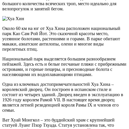
большого количества всяческих троп, место идеально для
велопрогулок и занятий бегом.
Около 60 км на юг от Хуа Хина расположен национальный
парк Као Сам Рой Йот. Это сказочной красоты место,
усеянное болотами, растениями и горами. В парке обитают
макаки, азиатские антилопы, олени и многие виды
перелетных птиц.
Национальный парк выделяется большим разнообразием
пейзажей. Здесь есть и белые песчаные пляжи с прибрежными
островами, и горные пещеры, и пресноводные болота с
населяющими их водоплавающими птицами.
Одна из ключевых достопримечательностей Хуа Хина –
королевский дворец. Он построен в испанском стиле и
состоит из четырех зданий. Дворец введен в эксплуатацию в
1926 году королем Рамой VII. В настоящее время дворец
является летней резиденцией короля Рамы IX и членов его
семьи.
Ват Хуай Монгкол – это буддийский храм с крупнейшей
статуей Луанг Пхор Тхуада. Статуя установлена так, что