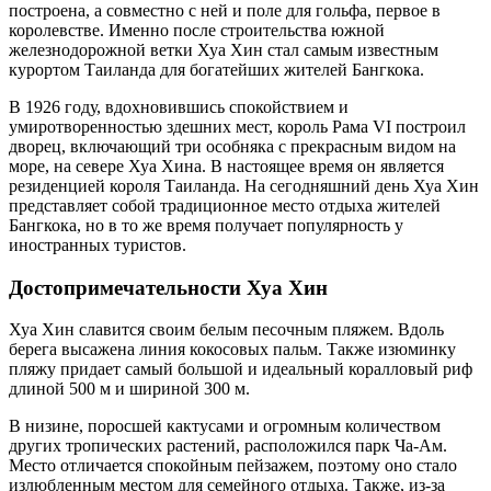
построена, а совместно с ней и поле для гольфа, первое в
королевстве. Именно после строительства южной
железнодорожной ветки Хуа Хин стал самым известным
курортом Таиланда для богатейших жителей Бангкока.
В 1926 году, вдохновившись спокойствием и
умиротворенностью здешних мест, король Рама VI построил
дворец, включающий три особняка с прекрасным видом на
море, на севере Хуа Хина. В настоящее время он является
резиденцией короля Таиланда. На сегодняшний день Хуа Хин
представляет собой традиционное место отдыха жителей
Бангкока, но в то же время получает популярность у
иностранных туристов.
Достопримечательности Хуа Хин
Хуа Хин славится своим белым песочным пляжем. Вдоль
берега высажена линия кокосовых пальм. Также изюминку
пляжу придает самый большой и идеальный коралловый риф
длиной 500 м и шириной 300 м.
В низине, поросшей кактусами и огромным количеством
других тропических растений, расположился парк Ча-Ам.
Место отличается спокойным пейзажем, поэтому оно стало
излюбленным местом для семейного отдыха. Также, из-за