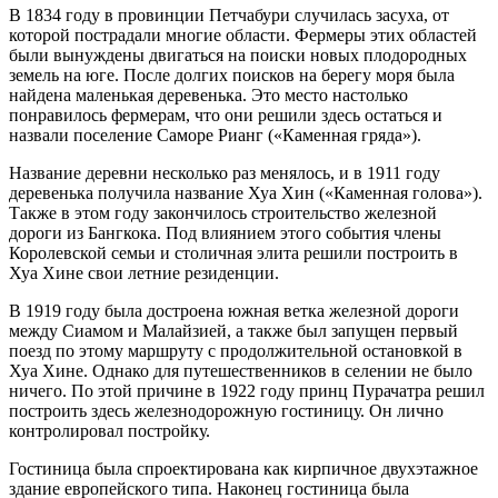
В 1834 году в провинции Петчабури случилась засуха, от
которой пострадали многие области. Фермеры этих областей
были вынуждены двигаться на поиски новых плодородных
земель на юге. После долгих поисков на берегу моря была
найдена маленькая деревенька. Это место настолько
понравилось фермерам, что они решили здесь остаться и
назвали поселение Саморе Рианг («Каменная гряда»).
Название деревни несколько раз менялось, и в 1911 году
деревенька получила название Хуа Хин («Каменная голова»).
Также в этом году закончилось строительство железной
дороги из Бангкока. Под влиянием этого события члены
Королевской семьи и столичная элита решили построить в
Хуа Хине свои летние резиденции.
В 1919 году была достроена южная ветка железной дороги
между Сиамом и Малайзией, а также был запущен первый
поезд по этому маршруту с продолжительной остановкой в
Хуа Хине. Однако для путешественников в селении не было
ничего. По этой причине в 1922 году принц Пурачатра решил
построить здесь железнодорожную гостиницу. Он лично
контролировал постройку.
Гостиница была спроектирована как кирпичное двухэтажное
здание европейского типа. Наконец гостиница была