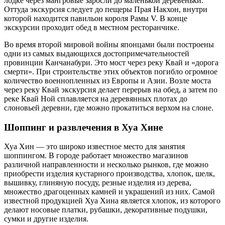
лодке через мангровые заросли до маленькой деревеньки.
Оттуда экскурсия следует до пещеры Прая Накхон, внутри
которой находится павильон короля Рамы V. В конце
экскурсии проходит обед в местном ресторанчике.
Во время второй мировой войны японцами были построены
одни из самых выдающихся достопримечательностей
провинции Канчанабури. Это мост через реку Квай и «дорога
смерти». При строительстве этих объектов погибло огромное
количество военнопленных из Европы и Азии. Возле моста
через реку Квай экскурсия делает перерыв на обед, а затем по
реке Квай Ной сплавляется на деревянных плотах до
слоновьей деревни, где можно прокатиться верхом на слоне.
Шоппинг и развлечения в Хуа Хине
Хуа Хин — это широко известное место для занятия
шоппингом. В городе работает множество магазинов
различной направленности и несколько рынков, где можно
приобрести изделия кустарного производства, хлопок, шелк,
вышивку, глиняную посуду, резные изделия из дерева,
множество драгоценных камней и украшений из них. Самой
известной продукцией Хуа Хина является хлопок, из которого
делают носовые платки, рубашки, декоративные подушки,
сумки и другие изделия.