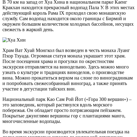
В 70 км на запад от Хуа Хина в национальном парке Каенг
Кракхан находится прекрасный водопад Пала У. В этих местах
действующий король Рама IX проходил свою монашескую
службу. Сам водопад находится около границы с Бирмой и
окружен большим количеством холодных бассейнов, несущих
свежесть в жаркий день.
Храм Ват Хуай Монгкол был возведен в честь монаха Луанг
Пхор Тхуада. Огромная статуя монаха украшает этот храм.
После посещения храма и прогулки по окрестностям
экскурсия отправляется на винодельню. Здесь можно много
узнать о культуре и традициях виноделов, о производстве
вина. Можно прокатиться верхом на слоне по виноградникам
и попробовать свежесобранный виноград, а также принять
участие в дегустации тайских вин.
Национальный парк Као Сам Рой Йот («Гора 300 вершин») –
это заповедник, который растянулся вдоль морского
побережья. Он обладает просто потрясающим пейзажем.
Покрытые джунглями вершины гор с плантациями манго,
многочисленные водопады.
Во время экскурсии производится увлекательная поездка на