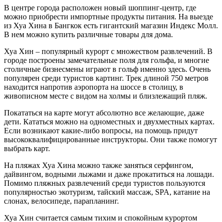
В центре города расположен новый шоппинг-центр, где
можно приобрести импортные продукты питания. На выезде
из Хуа Хина в Бангкок есть гигантский магазин Индекс Молл.
В нем можно купить различные товары для дома.
Хуа Хин – популярный курорт с множеством развлечений. В
городе построены замечательные поля для гольфа, и многие
столичные бизнесмены играют в гольф именно здесь. Очень
популярен среди туристов картинг. Трек длиной 750 метров
находится напротив аэропорта на шоссе в столицу, в
живописном месте с видом на холмы и близлежащий пляж.
Покататься на карте могут абсолютно все желающие, даже
дети. Кататься можно на одноместных и двухместных картах.
Если возникают какие-либо вопросы, на помощь придут
высококвалифицированные инструкторы. Они также помогут
выбрать карт.
На пляжах Хуа Хина можно также заняться серфингом,
дайвингом, водными лыжами и даже прокатиться на лошади.
Помимо пляжных развлечений среди туристов пользуются
популярностью экотуризм, тайский массаж, SPA, катание на
слонах, велосипеде, парапланинг.
Хуа Хин считается самым тихим и спокойным курортом