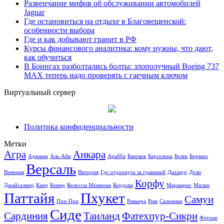
Развенчание мифов об обслуживании автомобилей
Jaguar
Где остановиться на отдыхе в Благовещенской:
особенности выбора
Где и как добывают гранит в РФ
Курсы финансового аналитика: кому нужны, что дают,
как обучиться
В Боингах разболтались болты: злополучный Boeing 737
MAX теперь надо проверять с гаечным ключом
Виртуальный сервер
Политика конфиденциальности
Метки
Агра
Анкара
Аджман
Аль-Айн
Арабба
Бангкок
Барселона
Белек
Бормио
Версаль
Венеция
Витория
Где отдохнуть за границей
Дахшур
Дели
Корфу
Джайсалмер
Каир
Кемер
Колоссы Мемнона
Кордова
Мармарис
Милан
Паттайя
Пхукет
Самуи
Пхи-Пхи
Ривьера
Рим
Салоники
Сиде
Сардиния
Таиланд
Фатехпур-Сикри
Фетхие