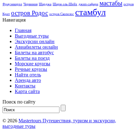
мастабы
Фрауэнкирхе
Червиния
Шарджа
Шарм-эль-Шейх
джип-сафари
остров
стамбул
остров Родос
Крит
остров Скопелос
Навигация
Главная
Выгодные туры
Экскурсии онлайн
Авиабилеты онлайн
Билеты на автобус
Билеты на поезд
Морские круизы
Речные круизы
Найти отель
Аренда авто
Контакты
Карта сайта
Поиск по сайту
© 2026
Mastertours Путешествия, туризм и экскурсии,
выгодные туры