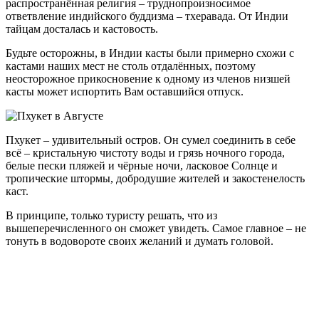
распространённая религия – труднопроизносимое
ответвление индийского буддизма – тхеравада. От Индии
тайцам досталась и кастовость.
Будьте осторожны, в Индии касты были примерно схожи с
кастами наших мест не столь отдалённых, поэтому
неосторожное прикосновение к одному из членов низшей
касты может испортить Вам оставшийся отпуск.
Пхукет – удивительный остров. Он сумел соединить в себе
всё – кристальную чистоту воды и грязь ночного города,
белые пески пляжей и чёрные ночи, ласковое Солнце и
тропические штормы, добродушие жителей и закостенелость
каст.
В принципе, только туристу решать, что из
вышеперечисленного он сможет увидеть. Самое главное – не
тонуть в водовороте своих желаний и думать головой.