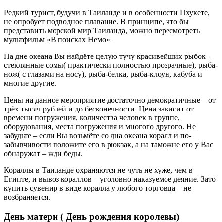
Редкий турист, будучи в Таиланде и в особенности Пхукете,
не опробует подводное плавание. В принципе, что бы
представить морской мир Таиланда, можно пересмотреть
мультфильм «В поисках Немо».
На дне океана Вы найдёте целую тучу красивейших рыбок –
стеклянные сомы( практически полностью прозрачные), рыба-
нож( с глазами на носу), рыба-белка, рыба-клоун, кабуба и
многие другие.
Цены на данное мероприятие достаточно демократичные – от
трёх тысяч рублей и до бесконечности. Цена зависит от
времени погружения, количества человек в группе,
оборудования, места погружения и многого другого. Не
забудьте – если Вы возьмёте со дна океана коралл и по-
забывчивости положите его в рюкзак, а на таможне его у Вас
обнаружат – жди беды.
Кораллы в Таиланде охраняются не чуть не хуже, чем в
Египте, и вывоз кораллов – уголовно наказуемое деяние. Зато
купить сувенир в виде коралла у любого торговца – не
возбраняется.
День матери ( День рождения королевы)