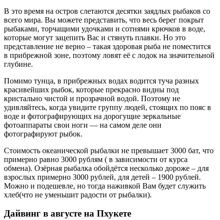
В это время на остров слетаются десятки заядлых рыбаков со
всего мира. Вы можете представить, что весь берег покрыт
рыбаками, торчащими удочками и сотнями крючков в воде,
которые могут зацепить Вас и стянуть плавки. Но это
представление не верно – такая здоровая рыба не поместится
в прибрежной зоне, поэтому ловят её с лодок на значительной
глубине.
Помимо тунца, в прибрежных водах водится туча разных
красивейших рыбок, которые прекрасно видны под
кристально чистой и прозрачной водой. Поэтому не
удивляйтесь, когда увидите группу людей, стоящих по пояс в
воде и фотографирующих на дорогущие зеркальные
фотоаппараты свои ноги — на самом деле они
фотографируют рыбок.
Стоимость океанической рыбалки не превышает 3000 бат, что
примерно равно 3000 рублям ( в зависимости от курса
обмена). Озёрная рыбалка обойдётся несколько дороже – для
взрослых примерно 3000 рублей, для детей – 1900 рублей.
Можно и подешевле, но тогда наживкой Вам будет служить
хлеб(что не уменьшит радости от рыбалки).
Дайвинг в августе на Пхукете