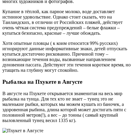
многих художников и фотографов.
Купание в тёплой, как парное молоко, воде доставляет
истинное удовольствие. Однако стоит сказать, что на
Таиландских, в отличии от Российских пляжей, действует
очень чёткая система предупреждений – белые флажки –
купаться безопасно, красные – лучше обождать.
Хотя опытные пловцы ( к коим относится 99% русских)
игнорируют данные информативные знаки, детей отпускать
купаться достаточно рискованно. Причиной тому –
возникающие течения воды, вызванные направлением
дуновения пассата. Действуют эти течения короткое время, но
утащить на глубину могут спокойно.
Рыбалка на Пхукете в Августе
В августе на Пхукете открывается знаменитая на весь мир
рыбалка на тунца. Для тех кто не знает – тунец это не
маленькие рыбки, которых мы можем кушать из баночек, а
здоровенная рыбина, длина которой может достигать пяти с
половиной метров(!), а вес – до тонны ( самый крупный
выловленный тунец весил 1335 кг).