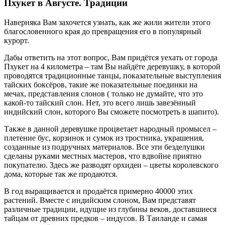
Пхукет в Августе. Традиции
Наверняка Вам захочется узнать, как же жили жители этого
благословенного края до превращения его в популярный
курорт.
Дабы ответить на этот вопрос, Вам придётся уехать от города
Пхукет на 4 километра – там Вы найдёте деревушку, в которой
проводятся традиционные танцы, показательные выступления
тайских боксёров, такие же показательные поединки на
мечах, представления слонов ( только не думайте, что это
какой-то тайский слон. Нет, это всего лишь завезённый
индийский слон, которого Вы сможете посмотреть в шапито).
Также в данной деревушке процветает народный промысел –
плетение бус, корзинок и сумок из тростника, украшения,
созданные из подручных материалов. Все эти безделушки
сделаны руками местных мастеров, что вдвойне приятно
покупателю. Здесь же разводят орхидеи – цветы королевского
дома, которые так же продаются.
В год выращивается и продаётся примерно 40000 этих
растений. Вместе с индийским слоном, Вам представят
различные традиции, идущие из глубины веков, доставшиеся
тайцам от древних предков – индусов. В Таиланде и самая