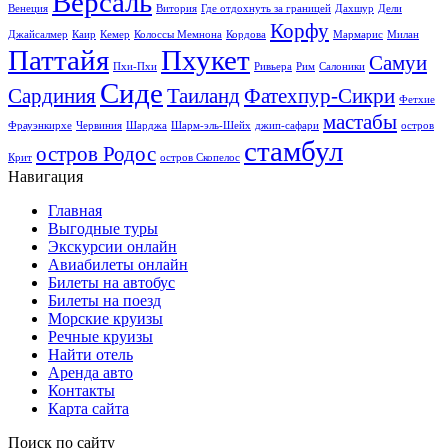
Версаль
Венеция
Витория
Где отдохнуть за границей
Дахшур
Дели
Корфу
Джайсалмер
Каир
Кемер
Колоссы Мемнона
Кордова
Мармарис
Милан
Паттайя
Пхукет
Самуи
Пхи-Пхи
Ривьера
Рим
Салоники
Сиде
Сардиния
Таиланд
Фатехпур-Сикри
Фетхие
мастабы
Фрауэнкирхе
Червиния
Шарджа
Шарм-эль-Шейх
джип-сафари
остров
стамбул
остров Родос
Крит
остров Скопелос
Навигация
Главная
Выгодные туры
Экскурсии онлайн
Авиабилеты онлайн
Билеты на автобус
Билеты на поезд
Морские круизы
Речные круизы
Найти отель
Аренда авто
Контакты
Карта сайта
Поиск по сайту