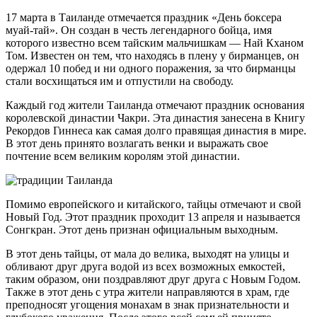
17 марта в Таиланде отмечается праздник «День боксера
муай-тай». Он создан в честь легендарного бойца, имя
которого известно всем тайским мальчишкам — Най Кханом
Том. Известен он тем, что находясь в плену у бирманцев, он
одержал 10 побед и ни одного поражения, за что бирманцы
стали восхищаться им и отпустили на свободу.
Каждый год жители Таиланда отмечают праздник основания
королевской династии Чакри. Эта династия занесена в Книгу
Рекордов Гиннеса как самая долго правящая династия в мире.
В этот день принято возлагать венки и выражать свое
почтение всем великим королям этой династии.
Помимо европейского и китайского, тайцы отмечают и свой
Новый Год. Этот праздник проходит 13 апреля и называется
Сонгкран. Этот день признан официальным выходным.
В этот день тайцы, от мала до велика, выходят на улицы и
обливают друг друга водой из всех возможных емкостей,
таким образом, они поздравляют друг друга с Новым Годом.
Также в этот день с утра жители направляются в храм, где
преподносят угощения монахам в знак признательности и