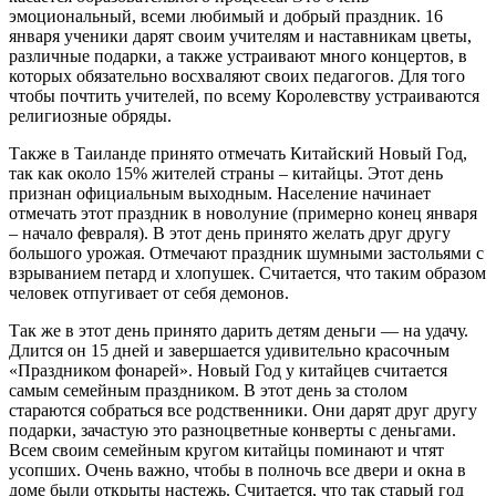
эмоциональный, всеми любимый и добрый праздник. 16
января ученики дарят своим учителям и наставникам цветы,
различные подарки, а также устраивают много концертов, в
которых обязательно восхваляют своих педагогов. Для того
чтобы почтить учителей, по всему Королевству устраиваются
религиозные обряды.
Также в Таиланде принято отмечать Китайский Новый Год,
так как около 15% жителей страны – китайцы. Этот день
признан официальным выходным. Население начинает
отмечать этот праздник в новолуние (примерно конец января
– начало февраля). В этот день принято желать друг другу
большого урожая. Отмечают праздник шумными застольями с
взрыванием петард и хлопушек. Считается, что таким образом
человек отпугивает от себя демонов.
Так же в этот день принято дарить детям деньги — на удачу.
Длится он 15 дней и завершается удивительно красочным
«Праздником фонарей». Новый Год у китайцев считается
самым семейным праздником. В этот день за столом
стараются собраться все родственники. Они дарят друг другу
подарки, зачастую это разноцветные конверты с деньгами.
Всем своим семейным кругом китайцы поминают и чтят
усопших. Очень важно, чтобы в полночь все двери и окна в
доме были открыты настежь. Считается, что так старый год