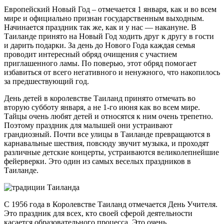
Европейский Новый Год – отмечается 1 января, как и во всем
мире и официально признан государственным выходным.
Начинается праздник так же, как и у нас — накануне. В
Таиланде принято на Новый Год ходить друг к другу в гости
и дарить подарки. За день до Нового Года каждая семья
проводит интересный обряд очищения с участием
приглашенного ламы. По поверью, этот обряд помогает
избавиться от всего негативного и ненужного, что накопилось
за предшествующий год.
День детей в королевстве Таиланд принято отмечать во
вторую субботу января, а не 1-го июня как во всем мире.
Тайцы очень любят детей и относятся к ним очень трепетно.
Поэтому праздник для малышей они устраивают
грандиозный. Почти все улицы в Таиланде превращаются в
карнавальные шествия, повсюду звучит музыка, и проходят
различные детские концерты, устраиваются великолепнейшие
фейерверки. Это один из самых веселых праздников в
Таиланде.
С 1956 года в Королевстве Таиланд отмечается День Учителя.
Это праздник для всех, кто своей сферой деятельности
касается образовательного процесса. Это очень