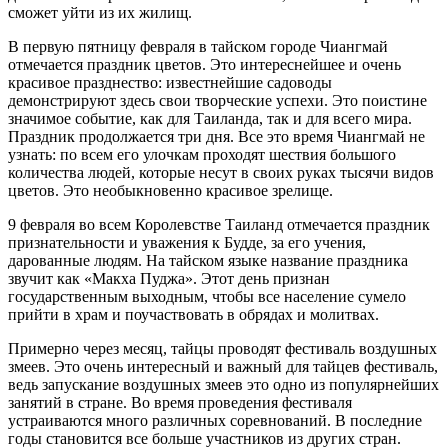
сможет уйти из их жилищ.
В первую пятницу февраля в тайском городе Чиангмай
отмечается праздник цветов. Это интереснейшее и очень
красивое празднество: известнейшие садоводы
демонстрируют здесь свои творческие успехи. Это поистине
значимое событие, как для Таиланда, так и для всего мира.
Праздник продолжается три дня. Все это время Чиангмай не
узнать: по всем его улочкам проходят шествия большого
количества людей, которые несут в своих руках тысячи видов
цветов. Это необыкновенно красивое зрелище.
9 февраля во всем Королевстве Таиланд отмечается праздник
признательности и уважения к Будде, за его учения,
дарованные людям. На тайском языке название праздника
звучит как «Макха Пуджа». Этот день признан
государственным выходным, чтобы все население сумело
прийти в храм и поучаствовать в обрядах и молитвах.
Примерно через месяц, тайцы проводят фестиваль воздушных
змеев. Это очень интересный и важный для тайцев фестиваль,
ведь запускание воздушных змеев это одно из популярнейших
занятий в стране. Во время проведения фестиваля
устраиваются много различных соревнований. В последние
годы становится все больше участников из других стран.