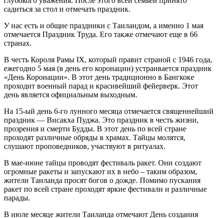
глубокого уважения. После этого всей семьей принято
садиться за стол и отмечать праздник.
У нас есть и общие праздники с Таиландом, а именно 1 мая
отмечается Праздник Труда. Его также отмечают еще в 66
странах.
В честь Короля Рамы IX, который правит страной с 1946 года,
ежегодно 5 мая (в день его коронации) устраивается праздник
«День Коронации». В этот день традиционно в Бангкоке
проходит военный парад и красивейший фейерверк. Этот
день является официальным выходным.
На 15-ый день 6-го лунного месяца отмечается священнейший
праздник — Висакха Пуджа. Это праздник в честь жизни,
прозрения и смерти Будды. В этот день по всей стране
проходят различные обряды в храмах. Тайцы молятся,
слушают проповедников, участвуют в ритуалах.
В мае-июне тайцы проводят фестиваль ракет. Они создают
огромные ракеты и запускают их в небо – таким образом,
жители Таиланда просят богов о дожде. Помимо пускания
ракет по всей стране проходят яркие фестивали и различные
парады.
В июле месяце жители Таиланда отмечают День создания