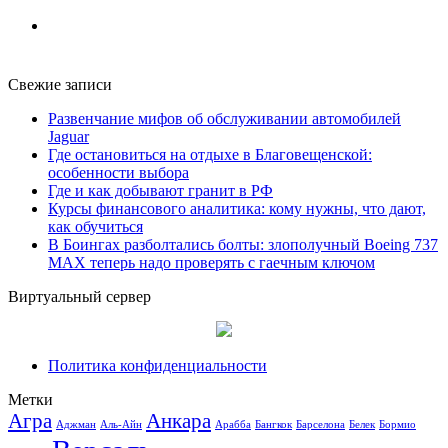
Свежие записи
Развенчание мифов об обслуживании автомобилей
Jaguar
Где остановиться на отдыхе в Благовещенской:
особенности выбора
Где и как добывают гранит в РФ
Курсы финансового аналитика: кому нужны, что дают,
как обучиться
В Боингах разболтались болты: злополучный Boeing 737
MAX теперь надо проверять с гаечным ключом
Виртуальный сервер
Политика конфиденциальности
Метки
Агра
Анкара
Аджман
Аль-Айн
Арабба
Бангкок
Барселона
Белек
Бормио