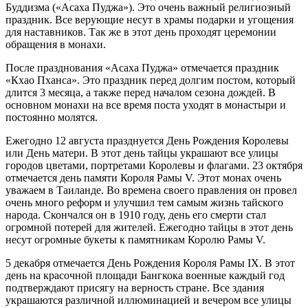
Буддизма («Асаха Пуджа»). Это очень важный религиозный
праздник. Все верующие несут в храмы подарки и угощения
для наставников. Так же в этот день проходят церемонии
обращения в монахи.
После празднования «Асаха Пуджа» отмечается праздник
«Кхао Пханса». Это праздник перед долгим постом, который
длится 3 месяца, а также перед началом сезона дождей. В
основном монахи на все время поста уходят в монастыри и
постоянно молятся.
Ежегодно 12 августа празднуется День Рождения Королевы
или День матери. В этот день тайцы украшают все улицы
городов цветами, портретами Королевы и флагами. 23 октября
отмечается день памяти Короля Рамы V. Этот монах очень
уважаем в Таиланде. Во времена своего правления он провел
очень много реформ и улучшил тем самым жизнь тайского
народа. Скончался он в 1910 году, день его смерти стал
огромной потерей для жителей. Ежегодно тайцы в этот день
несут огромные букеты к памятникам Королю Рамы V.
5 декабря отмечается День Рождения Короля Рамы IX. В этот
день на красочной площади Бангкока военные каждый год
подтверждают присягу на верность стране. Все здания
украшаются различной иллюминацией и вечером все улицы