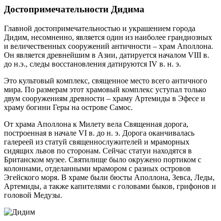
Достопримечательности Дидима
Главной достопримечательностью и украшением города
Дидим, несомненно, является один из наиболее грандиозных
и величественных сооружений античности – храм Аполлона.
Он является древнейшим в Азии, датируется началом VIII в.
до н.э., следы восстановления датируются IV в. н. э.
Это культовый комплекс, священное место всего античного
мира. По размерам этот храмовый комплекс уступал только
двум сооружениям древности – храму Артемиды в Эфесе и
храму богини Геры на острове Самос.
От храма Аполлона к Милету вела Священная дорога,
построенная в начале VI в. до н. э. Дорога оканчивалась
галереей из статуй священнослужителей и мраморных
сидящих львов по сторонам. Сейчас статуи находятся в
Британском музее. Святилище было окружено портиком с
колоннами, отделанными мрамором с разных островов
Эгейского моря. В храме были бюсты Аполлона, Зевса, Леды,
Артемиды, а также капителями с головами быков, грифонов и
головой Медузы.