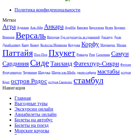
Политика конфиденциальности
Метки
Агра
Анкара
Аджман
Аль-Айн
Арабба
Бангкок
Барселона
Белек
Бормио
Версаль
Венеция
Витория
Где отдохнуть за границей
Дахшур
Дели
Корфу
Джайсалмер
Каир
Кемер
Колоссы Мемнона
Кордова
Мармарис
Милан
Паттайя
Пхукет
Самуи
Пхи-Пхи
Ривьера
Рим
Салоники
Сиде
Сардиния
Таиланд
Фатехпур-Сикри
Фетхие
мастабы
Фрауэнкирхе
Червиния
Шарджа
Шарм-эль-Шейх
джип-сафари
остров
стамбул
остров Родос
Крит
остров Скопелос
Навигация
Главная
Выгодные туры
Экскурсии онлайн
Авиабилеты онлайн
Билеты на автобус
Билеты на поезд
Морские круизы