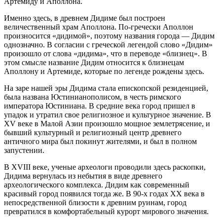
Артемиду и Аполлона.
Именно здесь, в древнем Дидиме был построен
величественный храм Аполлона. По-гречески Аполлон
произносится «дидимой», поэтому названия города — Дидим
однозначно. В согласии с греческой легендой слово «Дидим»
произошло от слова «дидима», что в переводе «близнец». В
этом смысле название Дидим относится к близнецам
Аполлону и Артемиде, которые по легенде рождены здесь.
На заре нашей эры Дидима стала епископской резиденцией,
была названа Юстинианополисом, в честь римского
императора Юстиниана. В средние века город пришел в
упадок и утратил свое религиозное и культурное значение. В
XV веке в Малой Азии произошло мощное землетрясение, и
бывший культурный и религиозный центр древнего
античного мира был покинут жителями, и был в полном
запустении.
В XVIII веке, ученые археологи проводили здесь раскопки,
Дидима вернулась из небытия в виде древнего
археологического комплекса. Дидим как современный
красивый город появился тогда же. В 90-х годах XX века в
непосредственной близости к древним руинам, город
превратился в комфортабельный курорт мирового значения.