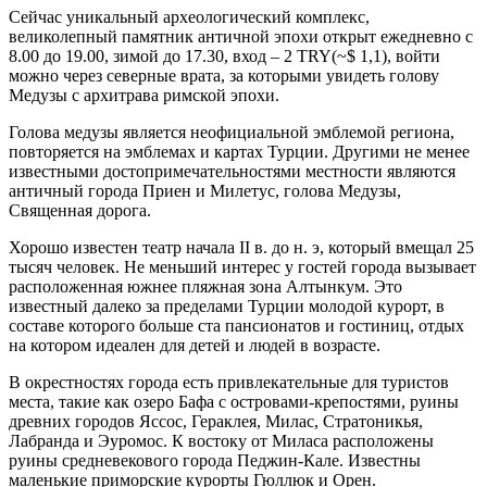
Сейчас уникальный археологический комплекс,
великолепный памятник античной эпохи открыт ежедневно с
8.00 до 19.00, зимой до 17.30, вход – 2 TRY(~$ 1,1), войти
можно через северные врата, за которыми увидеть голову
Медузы с архитрава римской эпохи.
Голова медузы является неофициальной эмблемой региона,
повторяется на эмблемах и картах Турции. Другими не менее
известными достопримечательностями местности являются
античный города Приен и Милетус, голова Медузы,
Священная дорога.
Хорошо известен театр начала II в. до н. э, который вмещал 25
тысяч человек. Не меньший интерес у гостей города вызывает
расположенная южнее пляжная зона Алтынкум. Это
известный далеко за пределами Турции молодой курорт, в
составе которого больше ста пансионатов и гостиниц, отдых
на котором идеален для детей и людей в возрасте.
В окрестностях города есть привлекательные для туристов
места, такие как озеро Бафа с островами-крепостями, руины
древних городов Яссос, Гераклея, Милас, Стратоникья,
Лабранда и Эуромос. К востоку от Миласа расположены
руины средневекового города Педжин-Кале. Известны
маленькие приморские курорты Гюллюк и Орен.