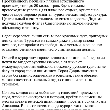
Протяженность песчаных пляжей естественного
происхождения до 80 километров. Здесь созданы
превосходные условия для пляжного отдыха, кристально
чистое море, хорошо развитая туристическая инфраструктура.
Центральный пляж Алтынкум является гордостью Дидима,
получил Голубой флаг за благоприятную экологическую
обстановку и чистоту.
Вдоль береговой линии есть много красивых бухт, пригодных
для купания. Туристов на пляжах даже в разгар сезона
немного, нет проблем со свободными местами, в основном
отдыхают семейные пары, часто с маленькими детьми.
Отелей в курортном городе немного, гостиничный персонал
почти не владеет русским языком, в отличие от
международного английского, поскольку русские туристы не
балуют город своим вниманием. Город Дидим знаменит
своим богатым историческим наследием, таким образом
можно совместить пляжный отдых с познавательным
туризмом.
Со всех концов света любители путешествий приезжают
сюда, чтобы прикоснуться к истории, пройти по памятным
местам древнегреческой цивилизации, посетить руины храма
Аполлона. В окрестностях города курорта также много