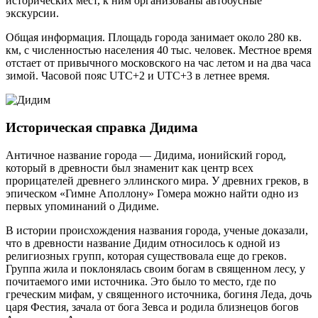
исторических мест, к ним организованы автобусные
экскурсии.
Общая информация. Площадь города занимает около 280 кв.
км, с численностью населения 40 тыс. человек. Местное время
отстает от привычного московского на час летом и на два часа
зимой. Часовой пояс UTC+2 и UTC+3 в летнее время.
Историческая справка Дидима
Античное название города — Дидима, ионийский город,
который в древности был знаменит как центр всех
прорицателей древнего эллинского мира. У древних греков, в
эпическом «Гимне Аполлону» Гомера можно найти одно из
первых упоминаний о Дидиме.
В истории происхождения названия города, ученые доказали,
что в древности название Дидим относилось к одной из
религиозных групп, которая существовала еще до греков.
Группа жила и поклонялась своим богам в священном лесу, у
почитаемого ими источника. Это было то место, где по
греческим мифам, у священного источника, богиня Леда, дочь
царя Фестия, зачала от бога Зевса и родила близнецов богов