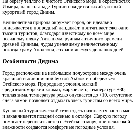
На берегу теплого и чистого Эгейского моря, в окрестностях
Измира, на юго-западе Турции находится тихий уютный
курортный город Дидим.
Великолепная природа окружает город, он идеально
вписывается в природный ландшафт, притягивает ежегодно
тысячи туристов, благодаря известному во всем мире
песчаному пляжу Алтынкум, руинам античного времени
древней Дидимы, чудом уцелевшему величественному
некогда храму Аполлона, сохранившемуся до наших дней.
Особенности Дидима
Город расположен на небольшом полуострове между очень
красивой и живописной бухтой Акбюк и побережьем
Эгейского моря. Природные условия, мягкий
средиземноморский климат, жаркое лето, температура +30,
теплая зима, температура редко опускается до +10, отсутствие
снега зимой позволяет отдыхать здесь туристам со всего мира.
Купальный туристический сезон здесь начинается рано в мае
и заканчивается поздней осенью в октябре. Жаркую погоду
помогает переносить ветер с Эгейского моря, при невысокой
влажности создаются комфортные погодные условия.