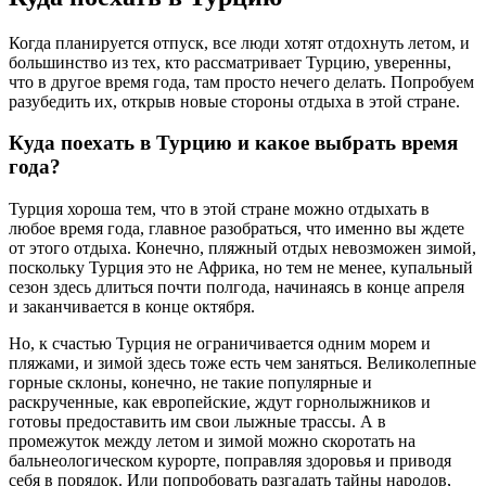
Когда планируется отпуск, все люди хотят отдохнуть летом, и
большинство из тех, кто рассматривает Турцию, уверенны,
что в другое время года, там просто нечего делать. Попробуем
разубедить их, открыв новые стороны отдыха в этой стране.
Куда поехать в Турцию и какое выбрать время
года?
Турция хороша тем, что в этой стране можно отдыхать в
любое время года, главное разобраться, что именно вы ждете
от этого отдыха. Конечно, пляжный отдых невозможен зимой,
поскольку Турция это не Африка, но тем не менее, купальный
сезон здесь длиться почти полгода, начинаясь в конце апреля
и заканчивается в конце октября.
Но, к счастью Турция не ограничивается одним морем и
пляжами, и зимой здесь тоже есть чем заняться. Великолепные
горные склоны, конечно, не такие популярные и
раскрученные, как европейские, ждут горнолыжников и
готовы предоставить им свои лыжные трассы. А в
промежуток между летом и зимой можно скоротать на
бальнеологическом курорте, поправляя здоровья и приводя
себя в порядок. Или попробовать разгадать тайны народов,