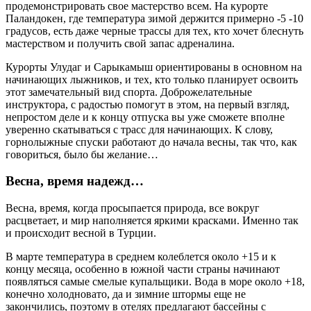
продемонстрировать свое мастерство всем. На курорте
Паландокен, где температура зимой держится примерно -5 -10
градусов, есть даже черные трассы для тех, кто хочет блеснуть
мастерством и получить свой запас адреналина.
Курорты Улудаг и Сарыкамыш ориентированы в основном на
начинающих лыжников, и тех, кто только планирует освоить
этот замечательный вид спорта. Доброжелательные
инструктора, с радостью помогут в этом, на первый взгляд,
непростом деле и к концу отпуска вы уже сможете вполне
уверенно скатываться с трасс для начинающих. К слову,
горнолыжные спуски работают до начала весны, так что, как
говориться, было бы желание…
Весна, время надежд…
Весна, время, когда просыпается природа, все вокруг
расцветает, и мир наполняется яркими красками. Именно так
и происходит весной в Турции.
В марте температура в среднем колеблется около +15 и к
концу месяца, особенно в южной части страны начинают
появляться самые смелые купальщики. Вода в море около +18,
конечно холодновато, да и зимние штормы еще не
закончились, поэтому в отелях предлагают бассейны с