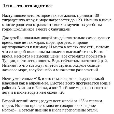
Лето…то, что ждут все
Наступившее лето, которое так все ждали, приносит 30-
тиградусную жару, и море нагревается до +23. Именно в июне
многие родители отравляют своих измученных учебным
годом школьников вместе с бабушками.
Для детей и пожилых людей это действительно самое лучшее
время, еще не так жарко, море прогрето, и проще
адаптироваться к климату. И места в отелях еще есть, потому
что со второй половины начинается высокий сезон. В это
время, несмотря на высоки цены, все стремятся побывать в
Турции, и это легко понять. Ведь сейчас там настоящий рай.
Именно то что все ждут от этой страны. Жаркое солнце,
ласковое море, голубое небо и множество развлечений.
Ночи уже теплые +18, и что немаловажно воздух не такой
влажный как в апреле-мае. Быстрее всего прогревается вода в
районах Алании и Белека, а вот Эгейское море не спешит к
лету и в июне вода в нем около +20.
Второй летний месяц радует всех жарой за +35 и теплым
морем. Именно про него многие говорят «как парное
молоко». Поэтому именно в июле переполнены отели,