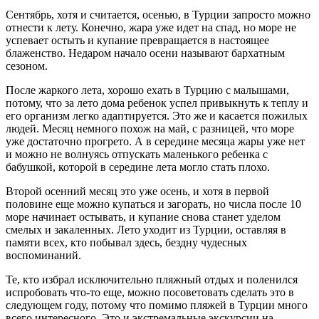
Сентябрь, хотя и считается, осенью, в Турции запросто можно
отнести к лету. Конечно, жара уже идет на спад, но море не
успевает остыть и купание превращается в настоящее
блаженство. Недаром начало осени называют бархатным
сезоном.
После жаркого лета, хорошо ехать в Турцию с малышами,
потому, что за лето дома ребенок успел привыкнуть к теплу и
его организм легко адаптируется. Это же и касается пожилых
людей. Месяц немного похож на май, с разницей, что море
уже достаточно прогрето. А в середине месяца жары уже нет
и можно не волнуясь отпускать маленького ребенка с
бабушкой, которой в середине лета могло стать плохо.
Второй осенний месяц это уже осень, и хотя в первой
половине еще можно купаться и загорать, но числа после 10
море начинает остывать, и купание снова станет уделом
смелых и закаленных. Лето уходит из Турции, оставляя в
памяти всех, кто побывал здесь, бездну чудесных
воспоминаний.
Те, кто избрал исключительно пляжный отдых и поленился
испробовать что-то еще, можно посоветовать сделать это в
следующем году, потому что помимо пляжей в Турции много
всего интересного. Это и экстремальные экскурсии на