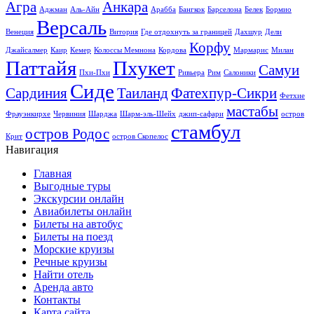
Агра
Анкара
Аджман
Аль-Айн
Арабба
Бангкок
Барселона
Белек
Бормио
Версаль
Венеция
Витория
Где отдохнуть за границей
Дахшур
Дели
Корфу
Джайсалмер
Каир
Кемер
Колоссы Мемнона
Кордова
Мармарис
Милан
Паттайя
Пхукет
Самуи
Пхи-Пхи
Ривьера
Рим
Салоники
Сиде
Сардиния
Таиланд
Фатехпур-Сикри
Фетхие
мастабы
Фрауэнкирхе
Червиния
Шарджа
Шарм-эль-Шейх
джип-сафари
остров
стамбул
остров Родос
Крит
остров Скопелос
Навигация
Главная
Выгодные туры
Экскурсии онлайн
Авиабилеты онлайн
Билеты на автобус
Билеты на поезд
Морские круизы
Речные круизы
Найти отель
Аренда авто
Контакты
Карта сайта