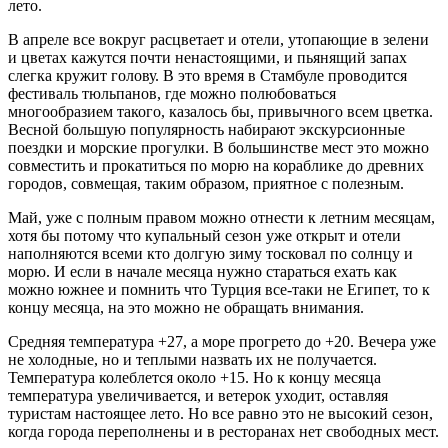
лето.
В апреле все вокруг расцветает и отели, утопающие в зелени
и цветах кажутся почти ненастоящими, и пьянящий запах
слегка кружит голову. В это время в Стамбуле проводится
фестиваль тюльпанов, где можно полюбоваться
многообразием такого, казалось бы, привычного всем цветка.
Весной большую популярность набирают экскурсионные
поездки и морские прогулки. В большинстве мест это можно
совместить и прокатиться по морю на кораблике до древних
городов, совмещая, таким образом, приятное с полезным.
Май, уже с полным правом можно отнести к летним месяцам,
хотя бы потому что купальный сезон уже открыт и отели
наполняются всеми кто долгую зиму тосковал по солнцу и
морю. И если в начале месяца нужно стараться ехать как
можно южнее и помнить что Турция все-таки не Египет, то к
концу месяца, на это можно не обращать внимания.
Средняя температура +27, а море прогрето до +20. Вечера уже
не холодные, но и теплыми назвать их не получается.
Температура колеблется около +15. Но к концу месяца
температура увеличивается, и ветерок уходит, оставляя
туристам настоящее лето. Но все равно это не высокий сезон,
когда города переполнены и в ресторанах нет свободных мест.