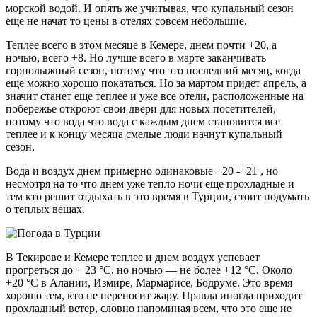
морской водой. И опять же учитывая, что купальный сезон
еще не начат то цены в отелях совсем небольшие.
Теплее всего в этом месяце в Кемере, днем почти +20, а
ночью, всего +8. Но лучше всего в марте заканчивать
горнолыжный сезон, потому что это последний месяц, когда
еще можно хорошо покататься. Но за мартом придет апрель, а
значит станет еще теплее и уже все отели, расположенные на
побережье откроют свои двери для новых посетителей,
потому что вода что вода с каждым днем становится все
теплее и к концу месяца смелые люди начнут купальный
сезон.
Вода и воздух днем примерно одинаковые +20 -+21 , но
несмотря на то что днем уже тепло ночи еще прохладные и
тем кто решит отдыхать в это время в Турции, стоит подумать
о теплых вещах.
В Текирове и Кемере теплее и днем воздух успевает
прогреться до + 23 °C, но ночью — не более +12 °C. Около
+20 °C в Алании, Измире, Мармарисе, Бодруме. Это время
хорошо тем, кто не переносит жару. Правда иногда приходит
прохладный ветер, словно напоминая всем, что это еще не