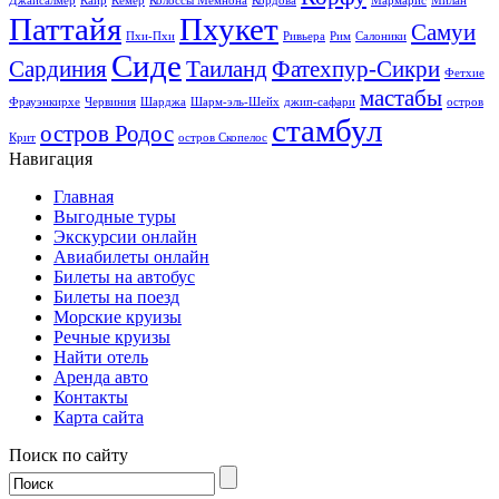
Джайсалмер
Каир
Кемер
Колоссы Мемнона
Кордова
Мармарис
Милан
Паттайя
Пхукет
Самуи
Пхи-Пхи
Ривьера
Рим
Салоники
Сиде
Сардиния
Таиланд
Фатехпур-Сикри
Фетхие
мастабы
Фрауэнкирхе
Червиния
Шарджа
Шарм-эль-Шейх
джип-сафари
остров
стамбул
остров Родос
Крит
остров Скопелос
Навигация
Главная
Выгодные туры
Экскурсии онлайн
Авиабилеты онлайн
Билеты на автобус
Билеты на поезд
Морские круизы
Речные круизы
Найти отель
Аренда авто
Контакты
Карта сайта
Поиск по сайту