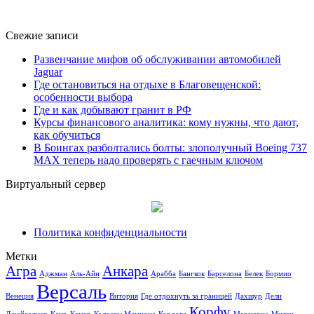
Свежие записи
Развенчание мифов об обслуживании автомобилей
Jaguar
Где остановиться на отдыхе в Благовещенской:
особенности выбора
Где и как добывают гранит в РФ
Курсы финансового аналитика: кому нужны, что дают,
как обучиться
В Боингах разболтались болты: злополучный Boeing 737
MAX теперь надо проверять с гаечным ключом
Виртуальный сервер
Политика конфиденциальности
Метки
Агра
Анкара
Аджман
Аль-Айн
Арабба
Бангкок
Барселона
Белек
Бормио
Версаль
Венеция
Витория
Где отдохнуть за границей
Дахшур
Дели
Корфу