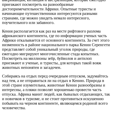
приезжают посмотреть на разнообразные
достопримечательности Африки. Опытные туристы и
начинающие путешественники интересуются разными
странами, где можно увидеть немало интересного,
поучительного или забавного.
Кения располагается как раз на месте рифтового разлома
африканского континента, где по информации ученых часть
Африки откалывается от основного континента. За счет этого
низменность в районе национального парка Кении Серенгети
представляет собой уникальный уголок природы, где
ежегодно мигрируют многочисленные стада копытных.
Посмотреть на миллионы зебр, буйволов и антилоп
приезжают и ученые, и туристы, для которых такой вояж
животных непонятен и загадочен.
Собираясь на отдых перед очередным отпуском, задумайтесь
над тем, а не отправиться ли на отдых в Кению. Природа в
этой стране изумительна, животные Кении разнообразны и
интересны, а пляжи позволят хорошенько провести часть
отпуска. Африка манит людей, как бывалых отдыхающих, так
и новичков в туризме, и не стоит противиться искушению
побывать на черном континенте, являющемся родиной всего
человечества.