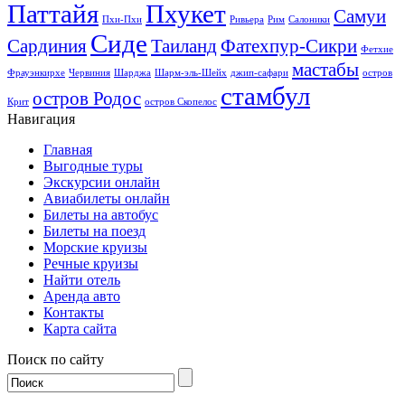
Паттайя
Пхукет
Самуи
Пхи-Пхи
Ривьера
Рим
Салоники
Сиде
Сардиния
Таиланд
Фатехпур-Сикри
Фетхие
мастабы
Фрауэнкирхе
Червиния
Шарджа
Шарм-эль-Шейх
джип-сафари
остров
стамбул
остров Родос
Крит
остров Скопелос
Навигация
Главная
Выгодные туры
Экскурсии онлайн
Авиабилеты онлайн
Билеты на автобус
Билеты на поезд
Морские круизы
Речные круизы
Найти отель
Аренда авто
Контакты
Карта сайта
Поиск по сайту