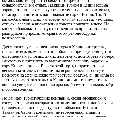
океана, многие туристы совмещают приятный и
ознакомительный отдых. Пляжный туризм в Кении весьма
хорош, что позволяет искупаться в теплых океанских водах,
позагорать и посетить национальные парки Кении. Такой
разнообразный отдых интересен многим туристам, у которых
отпуск невелик, а впечатлений хочется получить много. Но
конечно большая часть путешественников приезжает сюда
ради дикой природы, которая в этом районе Африки
великолепна.
Для многих путешественников туры в Кению интересны,
прежде всего, возможностью побыть на природе и увидеть в
естественных условиях диких животных, посмотреть на озеро
Викторию и взглянуть на высочайшую вершину Африки –
гору Килиманджаро. Высота этой горы, возраст которой
весьма значителен, позволяет на вершине лежать снегу и,
несмотря на африканские температуры воздуха, он никогда не
тает. А кроме этого отдых в Кении запомнится тем, что вы
воочию увидите слонов и носорогов, бегемотов и львов, зебр
и бородавочника.
По данным туристических компаний, среди африканских
государств, число которых превышает полсотни, наибольшей
привлекательностью для туристов обладают Кения и
Танзания. Черный континент интересен европейцам и
американцам, китайцам и австралийцам, которые ежегодно