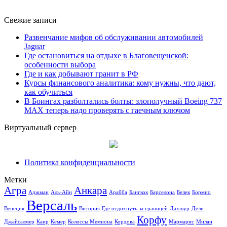
Свежие записи
Развенчание мифов об обслуживании автомобилей
Jaguar
Где остановиться на отдыхе в Благовещенской:
особенности выбора
Где и как добывают гранит в РФ
Курсы финансового аналитика: кому нужны, что дают,
как обучиться
В Боингах разболтались болты: злополучный Boeing 737
MAX теперь надо проверять с гаечным ключом
Виртуальный сервер
Политика конфиденциальности
Метки
Агра
Анкара
Аджман
Аль-Айн
Арабба
Бангкок
Барселона
Белек
Бормио
Версаль
Венеция
Витория
Где отдохнуть за границей
Дахшур
Дели
Корфу
Джайсалмер
Каир
Кемер
Колоссы Мемнона
Кордова
Мармарис
Милан