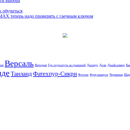
сти выбора
к обучиться
 MAX теперь надо проверять с гаечным ключом
Версаль
ция
Витория
Где отдохнуть за границей
Дахшур
Дели
Джайсалмер
Ка
иде
Таиланд
Фатехпур-Сикри
Фетхие
Фрауэнкирхе
Червиния
Шар