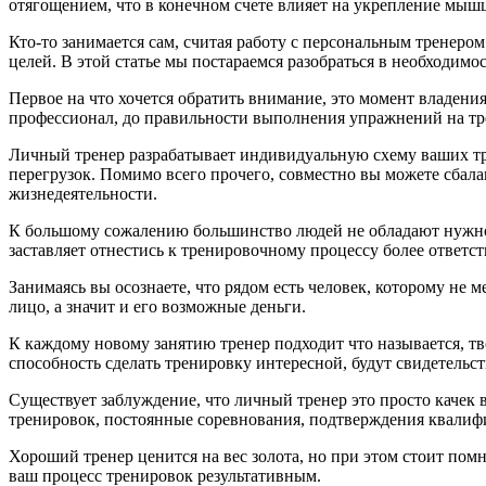
отягощением, что в конечном счете влияет на укрепление мыш
Кто-­то занимается сам, считая работу с персональным тренер
целей. В этой статье мы постараемся разобраться в необходимо
Первое на что хочется обратить внимание, это момент владен
профессионал, до правильности выполнения упражнений на тр
Личный тренер разрабатывает индивидуальную схему ваших тре
перегрузок. Помимо всего прочего, совместно вы можете сбал
жизнедеятельности.
К большому сожалению большинство людей не обладают нужной 
заставляет отнестись к тренировочному процессу более ответст
Занимаясь вы осознаете, что рядом есть человек, которому не м
лицо, а значит и его возможные деньги.
К каждому новому занятию тренер подходит что называется, т
способность сделать тренировку интересной, будут свидетельс
Существует заблуждение, что личный тренер это просто качек 
тренировок, постоянные соревнования, подтверждения квалиф
Хороший тренер ценится на вес золота, но при этом стоит пом
ваш процесс тренировок результативным.