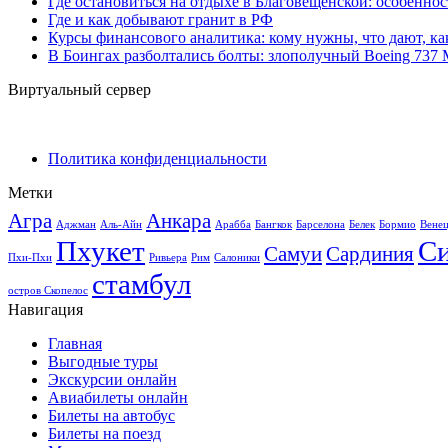
Где остановиться на отдыхе в Благовещенской: особенно
Где и как добывают гранит в РФ
Курсы финансового аналитика: кому нужны, что дают, ка
В Боингах разболтались болты: злополучный Boeing 737
Виртуальный сервер
Политика конфиденциальности
Метки
Агра
Анкара
Аджман
Аль-Айн
Арабба
Бангкок
Барселона
Белек
Бормио
Вене
Пхукет
С
Самуи
Сардиния
Пхи-Пхи
Ривьера
Рим
Салоники
стамбул
остров Скопелос
Навигация
Главная
Выгодные туры
Экскурсии онлайн
Авиабилеты онлайн
Билеты на автобус
Билеты на поезд