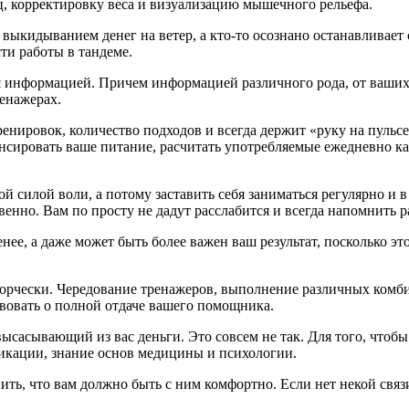
ц, корректировку веса и визуализацию мышечного рельефа.
ом выкидыванием денег на ветер, а кто-­то осознано останавлив
сти работы в тандеме.
ия информацией. Причем информацией различного рода, от ваших
енажерах.
нировок, количество подходов и всегда держит «руку на пульсе
ансировать ваше питание, расчитать употребляемые ежедневно к
силой воли, а потому заставить себя заниматься регулярно и 
венно. Вам по просту не дадут расслабится и всегда напомнить р
енее, а даже может быть более важен ваш результат, посколько э
ворчески. Чередование тренажеров, выполнение различных комб
твовать о полной отдаче вашего помощника.
высасывающий из вас деньги. Это совсем не так. Для того, что
икации, знание основ медицины и психологии.
нить, что вам должно быть с ним комфортно. Если нет некой связ