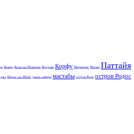
Паттайя
Корфу
ир
Кемер
Колоссы Мемнона
Кордова
Мармарис
Милан
мастабы
остров Родос
джа
Шарм-эль-Шейх
джип-сафари
остров Крит