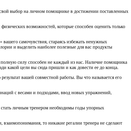
ает свой выбор на личном помощнике в достижении поставленных
 физических возможностей, которые способен оценить только
» вашего самочувствия, стараясь избежать ненужных
алории и выделить наиболее полезные для вас продукты
в полную силу способен не каждый из нас. Наличие помощника
ади какой цели вы сюда пришли и как довести ее до конца.
то результат вашей совместной работы. Вы что называется его
инаций с весами и подходами, ввод новых упражнений,
бы стать личным тренером необходимы годы упорных
и, взаимопонимания, то никакие регалии тренера не сделают