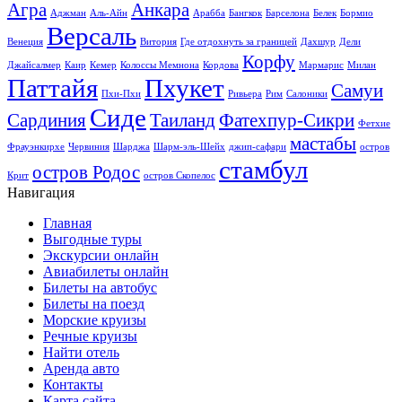
Агра
Анкара
Аджман
Аль-Айн
Арабба
Бангкок
Барселона
Белек
Бормио
Версаль
Венеция
Витория
Где отдохнуть за границей
Дахшур
Дели
Корфу
Джайсалмер
Каир
Кемер
Колоссы Мемнона
Кордова
Мармарис
Милан
Паттайя
Пхукет
Самуи
Пхи-Пхи
Ривьера
Рим
Салоники
Сиде
Сардиния
Таиланд
Фатехпур-Сикри
Фетхие
мастабы
Фрауэнкирхе
Червиния
Шарджа
Шарм-эль-Шейх
джип-сафари
остров
стамбул
остров Родос
Крит
остров Скопелос
Навигация
Главная
Выгодные туры
Экскурсии онлайн
Авиабилеты онлайн
Билеты на автобус
Билеты на поезд
Морские круизы
Речные круизы
Найти отель
Аренда авто
Контакты
Карта сайта