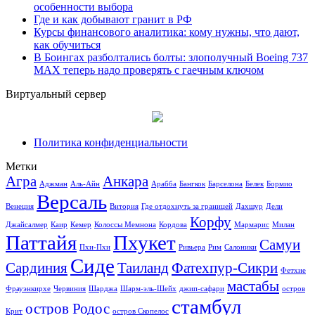
особенности выбора
Где и как добывают гранит в РФ
Курсы финансового аналитика: кому нужны, что дают,
как обучиться
В Боингах разболтались болты: злополучный Boeing 737
MAX теперь надо проверять с гаечным ключом
Виртуальный сервер
Политика конфиденциальности
Метки
Агра
Анкара
Аджман
Аль-Айн
Арабба
Бангкок
Барселона
Белек
Бормио
Версаль
Венеция
Витория
Где отдохнуть за границей
Дахшур
Дели
Корфу
Джайсалмер
Каир
Кемер
Колоссы Мемнона
Кордова
Мармарис
Милан
Паттайя
Пхукет
Самуи
Пхи-Пхи
Ривьера
Рим
Салоники
Сиде
Сардиния
Таиланд
Фатехпур-Сикри
Фетхие
мастабы
Фрауэнкирхе
Червиния
Шарджа
Шарм-эль-Шейх
джип-сафари
остров
стамбул
остров Родос
Крит
остров Скопелос