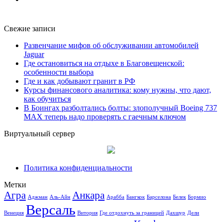
Свежие записи
Развенчание мифов об обслуживании автомобилей
Jaguar
Где остановиться на отдыхе в Благовещенской:
особенности выбора
Где и как добывают гранит в РФ
Курсы финансового аналитика: кому нужны, что дают,
как обучиться
В Боингах разболтались болты: злополучный Boeing 737
MAX теперь надо проверять с гаечным ключом
Виртуальный сервер
Политика конфиденциальности
Метки
Агра
Анкара
Аджман
Аль-Айн
Арабба
Бангкок
Барселона
Белек
Бормио
Версаль
Венеция
Витория
Где отдохнуть за границей
Дахшур
Дели