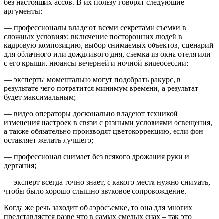
без настоящих ассов. В их пользу говорят следующие
аргументы:
— профессионалы владеют всеми секретами съемки в
сложных условиях: включение посторонних людей в
кадровую композицию, выбор снимаемых объектов, сценарий
для облачного или дождливого дня, съемка из окна отеля или
с его крыши, нюансы вечерней и ночной видеосессии;
— эксперты моментально могут подобрать ракурс, в
результате чего потратится минимум времени, а результат
будет максимальным;
— видео операторы досконально владеют техникой
изменения настроек в связи с разными условиями освещения,
а также обязательно производят цветокоррекцию, если фон
оставляет желать лучшего;
— профессионал снимает без всякого дрожания руки и
дергания;
— эксперт всегда точно знает, с какого места нужно снимать,
чтобы было хорошо слышно звуковое сопровождение.
Когда же речь заходит об аэросъемке, то она для многих
представляется разве что в самых смелых снах – так это