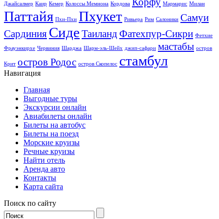
Корфу
Джайсалмер
Каир
Кемер
Колоссы Мемнона
Кордова
Мармарис
Милан
Паттайя
Пхукет
Самуи
Пхи-Пхи
Ривьера
Рим
Салоники
Сиде
Сардиния
Таиланд
Фатехпур-Сикри
Фетхие
мастабы
Фрауэнкирхе
Червиния
Шарджа
Шарм-эль-Шейх
джип-сафари
остров
стамбул
остров Родос
Крит
остров Скопелос
Навигация
Главная
Выгодные туры
Экскурсии онлайн
Авиабилеты онлайн
Билеты на автобус
Билеты на поезд
Морские круизы
Речные круизы
Найти отель
Аренда авто
Контакты
Карта сайта
Поиск по сайту