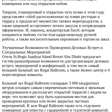
помещении или под открытым небом.
Turquoiz, планируемый к открытию чуть позже в этом году,
представляет собой расположенные на пляже ресторан и
террасу и предлагает множество свежих морепродуктов, а
также широкий ассортимент легких закусок в потрясающем
оформлении. И, наконец, кондитерская Sucré, которая
понравится любому гостю благодаря шоколаду ручной
работы, а также восхитительным пирожным и тортам на заказ.
Улучшенные Возможности Проведения Деловых Встреч и
Специальных Мероприятий
Отель St.Regis Saadiyat Island Resort Abu Dhabi предлагает
гостям разнообразные возможности для организации деловых
встреч, мероприятий и конференций, в том числе самый
большой бальный зал Regal Ballroom, а также бизнес-центр и 4
переговорные комнаты.
Бальный зал Regal Ballroom площадью 3 000 квадратных
метров оснащен самым современным световым и звуковым
оборудованием и располагает открытой террасой с видом на
море, что позволяет залу быть идеальным местом для
проведения крупных или более закрытых частных
мероприятий. В зале Regal Ballroom также есть отдельное
помещение для невесты с гардеробной и туалетной комнатой.