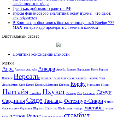
особенности выбора
Где и как добывают гранит в РФ
Курсы финансового аналитика: кому нужны, что дают,
как обучиться
В Боингах разболтались болты: злополучный Boeing 737
MAX теперь надо проверять с гаечным ключом
Виртуальный сервер
Политика конфиденциальности
Метки
Агра
Анкара
Аджман
Аль-Айн
Арабба
Бангкок
Барселона
Белек
Бормио
Версаль
Венеция
Витория
Где отдохнуть за границей
Дахшур
Дели
Корфу
Джайсалмер
Каир
Кемер
Колоссы Мемнона
Кордова
Мармарис
Милан
Паттайя
Пхукет
Самуи
Пхи-Пхи
Ривьера
Рим
Салоники
Сиде
Сардиния
Таиланд
Фатехпур-Сикри
Фетхие
мастабы
Фрауэнкирхе
Червиния
Шарджа
Шарм-эль-Шейх
джип-сафари
остров
стамбул
остров Родос
Крит
остров Скопелос