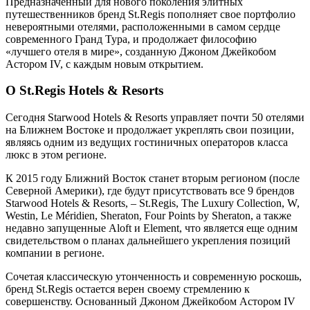
Предназначенный для нового поколения элитных
путешественников бренд St.Regis пополняет свое портфолио
невероятными отелями, расположенными в самом сердце
современного Гранд Тура, и продолжает философию
«лучшего отеля в мире», созданную Джоном Джейкобом
Астором IV, с каждым новым открытием.
О St.Regis Hotels & Resorts
Сегодня Starwood Hotels & Resorts управляет почти 50 отелями
на Ближнем Востоке и продолжает укреплять свои позиции,
являясь одним из ведущих гостиничных операторов класса
люкс в этом регионе.
К 2015 году Ближний Восток станет вторым регионом (после
Северной Америки), где будут присутствовать все 9 брендов
Starwood Hotels & Resorts, – St.Regis, The Luxury Collection, W,
Westin, Le Méridien, Sheraton, Four Points by Sheraton, а также
недавно запущенные Aloft и Element, что является еще одним
свидетельством о планах дальнейшего укрепления позиций
компании в регионе.
Сочетая классическую утонченность и современную роскошь,
бренд St.Regis остается верен своему стремлению к
совершенству. Основанный Джоном Джейкобом Астором IV