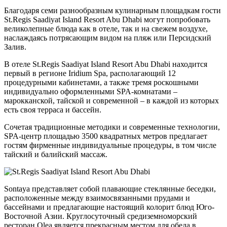
Благодаря семи разнообразным кулинарным площадкам гости
St.Regis Saadiyat Island Resort Abu Dhabi могут попробовать
великолепные блюда как в отеле, так и на свежем воздухе,
наслаждаясь потрясающим видом на пляж или Персидский
Залив.
В отеле St.Regis Saadiyat Island Resort Abu Dhabi находится
первый в регионе Iridium Spa, располагающий 12
процедурными кабинетами, а также тремя роскошными
индивидуально оформленными SPA-комнатами –
марокканской, тайской и современной – в каждой из которых
есть своя терраса и бассейн.
Сочетая традиционные методики и современные технологии,
SPA-центр площадью 3500 квадратных метров предлагает
гостям фирменные индивидуальные процедуры, в том числе
тайский и балийский массаж.
Sontaya представляет собой плавающие стеклянные беседки,
расположенные между взаимосвязанными прудами и
бассейнами и предлагающие настоящий колорит блюд Юго-
Восточной Азии. Круглосуточный средиземноморский
ресторан Olea является прекрасным местом для обеда в