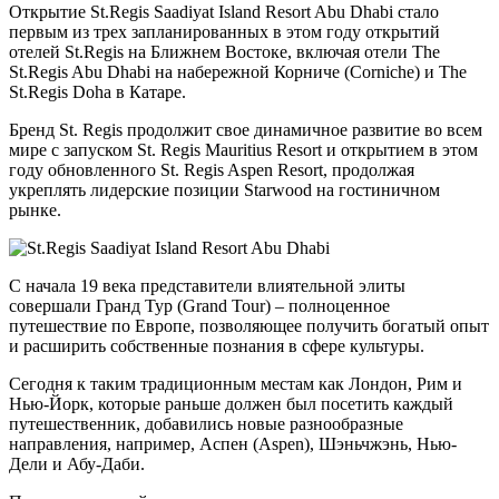
Открытие St.Regis Saadiyat Island Resort Abu Dhabi стало
первым из трех запланированных в этом году открытий
отелей St.Regis на Ближнем Востоке, включая отели The
St.Regis Abu Dhabi на набережной Корниче (Corniche) и The
St.Regis Doha в Катаре.
Бренд St. Regis продолжит свое динамичное развитие во всем
мире с запуском St. Regis Mauritius Resort и открытием в этом
году обновленного St. Regis Aspen Resort, продолжая
укреплять лидерские позиции Starwood на гостиничном
рынке.
С начала 19 века представители влиятельной элиты
совершали Гранд Тур (Grand Tour) – полноценное
путешествие по Европе, позволяющее получить богатый опыт
и расширить собственные познания в сфере культуры.
Сегодня к таким традиционным местам как Лондон, Рим и
Нью-Йорк, которые раньше должен был посетить каждый
путешественник, добавились новые разнообразные
направления, например, Аспен (Aspen), Шэньчжэнь, Нью-
Дели и Абу-Даби.