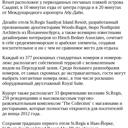
Resort расположен у первозданных песчаных пляжей острова
Саадият, в 10 минутах езды от центра города и в 20 минутах
от Международного аэропорта Абу-Даби.
Дизайн отеля St.Regis Saadiyat Island Resort, разработанный
признанными архитекторами Woods-Bagot, бюро Northpoint
Architects из Йоханеннсбурга, а также всемирно известными
дизайнерами интерьеров из Hirsch Bedner Associates, сочетает
в себе средиземноморские и арабские элементы, создавая
восхитительное и ни с чем не сравнимое место для отдыха.
Каждый из 377 роскошных стандартных номеров и номеров-
люкс располагает собственной террасой с великолепным
видом на Персидский залив. Среди большого разнообразия
номеров, от самых скромных до экстравагантных, гости могут
выбрать элегантные номера люкс, в том числе роскошно
оборудованный двухэтажный Royal Suite.
Курорт также располагает 33 фирменными виллами St.Regis,
259 резиденциями и высококлассным торгово-
развлекательным комплексом ‘The Collection’ с магазинами и
ресторанами, которые полностью откроются для посетителей
до конца 2012 года.
Сохраняя традиции первого отеля St.Regis в Нью-Йорке,