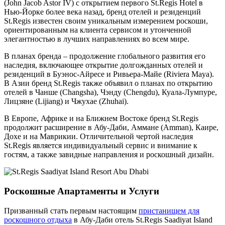
(John Jacob Astor IV) с открытием первого St.Regis Hotel в
Нью-Йорке более века назад, бренд отелей и резиденций
St.Regis известен своим уникальным измерением роскоши,
ориентированным на клиента сервисом и утонченной
элегантностью в лучших направлениях во всем мире.
В планах бренда – продолжение глобального развития его
наследия, включающее открытие долгожданных отелей и
резиденций в Буэнос-Айресе и Ривьера-Майе (Riviera Maya).
В Азии бренд St.Regis также объявил о планах по открытию
отелей в Чанше (Changsha), Чэнду (Chengdu), Куала-Лумпуре,
Лицзяне (Lijiang) и Чжухае (Zhuhai).
В Европе, Африке и на Ближнем Востоке бренд St.Regis
продолжит расширение в Абу-Даби, Аммане (Amman), Каире,
Дохе и на Маврикии. Отличительной чертой наследия
St.Regis является индивидуальный сервис и внимание к
гостям, а также завидные направления и роскошный дизайн.
Роскошные Апартаменты и Услуги
Призванный стать первым настоящим
пристанищем для
роскошного отдыха
в Абу-Даби отель St.Regis Saadiyat Island