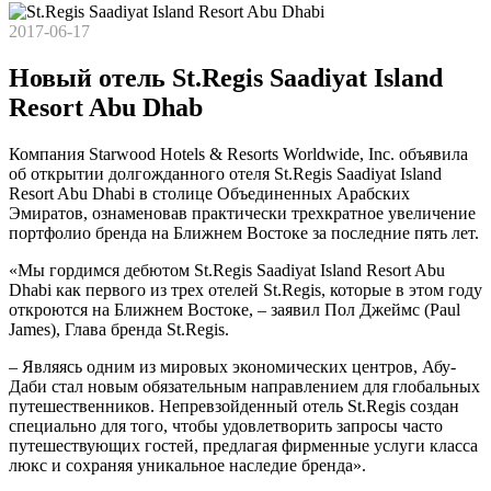
2017-06-17
Новый отель St.Regis Saadiyat Island
Resort Abu Dhab
Компания Starwood Hotels & Resorts Worldwide, Inc. объявила
об открытии долгожданного отеля St.Regis Saadiyat Island
Resort Abu Dhabi в столице Объединенных Арабских
Эмиратов, ознаменовав практически трехкратное увеличение
портфолио бренда на Ближнем Востоке за последние пять лет.
«Мы гордимся дебютом St.Regis Saadiyat Island Resort Abu
Dhabi как первого из трех отелей St.Regis, которые в этом году
откроются на Ближнем Востоке, – заявил Пол Джеймс (Paul
James), Глава бренда St.Regis.
– Являясь одним из мировых экономических центров, Абу-
Даби стал новым обязательным направлением для глобальных
путешественников. Непревзойденный отель St.Regis создан
специально для того, чтобы удовлетворить запросы часто
путешествующих гостей, предлагая фирменные услуги класса
люкс и сохраняя уникальное наследие бренда».