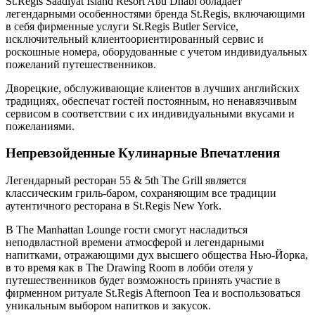
St.Regis Saadiyat Island Resort Abu Dhabi обладает
легендарными особенностями бренда St.Regis, включающими
в себя фирменные услуги St.Regis Butler Service,
исключительный клиентоориентированный сервис и
роскошные номера, оборудованные с учетом индивидуальных
пожеланий путешественников.
Дворецкие, обслуживающие клиентов в лучших английских
традициях, обеспечат гостей постоянным, но ненавязчивым
сервисом в соответствии с их индивидуальными вкусами и
пожеланиями.
Непревзойденные Кулинарные Впечатления
Легендарный ресторан 55 & 5th The Grill является
классическим гриль-баром, сохраняющим все традиции
аутентичного ресторана в St.Regis New York.
В The Manhattan Lounge гости смогут насладиться
неподвластной времени атмосферой и легендарными
напитками, отражающими дух высшего общества Нью-Йорка,
в то время как в The Drawing Room в лобби отеля у
путешественников будет возможность принять участие в
фирменном ритуале St.Regis Afternoon Tea и воспользоваться
уникальным выбором напитков и закусок.